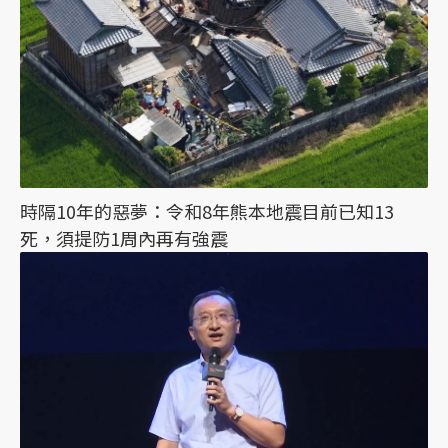
時隔10年的惡夢：令和8年熊本地震目前已知13
死，須提防1周內再有強震