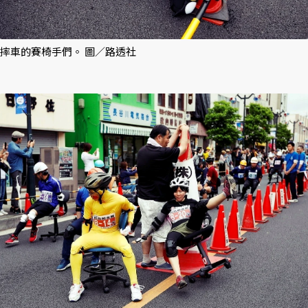
摔車的賽椅手們。 圖／路透社