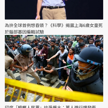
為拚全球首例想昏頭？《科學》揭露上海6歲女童死
於腦部基因編輯試驗
印度「蟑螂人民黨」抗爭擴大：萬人遊行爆發衝