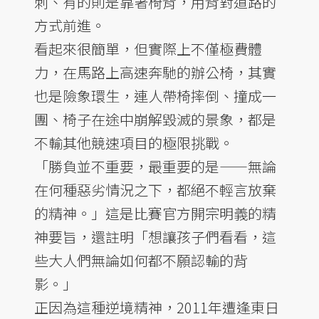
刺、有的則是靠著椅背，用背對道路的
方式前進。
看起來很簡單，但實際上不僅極費體
力，在馬路上高速奔馳的辦公椅，其實
也是險象環生，連人帶椅摔倒、撞成一
團、椅子在途中崩解毀滅的景象，都是
不輸其他競速項目的極限挑戰。
「勝負並不重要，最重要的是——無論
在何種惡劣情況之下，都絕不輕言放棄
的精神。」這是比賽官方開宗明義的精
神要旨，還註明「想讓孩子們看看，這
些大人們無論如何都不願認輸的背
影。」
正因為這種逆境精神，2011年遭逢東日