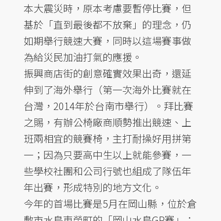
本大震災時，原本考慮要暫停比賽，但
基於「直到最後都不放棄」的理念，仍
如期舉行競速大賽，同時以這場賽事做
為給災民加油打氣的應援。
振興商店街的創意確實效果出奇，還延
伸到了海外舉行（第一次海外比賽就在
台灣，2014年於台南市舉行）。拜比賽
之賜，有辦公椅廠商順勢推出競速、上
班兩相宜的競賽椅，主打耐操好用拼第
一；因為只要高中生以上就能參賽，一
些學校社團和公司行號也組成了隊伍年
年出賽，形成特別的地方文化。
今年的首場比賽是5月在岡山縣，位於倉
敷市水島東榮町的「岡山水島GP賽」；