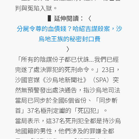
判與冤陷入獄。
▌延伸閱讀：〈
分屍令尊的血債錢？哈紹吉謀殺案，沙
烏地王族的秘密封口費
〉
「所有的陰謀份子都已伏誅...我們已經
完遂了處決罪犯的死刑命令。」23日，
沙國官媒《沙烏地新聞社》（SPA）突
然無預警發出處決通告，指沙烏地司法
當局已同步於全國6個省份、「同步斬
首」37名極刑定讞的「死囚犯」。
當局表示，這37名死刑犯全都是持沙烏
地國籍的男性，他們涉及的罪嫌全都