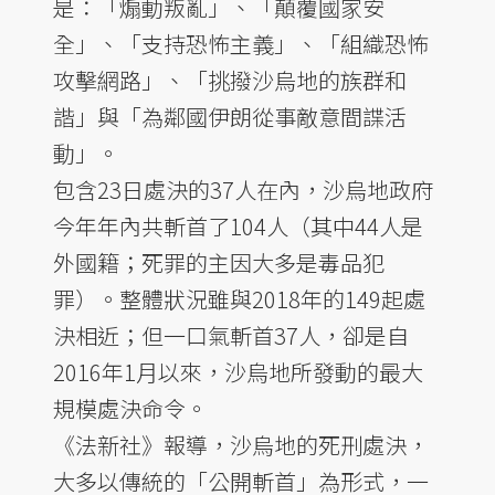
是：「煽動叛亂」、「顛覆國家安
全」、「支持恐怖主義」、「組織恐怖
攻擊網路」、「挑撥沙烏地的族群和
諧」與「為鄰國伊朗從事敵意間諜活
動」。
包含23日處決的37人在內，沙烏地政府
今年年內共斬首了104人（其中44人是
外國籍；死罪的主因大多是毒品犯
罪）。整體狀況雖與2018年的149起處
決相近；但一口氣斬首37人，卻是自
2016年1月以來，沙烏地所發動的最大
規模處決命令。
《法新社》報導，沙烏地的死刑處決，
大多以傳統的「公開斬首」為形式，一