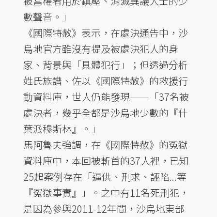
被當權者用於鎮壓、消滅異議人士的少
數聲音。」
《國際特赦》表示，在處決通告中，沙
烏地官方雖沒有提及被處決犯人的身
家、背景與「具體犯行」；但透過分析
姓氏族譜、佐以《國際特赦》的救援行
動資料庫，世人仍能發現——「37名被
處決者，幾乎全都是沙烏地少數的『什
葉派穆斯林』。」
馬阿魯夫強調，在《國際特赦》的冤獄
資料庫中，本回被斬首的37人裡，已知
25起案例存在「逼供、刑求、誣陷...等
『冤獄事實』」。之中有11名死刑犯，
是因為參與2011-12年間，沙烏地東部