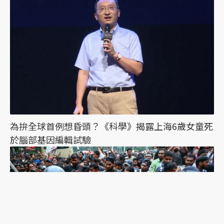
為拚全球首例想昏頭？《科學》揭露上海6歲女童死
於腦部基因編輯試驗