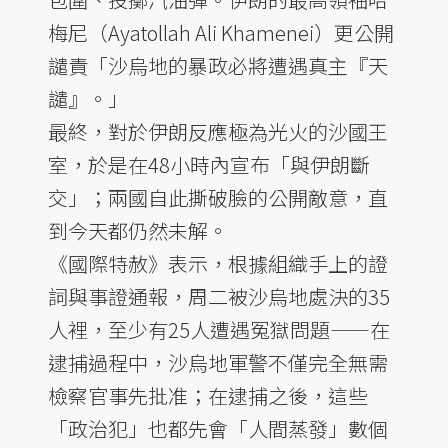
梅尼（Ayatollah Ali Khamenei）更公開
譴責「沙烏地的暴政必將遭遇真主『天
譴』。」
最終，對於伊朗反應極為光火的沙國王
室，於是在48小時內宣布「與伊朗斷
交」；兩國自此撕破臉的公開敵意，直
到今天都仍然未解。
《國際特赦》表示，根據組織手上的證
詞與事證通報，周二被沙烏地處決的35
人裡，至少有25人遭遇冤獄問題——在
逮捕過程中，沙烏地軍警不僅完全無需
檢察官事先批准；在逮捕之後，這些
「政治犯」也都先會「人間蒸發」數個