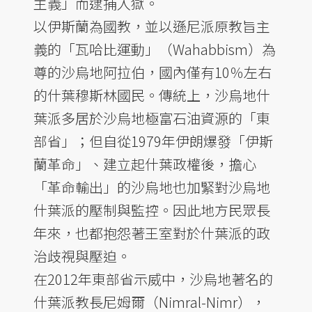
主義」而逮捕入獄。
以伊斯蘭為國教，並以遜尼派原教旨主
義的「瓦哈比運動」（Wahabbism）為
尊的沙烏地阿拉伯，國內僅有10％左右
的什葉穆斯林國民。傳統上，沙烏地什
葉派多居於沙烏地極富石油資源的「東
部省」；但自從1979年伊朗爆發「伊斯
蘭革命」、建立起什葉政權後，擔心
「革命輸出」的沙烏地也加緊對沙烏地
什葉派的壓制與監控。因此地方民眾長
年來，也都抱怨著王室對於什葉派的政
治歧視與壓迫。
在2012年東部省示威中，沙烏地著名的
什葉派教長尼姆爾（Nimral-Nimr），