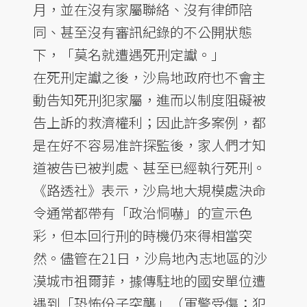
月，並在沒有家屬聯絡、沒有律師陪
同、甚至沒有審訊紀錄的不公開狀態
下，「莫名就遭遇死刑定讞。」
在死刑定讞之後，沙烏地政府也不會主
動告知死刑犯家屬，進而以制度阻礙被
告上訴的救濟權利；因此許多案例，都
是在好不容易准許探監後，家人們才知
道被告已被判處、甚至已經執行死刑。
《路透社》表示，沙烏地大規模處決命
令通常都帶有「政治恫嚇」的宣示色
彩，但本回行刑的時機仍來得相當突
然。儘管在21日，沙烏地內志地區的沙
漠城市祖爾菲，據傳駐地的國安單位遭
遇到「恐怖份子突襲」（軍警受傷；犯