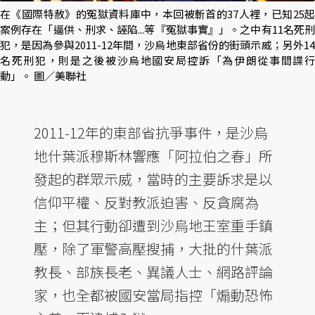
在《國際特赦》的冤獄資料庫中，本回被斬首的37人裡，已知25起
案例存在「逼供、刑求、誣陷...等『冤獄事實』」。之中有11名死刑
犯，是因為參與2011-12年間，沙烏地東部省份的街頭示威；另外14
名死刑犯，則是之後被沙烏地國安局控訴「為伊朗從事間諜行
動」。 圖／美聯社
2011-12年的東部省抗爭事件，是沙烏
地什葉派穆斯林響應「阿拉伯之春」所
發起的群眾示威，當時的主要訴求是以
信仰平權、反對教派迫害、反貪腐為
主；但其行動卻遭到沙烏地王室重手鎮
壓，除了軍警高壓搜捕，大批的什葉派
教長、部族長老、異議人士、網路評論
家，也全都被國安當局指控「煽動恐怖