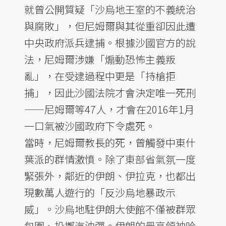
就曾公開質疑「沙烏地王室的不義統治
與腐敗」，但尼姆爾與其從重卻因此遭
中央政府派兵逮捕。根據沙國官方的說
法，尼姆爾涉嫌「煽動恐怖主義叛
亂」，在受逮過程中更是「持槍拒
捕」，因此沙國法院才會決定唯一死刑
——尼姆爾等47人，才會在2016年1月
一口氣被沙國政府下令處死。
當時，尼姆爾教長的死，曾觸發中東什
葉派的群情激憤。除了東部省氣氛一度
緊張外，鄰近的伊朗、伊拉克，也都出
現數萬人遊行的「反沙烏地暴政示
威」。沙烏地駐伊朗大使館不僅被群眾
包圍、投擲汽油彈。伊朗的最高領袖哈