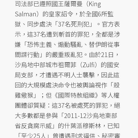
司法部已遵照國王薩爾曼（King
Salman）的皇家詔令，於全國6所監
獄、同步處決「37名死刑犯」。官方表
示，這37名遭到斬首的罪犯，全都是涉
嫌「恐怖主義、煽動騷亂、替伊朗從事
間諜行動」的嚴重叛亂犯。由於21日，
沙烏地中部城市祖爾菲（Zulfi）的國安
局支部，才遭遇不明人士襲擊，因此這
回的大規模處決命令也被輿論視作「殺
雞儆猴」；但《國際特赦組織》等人權
團體卻質疑：這37名被處死的罪犯，絕
大多數都是參與「2011-12沙烏地東部
省反貪腐示威」的什葉派穆斯林，已知
「至少25人」曾遭遇刑求逼供、秘密審