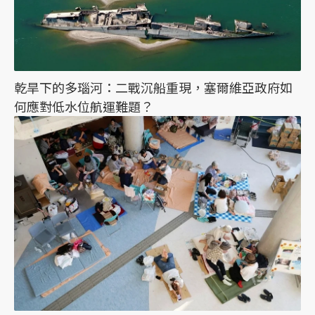
乾旱下的多瑙河：二戰沉船重現，塞爾維亞政府如
何應對低水位航運難題？