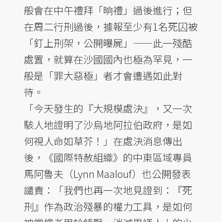
般會在中午禮拜「晌禮」過後進行；但
在周二行刑過後，據報至少有1名死囚被
「釘上刑架，公開曝屍」——此一殘酷
處置，就算在沙國國內也極為罕見，一
般是「罪大惡極」者才會遭遇如此對
待。
「今天發生的『大規模處決』，又一次
駭人地證明了沙烏地阿拉伯政府，是如
何視人命如草芥！」在處決消息傳出
後，《國際特赦組織》的中東區域專員
馬阿魯夫（Lynn Maalouf）也公開發表
譴責：「我們也再一次地見證到：『死
刑』作為政治殘暴的權力工具，是如何