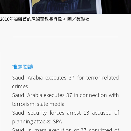
2016年被斬首的尼姆爾教長肖像。 圖／美聯社
推薦閱讀
Saudi Arabia executes 37 for terror-related
crimes
Saudi Arabia executes 37 in connection with
terrorism: state media
Saudi security forces arrest 13 accused of
planning attacks: SPA
Saudi in mass execution of 37 convicted of