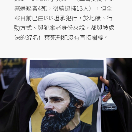
案嫌疑者4死，後續逮捕13人），但全
案目前已由ISIS坦承犯行，於地緣、行
動方式、與犯案者身份來說，都與被處
決的37名什葉死刑犯沒有直接關聯。