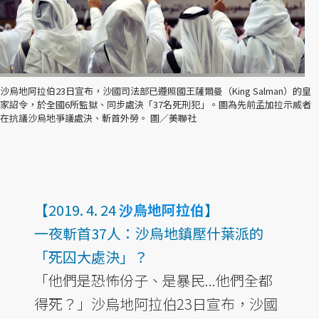
沙烏地阿拉伯23日宣布，沙國司法部已遵照國王薩爾曼（King Salman）的皇
家詔令，於全國6所監獄、同步處決「37名死刑犯」。圖為先前孟加拉示威者
在抗議沙烏地爭議處決、斬首外勞。 圖／美聯社
【2019. 4. 24
沙烏地阿拉伯
】
一夜斬首37人：沙烏地鎮壓什葉派的
「死囚大處決」？
「他們是恐怖份子、是暴民...他們全都
得死？」沙烏地阿拉伯23日宣布，沙國