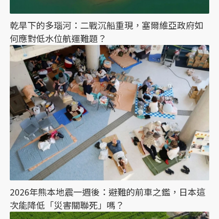
乾旱下的多瑙河：二戰沉船重現，塞爾維亞政府如
何應對低水位航運難題？
2026年熊本地震一週後：避難的前車之鑑，日本這
次能降低「災害關聯死」嗎？