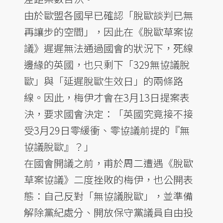
由於歐盟各國早已確認「脫歐談判已無
再讓步的空間」，因此在《脫歐草案協
議》遲遲無法通過國會的狀況下，死線
邊緣的英國，也只剩下「329無協議脫
歐」與「延遲脫歐生效日」的兩條路
線。因此，梅伊才會在3月13日提案表
決，要求國會決定：「英國究竟接不接
受3月29日零緩衝、零協議前提的『無
協議脫歐』？」
在國會開議之前，甫於周二遭遇《脫歐
草案協議》二度挫敗的梅伊，也公開表
態：自己反對「無協議脫歐」，並準備
解除黨紀處分、開放保守黨議員自由投