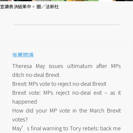
宣讀表決結果中。 圖／法新社
推薦閱讀
Theresa May issues ultimatum after MPs
ditch no-deal Brexit
Brexit: MPs vote to reject no-deal Brexit
Brexit vote: MPs reject no-deal exit – as it
happened
How did your MP vote in the March Brexit
votes?
May’s final warning to Tory rebels: back me