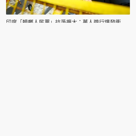
印度「蟑螂人民黨」抗爭擴大：萬人遊行爆發衝
突，絕食抗議者被帶走點燃眾怒
習近平誤判的可能？《紐時》專訪陸克文：2028年
是台海「最危險的一年」