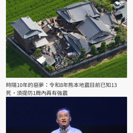
時隔10年的惡夢：令和8年熊本地震目前已知13
死，須提防1周內再有強震