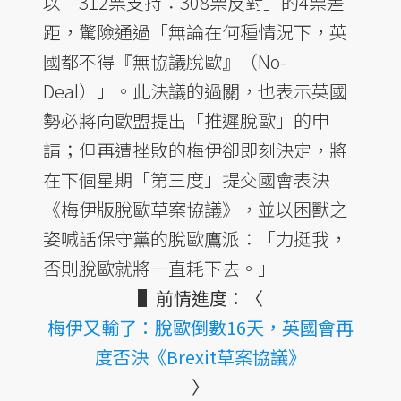
以「312票支持：308票反對」的4票差
距，驚險通過「無論在何種情況下，英
國都不得『無協議脫歐』（No-
Deal）」。此決議的過關，也表示英國
勢必將向歐盟提出「推遲脫歐」的申
請；但再遭挫敗的梅伊卻即刻決定，將
在下個星期「第三度」提交國會表決
《梅伊版脫歐草案協議》，並以困獸之
姿喊話保守黨的脫歐鷹派：「力挺我，
否則脫歐就將一直耗下去。」
▌前情進度：〈
梅伊又輸了：脫歐倒數16天，英國會再
度否決《Brexit草案協議》
〉