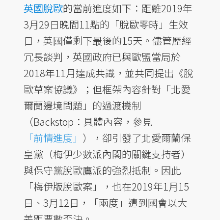
英國脫歐
的當前進度如下：距離2019年
3月29日晚間11點的「脫歐零時」生效
日，英國僅剩下最後的15天。儘管歷經
冗長談判，英國政府已與歐盟當局於
2018年11月達成共識，並共同提出《脫
歐草案協議》；但框架內容針對「北愛
爾蘭邊境問題」的過渡機制
（Backstop：具體內容，參見
「前情進度」
），卻引發了北愛爾蘭保
皇黨（梅伊少數派內閣的關鍵支持者）
與保守黨脫歐鷹派的強烈抵制。因此
「梅伊版脫歐案」，也在2019年1月15
日、3月12日，「兩度」遭到國會以大
差距票數否決。