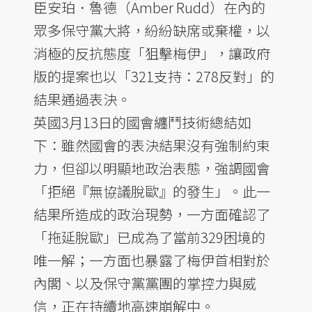
臣安珀．魯德（Amber Rudd）在內的
眾多保守黨大將，紛紛缺席或棄權，以
消極的反抗態度「狙擊梅伊」，讓政府
版的提案也以「321支持：278反對」的
結果通過表決。
英國3月13日的國會纏鬥技術總結如
下：雖然國會的表決結果沒有強制約束
力，但卻以明顯地政治表態，強調國會
「拒絕『無協議脫歐』的發生」。此一
結果所造成的政治現勢，一方面確認了
「拖延脫歐」已成為了當前329困境的
唯一解；一方面也暴露了梅伊首相對於
內閣、以及保守黨黨團的掌控力與威
信，正在持續地高速崩解中。