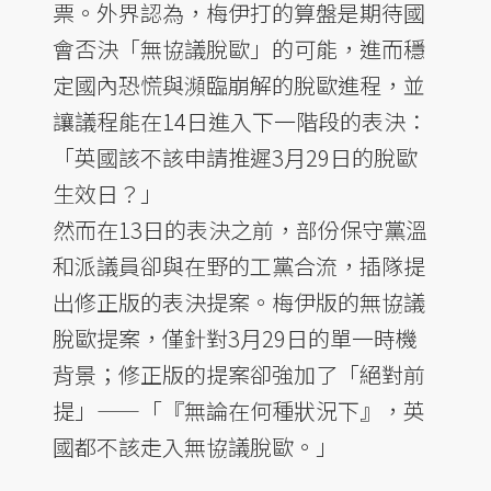
票。外界認為，梅伊打的算盤是期待國
會否決「無協議脫歐」的可能，進而穩
定國內恐慌與瀕臨崩解的脫歐進程，並
讓議程能在14日進入下一階段的表決：
「英國該不該申請推遲3月29日的脫歐
生效日？」
然而在13日的表決之前，部份保守黨溫
和派議員卻與在野的工黨合流，插隊提
出修正版的表決提案。梅伊版的無協議
脫歐提案，僅針對3月29日的單一時機
背景；修正版的提案卻強加了「絕對前
提」——「『無論在何種狀況下』，英
國都不該走入無協議脫歐。」