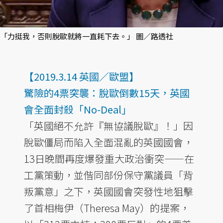
「力挺我，否則脫歐就將一直耗下去。」 圖／路透社
【2019.3.14 英國／歐盟】
驚險的4票突襲：脫歐倒數15天，英國
會全面封殺「No-Deal」
「英國絕不允許『無協議脫歐』！」因
脫歐僵局而陷入全面混亂的英國國會，
13日晚間再度爆發重大政治衝突——在
工黨策動，並偕同部份保守黨議員「背
叛黨意」之下，英國國會突發性地狙擊
了首相梅伊（Theresa May）的提案，