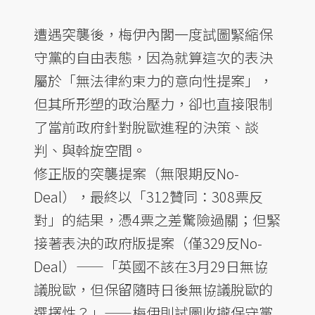
遭遇突襲後，梅伊內閣一度試圖緊縮保
守黨的自由表態，因為就算這次的表決
屬於「無法律約束力的意向性提案」，
但其所形塑的政治壓力，卻也直接限制
了當前政府針對脫歐進程的決策、談
判、與斡旋空間。
修正版的突襲提案（無限期反No-
Deal），最終以「312贊同：308票反
對」的結果，憑4票之差驚險過關；但緊
接著表決的政府版提案（僅329反No-
Deal）——「英國不該在3月29日無協
議脫歐，但保留隨時日後無協議脫歐的
選擇性？」——梅伊則試圖收攏保守黨