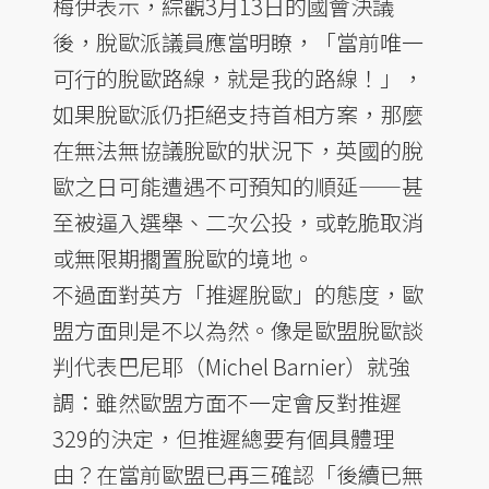
梅伊表示，綜觀3月13日的國會決議
後，脫歐派議員應當明瞭，「當前唯一
可行的脫歐路線，就是我的路線！」，
如果脫歐派仍拒絕支持首相方案，那麼
在無法無協議脫歐的狀況下，英國的脫
歐之日可能遭遇不可預知的順延——甚
至被逼入選舉、二次公投，或乾脆取消
或無限期擱置脫歐的境地。
不過面對英方「推遲脫歐」的態度，歐
盟方面則是不以為然。像是歐盟脫歐談
判代表巴尼耶（Michel Barnier）就強
調：雖然歐盟方面不一定會反對推遲
329的決定，但推遲總要有個具體理
由？在當前歐盟已再三確認「後續已無