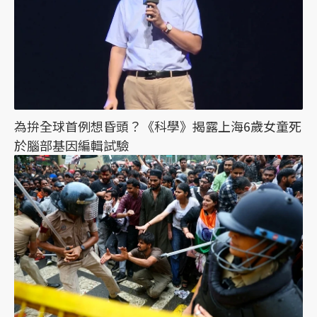
為拚全球首例想昏頭？《科學》揭露上海6歲女童死
於腦部基因編輯試驗