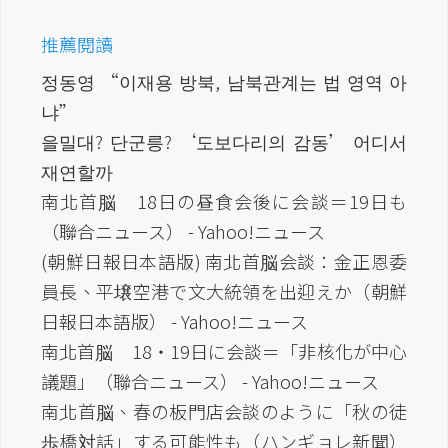
推薦閱讀
정동영 “이재용 방북, 남북관계는 법 영역 아
냐”
을밀대? 단군릉? ‘도보다리의 감동’ 어디서
재연할까
南北首脳 18日の昼食会後に会談＝19日も
（聯合ニュース） - Yahoo!ニュース
(朝鮮日報日本語版) 南北首脳会談：金正恩委
員長、平壌空港で文大統領を出迎えか（朝鮮
日報日本語版） - Yahoo!ニュース
南北首脳 18・19日に会談＝「非核化が中心
議題」（聯合ニュース） - Yahoo!ニュース
南北首脳、春の板門店会談のように「秋の徒
歩橋対話」する可能性も（ハンギョレ新聞）