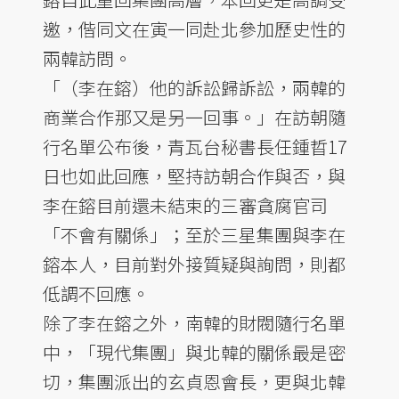
邀，偕同文在寅一同赴北參加歷史性的
兩韓訪問。
「（李在鎔）他的訴訟歸訴訟，兩韓的
商業合作那又是另一回事。」在訪朝隨
行名單公布後，青瓦台秘書長任鍾晢17
日也如此回應，堅持訪朝合作與否，與
李在鎔目前還未結束的三審貪腐官司
「不會有關係」；至於三星集團與李在
鎔本人，目前對外接質疑與詢問，則都
低調不回應。
除了李在鎔之外，南韓的財閥隨行名單
中，「現代集團」與北韓的關係最是密
切，集團派出的玄貞恩會長，更與北韓