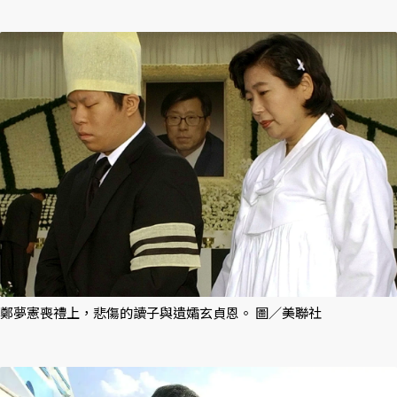
鄭夢憲喪禮上，悲傷的讀子與遺孀玄貞恩。 圖／美聯社