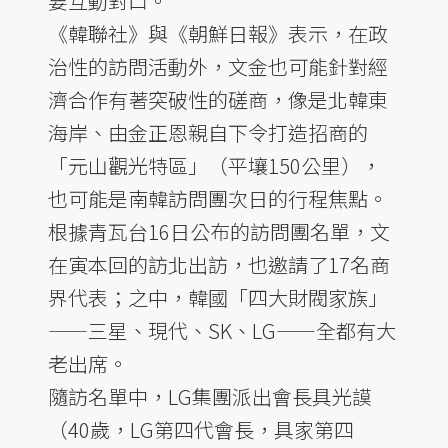
要互動對口。
《韓聯社》與《朝鮮日報》表示，在政
治性的訪問活動外，文金也可能針對經
濟合作有著突破性的磋商，像是北韓東
海岸、由金正恩親自下令打造招商的
「元山觀光特區」（平壤150公里），
也可能是南韓訪問團次日的行程焦點。
根據青瓦台16日公布的訪問團名單，文
在寅本回的訪北出訪，也邀請了17名商
界代表；之中，韓國「四大財閥家族」
——三星、現代、SK、LG——全都有大
老出席。
隨訪名單中，LG集團派出會長具光謨
（40歲，LG第四代會長，具家第四