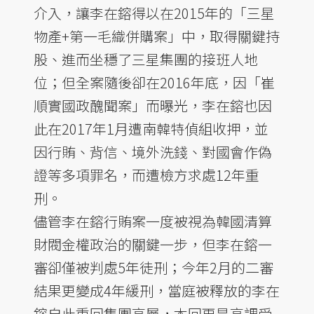
介入，讓李在鎔得以在2015年的「三星
物產+第一毛織併購案」中，取得關鍵持
股、進而坐穩了三星集團的接班人地
位；但全案隨後卻在2016年底，因「崔
順實國政醜聞案」而曝光，李在鎔也因
此在2017年1月遭南韓特偵組收押，並
因行賄、背信、境外洗錢、對國會作偽
證等多項罪名，而遭檢方求處12年重
刑。
儘管李在鎔行賄案一度被視為韓國清算
財閥金權政治的關鍵一步，但李在鎔一
審卻僅被判處5年徒刑；今年2月的二審
結果更變成4年緩刑，當庭被釋放的李在
鎔自此重回集團高層，本回更是高調受