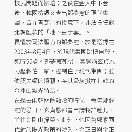
核武問題而慘賠；之後在金大中下台
後，韓國檢調又查出鄭夢憲的現代集
團，曾在青瓦台的授意下，非法擔任對
北韓匯款的「地下白手套」。
畏懼於司法壓力的鄭夢憲，於是選擇在
2003年8月4日，於現代集團跳樓自殺，
死時55歲。鄭夢憲死後，其遺孀玄貞恩
力壓叔伯一輩，控制住了現代集團；並
依照夫婿的遺願，將其骨灰撒在北韓的
金剛山觀光特區。
在過去兩韓關係融洽的時候，每年鄭夢
憲的忌日，玄貞恩都會申請特許赴北、
前往金剛山掃墓。此外，也因為鄭家兩
代對於陽光政策的涉入，金正日與金正