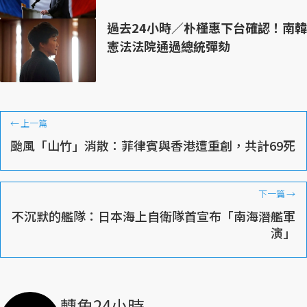
過去24小時／朴槿惠下台確認！南韓
憲法法院通過總統彈劾
←
上一篇
颱風「山竹」消散：菲律賓與香港遭重創，共計69死
下一篇
→
不沉默的艦隊：日本海上自衛隊首宣布「南海潛艦軍
演」
轉角24小時