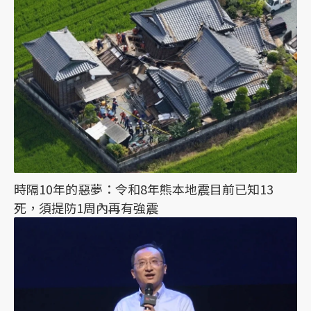
時隔10年的惡夢：令和8年熊本地震目前已知13
死，須提防1周內再有強震