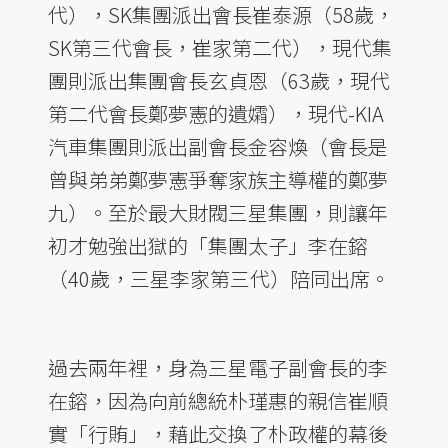
代），SK集團派出會長崔泰源（58歲，
SK第三代會長，崔家第二代），現代集
團則派出集團會長玄貞恩（63歲，現代
第二代會長鄭夢憲的遺孀），現代-KIA
汽車集團則派出副會長金容煥（會長是
曾與弟弟鄭夢憲爭奪家族主導權的鄭夢
九）。至於最大財閥三星集團，則讓年
初才勉強出獄的「集團太子」李在鎔
（40歲，三星李家第三代）陪同出席。
過去兩年裡，身為三星電子副會長的李
在鎔，因為向前總統朴瑾惠的親信崔順
實「行賄」，藉此交換了朴政權的幕後