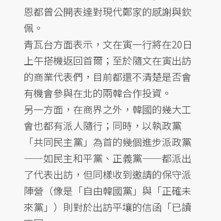
恩都曾公開表達對現代鄭家的感謝與欽
佩。
青瓦台方面表示，文在寅一行將在20日
上午搭機返回首爾；至於隨文在寅出訪
的商業代表們，目前都還不清楚是否會
有機會參與在北的兩韓合作投資。
另一方面，在商界之外，韓國的幾大工
會也都有派人隨行；同時，以執政黨
「共同民主黨」為首的幾個進步派政黨
——如民主和平黨、正義黨——都派出
了代表出訪，但同樣收到邀請的保守派
陣營（像是「自由韓國黨」與「正確未
來黨」）則對於出訪平壤的信函「已讀