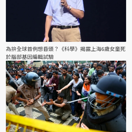
為拚全球首例想昏頭？《科學》揭露上海6歲女童死
於腦部基因編輯試驗