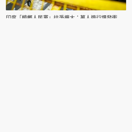
印度「蟑螂人民黨」抗爭擴大：萬人遊行爆發衝
突，絕食抗議者被帶走點燃眾怒
習近平誤判的可能？《紐時》專訪陸克文：2028年
是台海「最危險的一年」