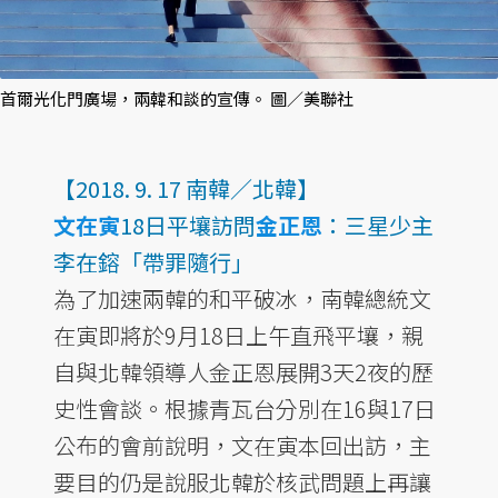
首爾光化門廣場，兩韓和談的宣傳。 圖／美聯社
【2018. 9. 17 南韓／北韓】
文在寅
18日平壤訪問
金正恩
：三星少主
李在鎔「帶罪隨行」
為了加速兩韓的和平破冰，南韓總統文
在寅即將於9月18日上午直飛平壤，親
自與北韓領導人金正恩展開3天2夜的歷
史性會談。根據青瓦台分別在16與17日
公布的會前說明，文在寅本回出訪，主
要目的仍是說服北韓於核武問題上再讓