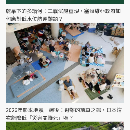
乾旱下的多瑙河：二戰沉船重現，塞爾維亞政府如
何應對低水位航運難題？
2026年熊本地震一週後：避難的前車之鑑，日本這
次能降低「災害關聯死」嗎？