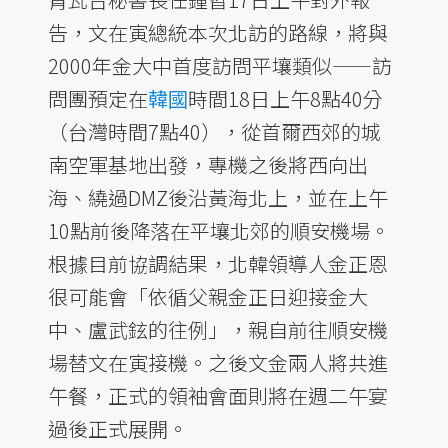
告，文在寅總統本次北訪的路線，將與
2000年金大中首度訪問平壤類似——訪
問團預定在
韓國
時間18日上午8點40分
（台灣時間7點40），從首爾西郊的城
南空軍基地出發，專機之後將西向出
海、繞過DMZ後沿黃海北上，並在上午
10點前後降落在平壤北郊的順安機場。
根據目前協調結果，北韓領導人金正恩
很可能會「依循父親金正日迎接金大
中、盧武鉉的往例」，親自前往順安機
場替文在寅接機。之後文金兩人將共進
午餐，正式的領袖會面則將在週二午宴
過後正式展開。