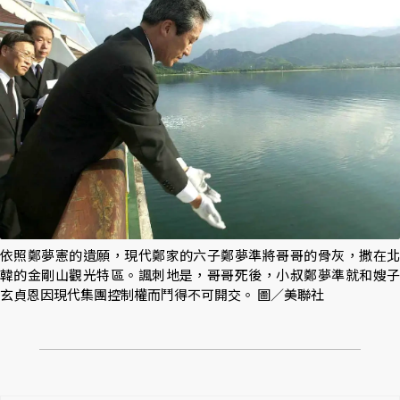
依照鄭夢憲的遺願，現代鄭家的六子鄭夢準將哥哥的骨灰，撒在北
韓的金剛山觀光特區。諷刺地是，哥哥死後，小叔鄭夢準就和嫂子
玄貞恩因現代集團控制權而鬥得不可開交。 圖／美聯社