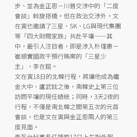
步、並為金正恩－川普交涉中的「二度
會談」斡旋搭橋。但在政治交涉外，文
在寅也邀請了三星、SK、LG與現代集團
等「四大財閥家族」共赴平壤——其
中，最引人注目者，即是涉入朴瑾惠－
崔順實國政干預行賄案的「三星少
主」，李在鎔。
文在寅18日的北韓行程，將讓他成為繼
金大中、盧武鉉之後，南韓史上第三位
訪問平壤的現任總統；同時，3天2夜的
行程，不僅是南北韓之間第五次的元首
會談，也是文在寅與金正恩兩人的第三
度見面。
青瓦台秘書長任鍾晢17日上午對外報