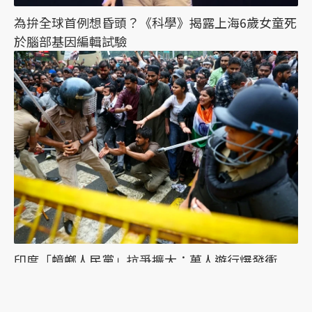
為拚全球首例想昏頭？《科學》揭露上海6歲女童死
於腦部基因編輯試驗
印度「蟑螂人民黨」抗爭擴大：萬人遊行爆發衝
突，絕食抗議者被帶走點燃眾怒