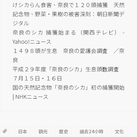
けシカらん食害、奈良で１２０頭捕獲 天然
記念物、野菜・果樹の被害深刻：朝日新聞デ
ジタル
奈良のシカ 捕獲始まる（関西テレビ） -
Yahoo!ニュース
１４９８頭が生息 奈良の愛護会調査 ／奈
良
平成２９年度「奈良のシカ」生息頭数調査
７月１５日・１６日
国の天然記念物「奈良のシカ」初の捕獲開始
| NHKニュース
日本
觀光
歷史
過去24小時
文化