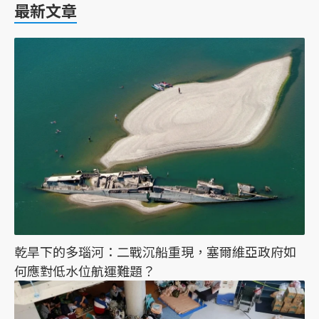
最新文章
乾旱下的多瑙河：二戰沉船重現，塞爾維亞政府如
何應對低水位航運難題？