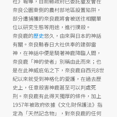
社》報導，目前縣政府已委託獵友會在
奈良公園東側的農村部地區設置陷阱，
部分遭捕獲的奈良鹿將會被送往相關單
位以研究生態等用途，進行撲殺。
奈良鹿的
歷史
悠久，由來與日本的神話
有關。奈良縣春日大社供奉的建御雷
神，在神話中便是騎著神鹿降臨人間，
奈良鹿「神的使者」別稱由此而來；也
是在此神威庇佑之下，奈良鹿自西元8世
紀以來就受到神格化的愛護，在過去歷
史上，任意殺害神鹿甚至可以判處死
刑。奈良鹿有此得天獨厚的條件，加上
1957年被政府依據《文化財保護法》指
定為「天然記念物」，對奈良鹿的任何