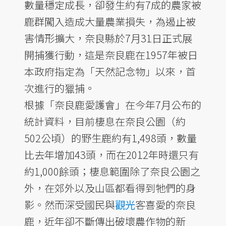
數量穩定成長，卻發生約有7成的農家被
鹿群闖入造成大量農業損失，為遏止被
害情形擴大，奈良縣於7月31日正式展
開捕獲行動，這是奈良鹿在1957年被日
本政府指定為「天然記念物」以來，首
次進行的獵捕。
根據「奈良鹿愛護會」在今年7月公布的
統計資料，目前棲息在奈良公園（約
502公頃）的野生鹿約有1,498頭，數量
比去年增加43頭，而在2012年時還只有
約1,000餘頭；棲息範圍除了奈良公園之
外，在郊外以及山區都看得到牠們的身
影。然而深受國民與
觀光
客喜愛的奈良
鹿，近年卻不斷傳出破壞農作物的新