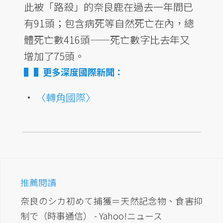
此被「路殺」的奈良鹿在過去一年間已
有91頭；包含病死等自然死亡在內，總
體死亡數416頭——死亡數字比去年又
增加了75頭。
▌更多深度國際新聞：
•
〈轉角國際〉
推薦閱讀
奈良のシカ初めて捕獲＝天然記念物、食害抑
制で（時事通信） - Yahoo!ニュース