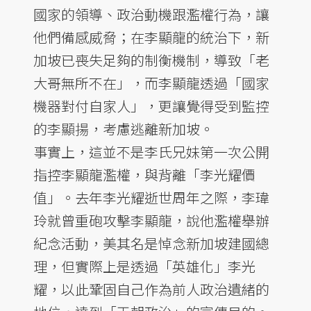
國家的領導、政治動機跟濫權行為，讓
他們備感威脅；在李顯龍的統治下，新
加坡已喪失足夠的制衡機制，導致「老
大哥無所不在」，而李顯龍透過「國家
機器對付自家人」，更讓覺得受到監控
的李顯揚，考慮逃離新加坡。
事實上，這並不是李氏兄妹第一次公開
指控李顯龍濫權，與背離「李光耀價
值」。去年李光耀逝世周年之際，李瑋
玲就曾重砲攻擊李顯龍，說他濫權舉辦
紀念活動，美其名是悼念新加坡建國總
理，但實際上是透過「英雄化」李光
耀，以此鞏固自己作為前人政治遺緒的