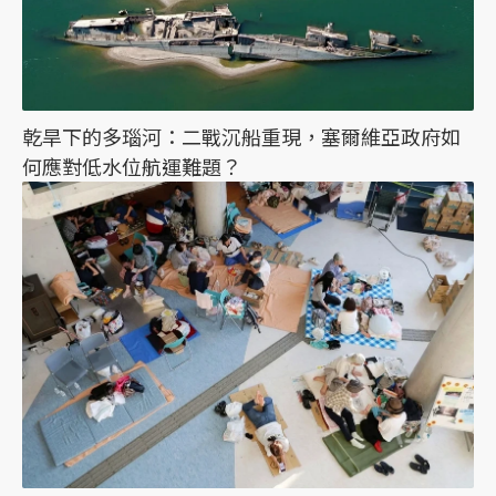
乾旱下的多瑙河：二戰沉船重現，塞爾維亞政府如
何應對低水位航運難題？