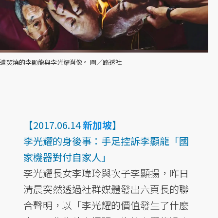
遭焚燒的李顯龍與李光耀肖像。 圖／路透社
【2017.06.14
新加坡
】
李光耀的身後事：手足控訴李顯龍「國
家機器對付自家人」
李光耀長女李瑋玲與次子李顯揚，昨日
清晨突然透過社群媒體發出六頁長的聯
合聲明，以「李光耀的價值發生了什麼