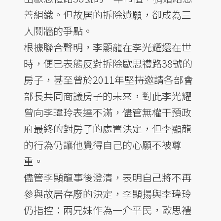
善組織。但故居的拆除遺願，卻成為三
人鬩牆的爭點。
根據聯合聲明，李顯龍在李光耀還在世
時，便已表態反對拆除歐思禮路38號的
房子，甚至曾於2011年堅持邀請各部會
部長共同商議房子的未來，對此李光耀
曾向李瑋玲表達不滿，儘管無權干預政
府最終的對房子的處置決定，但李顯龍
的行為仍讓他覺得自己的心願不被尊
重。
儘管李顯龍事後澄清，表明自己將不再
參與故居存廢的決定，李顯揚與李瑋玲
仍指控：兩兄妹作為一介平民，歐思禮