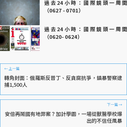
過去24小時：國際鏡頭一周間
（0627 - 0701）
過去24小時：國際鏡頭一周間
（0620- 0624）
←
上一篇
轉角封面：俄羅斯反普丁、反貪腐抗爭，鎮暴警察逮
捕1,500人
下一篇
→
安倍再鬧國有地弊案？加計學園，一場從獸醫學校爆
出的不信任風暴