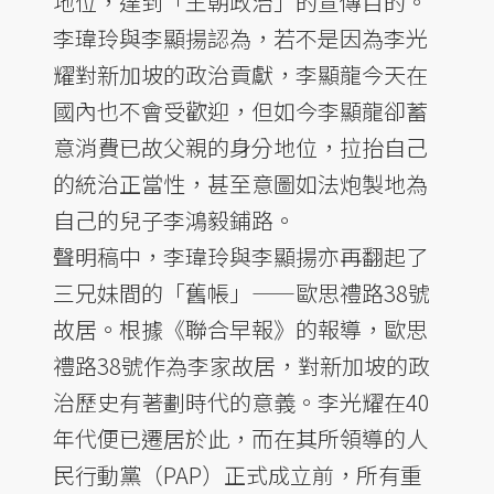
地位，達到「王朝政治」的宣傳目的。
李瑋玲與李顯揚認為，若不是因為李光
耀對新加坡的政治貢獻，李顯龍今天在
國內也不會受歡迎，但如今李顯龍卻蓄
意消費已故父親的身分地位，拉抬自己
的統治正當性，甚至意圖如法炮製地為
自己的兒子李鴻毅鋪路。
聲明稿中，李瑋玲與李顯揚亦再翻起了
三兄妹間的「舊帳」——歐思禮路38號
故居。根據《聯合早報》的報導，歐思
禮路38號作為李家故居，對新加坡的政
治歷史有著劃時代的意義。李光耀在40
年代便已遷居於此，而在其所領導的人
民行動黨（PAP）正式成立前，所有重