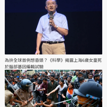
為拚全球首例想昏頭？《科學》揭露上海6歲女童死
於腦部基因編輯試驗