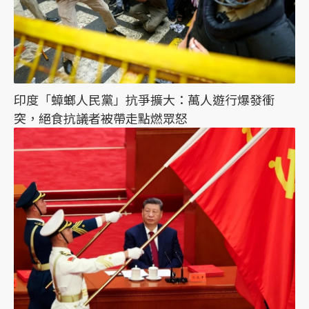
印度「蟑螂人民黨」抗爭擴大：萬人遊行爆發衝
突，絕食抗議者被帶走點燃眾怒