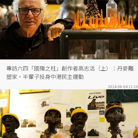
專訪六四「國殤之柱」創作者高志活（上）：丹麥雕
塑家，半輩子投身中港民主運動
2024-06-04 11:10