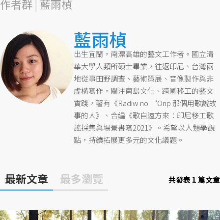
作者群 | 藍雨楨
藍雨楨
出生宜蘭，南漂高雄的藝文工作者。國立清
華大學人類所碩士畢業，往返印尼、台灣兩
地從事田野調查、藝術策展、音像製作與非
虛構寫作，關注南島文化、跨國移工的藝文
實踐，著有《Radiw no ‘Orip 那個用歌說故
事的人》、合編《歌自遠方來：印尼移工歌
謠採集與場景書寫2021》。希望以人類學觀
點，持續拓展更多元的文化議題。
最新文章
最多瀏覽
共發表 1 篇文章