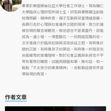
畢業於美國哥倫比亞大學社會工作碩士，現為輔仁
大學臨床心理研究所碩士生。研究與實務關注創傷
知情照顧、精神疾患、親子互動與兒童情緒發展。
長期行走於心理與社會邊界交錯的現場，致力於讓
被忽視的聲音被聽見。相信語言不是萬靈丹，卻能
成為一盞小燈、一塊墊腳石、一封跨越孤獨的信。
文字風格介於臨床紀錄與深夜談話之間，有時像診
間的沉默，有時像孩子的夢話，有時像一杯微苦但
尚能暖胃的拿鐵咖啡。對於社會正義與系統性不平
等有著熱切關懷，試圖用鍵盤和筆、幾句話、和一
點點「不太安分的專業精神」，去鬆動這個世界習
慣無視的角落。
作者文章