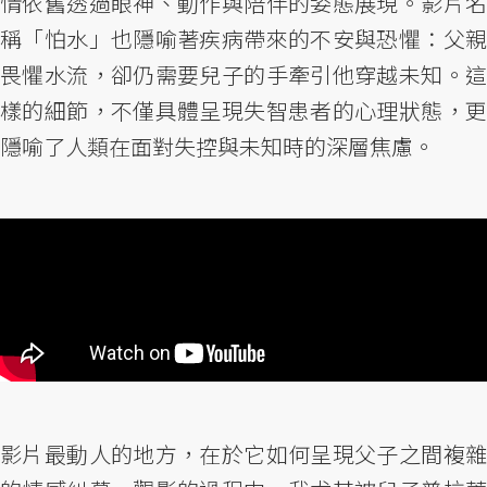
情依舊透過眼神、動作與陪伴的姿態展現。影片名
稱「怕水」也隱喻著疾病帶來的不安與恐懼：父親
畏懼水流，卻仍需要兒子的手牽引他穿越未知。這
樣的細節，不僅具體呈現失智患者的心理狀態，更
隱喻了人類在面對失控與未知時的深層焦慮。
影片最動人的地方，在於它如何呈現父子之間複雜