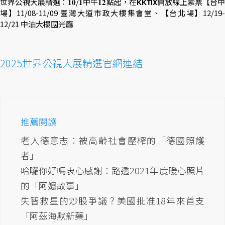
世界公視大展精選：𝟏𝟎/𝟏中午𝟏𝟐點起，在𝗞𝗞𝗧𝗜𝗫開放線上索票【台中
場】11/08-11/09 臺灣大道市政大樓集會堂、【台北場】12/19-
12/21 中油大樓國光廳
2025世界公視大展精選官網連結
推薦閱讀
老人德意志：被高齡社會壓榨的「德國照護
者」
哈囉你好嗎衷心感謝：路透2021年度暖心照片
的「阿嬤故事」
失智救星的炒股爭議？美國批准18年來首支
「阿茲海默新藥」