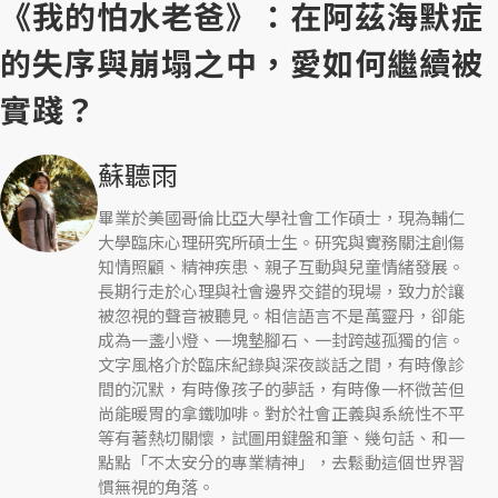
《我的怕水老爸》：在阿茲海默症
的失序與崩塌之中，愛如何繼續被
實踐？
蘇聽雨
畢業於美國哥倫比亞大學社會工作碩士，現為輔仁
大學臨床心理研究所碩士生。研究與實務關注創傷
知情照顧、精神疾患、親子互動與兒童情緒發展。
長期行走於心理與社會邊界交錯的現場，致力於讓
被忽視的聲音被聽見。相信語言不是萬靈丹，卻能
成為一盞小燈、一塊墊腳石、一封跨越孤獨的信。
文字風格介於臨床紀錄與深夜談話之間，有時像診
間的沉默，有時像孩子的夢話，有時像一杯微苦但
尚能暖胃的拿鐵咖啡。對於社會正義與系統性不平
等有著熱切關懷，試圖用鍵盤和筆、幾句話、和一
點點「不太安分的專業精神」，去鬆動這個世界習
慣無視的角落。