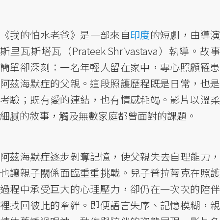
《我的怕水老爸》是一部來自
印度
的短劇，由導
斯里瓦斯塔瓦（Prateek Shrivastava）執導。故事
簡單卻深刻：一名年輕人留在家中，專心照顧罹患
阿茲海默症的父親。這段照護歷程既是日常，也是
考驗；既有愛的連結，也有情感耗竭。影片以溫柔
細膩的敘事，觸及無數家庭都曾面對的課題。
阿茲海默症逐步剝奪記憶，使父親失去自理能力，
也讓親子關係面臨重重挑戰。兒子普拉蒂克在照護
過程中承受巨大的心理壓力，卻仍在一次次的陪伴
裡找回彼此的牽絆。即便語言失序、記憶模糊，親