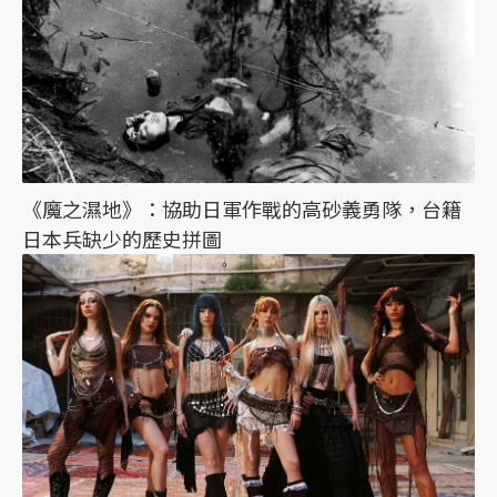
《魔之濕地》：協助日軍作戰的高砂義勇隊，台籍
日本兵缺少的歷史拼圖