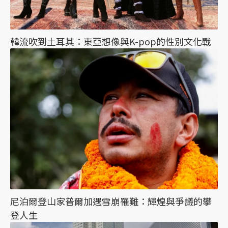
韓流吹到土耳其：東亞想像與K-pop的性別文化戰
尼泊爾登山家普爾加遇雪崩罹難：輝煌與爭議的攀
登人生