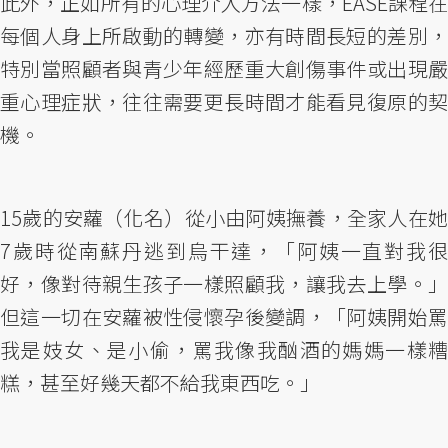
此外，正如所有的心理介入方法一樣，EASE課程在
每個人身上所啟動的轉變，亦有時間長短的差別，
特別當照顧者與青少年經歷重大創傷事件或出現嚴
重心理症狀，往往需要更長時間才能看見復原的契
機。
15歲的安蘿（化名）從小由阿姨撫養，全家人在她
7歲時從南蘇丹逃到烏干達，「阿姨一直對我很
好，像對待親生孩子一樣照顧我，讓我去上學。」
但這一切在安蘿被性侵懷孕後變調，「阿姨開始罵
我是妓女、是小偷，罵我像我酗酒的媽媽一樣糟
糕，甚至好幾天都不給我東西吃。」