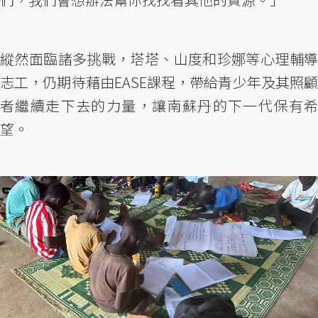
縱然面臨諸多挑戰，塔塔、山度和珍娜等心理輔導
志工，仍期待藉由EASE課程，帶給青少年及其照顧
者繼續走下去的力量，讓南蘇丹的下一代保有希
望。