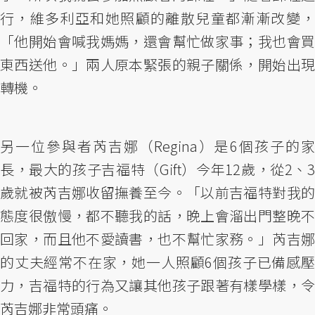
行，維多利亞和她照顧的離散兒童都漸漸改變，
「他開始會喊我媽媽，還會幫忙做家事；我也會買
東西送他。」兩人原本緊張的親子關係，開始出現
轉機。
另一位參與者芮吉娜（Regina）是6個孩子的家
長，最大的孩子吉福特（Gift）今年12歲，從2、3
歲就被芮吉娜收留撫養至今。「以前吉福特對我的
態度很傲慢，都不聽我的話，晚上會溜出門整晚不
回家，而且他不愛讀書，也不幫忙家務。」芮吉娜
的丈夫經常不在家，她一人照顧6個孩子已備感壓
力，吉福特的行為又讓其他孩子跟著有樣學樣，令
芮吉娜非常頭痛。