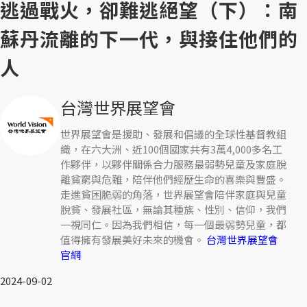
逃過戰火，卻難逃絕望（下）：南
蘇丹流離的下一代，與接住他們的
人
台灣世界展望會
世界展望會是援助、發展和倡議的全球性基督教組
織，在六大洲、近100個國家共有3萬4,000多名工
作夥伴，以夥伴關係合力服務最弱勢兒童及家庭脫
離貧窮與危難，陪伴他們經歷生命的喜樂與豐盛。
走進貧困脆弱的角落，世界展望會陪伴家庭與兒童
脫貧、發展社區，無論其種族、性別、信仰，我們
一視同仁。因為我們相信，每一個最弱勢兒童，都
值得擁有發展美好未來的機會。
台灣世界展望會
官網
2024-09-02