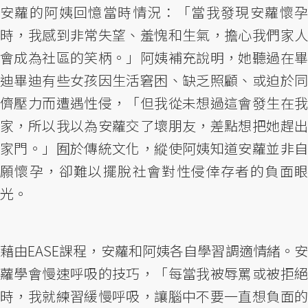
安蘿的阿姨回憶當時情況：「當我發現安蘿懷孕
時，我感到非常失望、羞愧和生氣，擔心我們家人
會成為社區的笑柄。」阿姨補充說明，她聽過在畢
迪畢迪有些女孩因生活窘困、缺乏照顧、或迫於同
儕壓力而遭遇性侵，「但我從未想過這會發生在我
家，所以我以為安蘿交了壞朋友，差點想把她趕出
家門。」囿於傳統文化，縱使阿姨知道安蘿並非自
願懷孕，卻難以擺脫社會對性侵倖存者的負面眼
光。
藉由EASE課程，安蘿和阿姨各自學習調適情緒。安
蘿學會慢速呼吸的技巧，「每當我被辱罵或被拒絕
時，我就練習緩慢呼吸，讓腦中不要一直想負面的