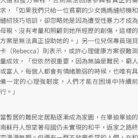
求，「如果我們只給一位貧窮的少女媽媽縫紉機和
縫紉技巧培訓，卻忽略她是因為遭受性暴力才成為
母親、沒有考量和照顧到她所經歷的創傷，這樣的
方案是無法真正協助她的。」另一位兒保專員瑞貝
卡（Rebecca）則表示，或許心理健康方案很難測
量成效，「但依然很重要，因為無論是難民、窮人
或富人，每個人都會有情緒脆弱的時候，也唯有具
備一定的心理強韌度，人們才能在困境中持續前
行。」
當暫居的難民定居點逐漸成為家園，在畢迪畢迪的
南蘇丹人想望著母國仍未實現的和平，返家之路終
究漫漫無期。但還有一群不放棄希望的人們，在和