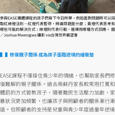
參與EASE團體課程的孩子們寫下今日所學，例如面對問題時可以採
取紅綠燈法則—紅燈代表暫停，辨識問題是什麼；黃燈代表思考有
哪些可能的解決方式；綠燈則代表行動，選擇用哪種方式回應。 圖
／Joshua Mwesigwa 攝影 via台灣世界展望會
▌修復親子關係 成為孩子面臨逆境的緩衝墊
EASE課程不僅接住青少年的情緒，也幫助家長們修
復難解的親子關係。過去南蘇丹家長較常用打罵和
體罰的方式管教孩子，隨著難民生活壓力加劇，家
暴狀況更加頻繁，也讓孩子與照顧者的關係漸行漸
遠。但照顧者的支持是兒童與青少年度過童年逆境