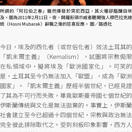
所謂的「阿拉伯之春」雖然爆發於突尼西亞，其火種卻醞釀自埃
及。圖為2011年2月11日，夜，開羅街頭示威者聽聞強人穆巴拉克總
統（Hosni Mubarak）辭職之後的狂喜反應。 圖／路透社
今日，埃及的西化者（或世俗化者）效法土耳其的
「凱末爾主義」（Kemalism），試圖將宗教侷限
在私領域中，擬將埃及「歐洲國家化」。可笑的
是，土耳其至今仍無法加入「歐盟」，成為「歐洲
國家」。「凱末爾主義」歷經半個世紀，已經見證
了其為不可行而失敗，畢竟歐斯曼帝國七個世紀的
伊斯蘭傳統與文化是無法拋棄的。事實上，伊斯蘭
社會建立至今已超過十四個世紀，宗教與政治無法
完全彼此排除取代之。受到刻板印象影響，西方人