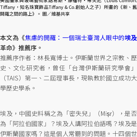
美國畫家與玻璃藝術家路易斯‧康福特‧蒂芙尼（Louis Comfort
Tiffany，知名珠寶飾品Tiffany & Co.創始人之子）所畫的《新、舊
開羅之間的路上》。 圖／維基共享
本文為《
焦慮的開羅：一個瑞士臺灣人眼中的
埃
革命》推薦序。
推薦序作者：林長寬博士。伊斯蘭世界之宗教、歷
史、文化研究者，曾任「台灣伊斯蘭研究學會」
（TAIS）第一、二屆理事長，現執教於國立成功大
學歷史學系。
埃及，中國史料稱之為「密失兒」（Mișr），是否
為「阿拉伯國家」？埃及人講阿拉伯語嗎？埃及是
伊斯蘭國家嗎？這是個人常聽到的問題。十四個世