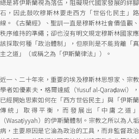
總是將伊斯蘭視為落伍，阻礙現代國家發展的絆腳
石，因此鼓吹穆斯林要走西方「世俗化民主」路
線。《古蘭經》、聖訓一直是穆斯林社會價值觀、
秩序維持的準繩；卻也沒有明文規定穆斯林國家應
該採取何種「政治體制」，但原則是不能背離「真
主之道」（或稱之為「伊斯蘭律法」）。
近一、二十年來，重要的埃及穆斯林思想家、宗教
學者如優素夫‧格爾達威（Yusuf al-Qaraḍawi），
已經開始思索如何在「西方世俗民主」與「伊斯蘭
傳統」取得平衡，而發展出「中庸之道」
（Wasaṭiyyah）的伊斯蘭體制。宗教之所以為人垢
病，主要原因是它淪為政治的工具，而非監督政治