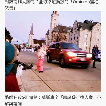
封鎖南非太無情？全球染疫擴散的「Omicron變種
恐慌」
路怒狂殺5死48傷：威斯康辛「耶誕遊行撞人案」不
解與證詞