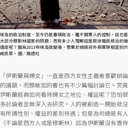
埃及的政治制度，至今仍是寡頭政治，離不開軍人的控制，這也是
大部分穆斯林國家的問題；而有多少人理解這是歐洲殖民統治的後
遺症呢？圖為2013年埃及政變後，聚集於總統府外與軍隊相望的示
威民眾。 圖／路透社
「伊斯蘭與婦女」一直是西方女性主義者喜歡辯論
的議題，而顏敏如的書也有不少篇幅討論它。究竟
伊斯蘭經典如何看待婦女之地位、權益呢？恐怕很
多討論者並無深入去研究。人的被創造一開始就沒
有所謂性別、權益的差別待遇；但是為何總是有人
（不論是西方人或是穆斯林）認為伊斯蘭沒有善待