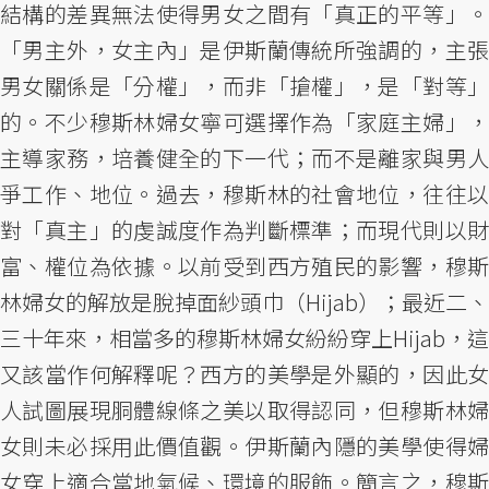
結構的差異無法使得男女之間有「真正的平等」。
「男主外，女主內」是伊斯蘭傳統所強調的，主張
男女關係是「分權」，而非「搶權」，是「對等」
的。不少穆斯林婦女寧可選擇作為「家庭主婦」，
主導家務，培養健全的下一代；而不是離家與男人
爭工作、地位。過去，穆斯林的社會地位，往往以
對「真主」的虔誠度作為判斷標準；而現代則以財
富、權位為依據。以前受到西方殖民的影響，穆斯
林婦女的解放是脫掉面紗頭巾（Hijab）；最近二、
三十年來，相當多的穆斯林婦女紛紛穿上Hijab，這
又該當作何解釋呢？西方的美學是外顯的，因此女
人試圖展現胴體線條之美以取得認同，但穆斯林婦
女則未必採用此價值觀。伊斯蘭內隱的美學使得婦
女穿上適合當地氣候、環境的服飾。簡言之，穆斯