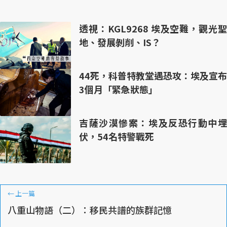
透視：KGL9268 埃及空難，觀光聖
地、發展剝削、IS？
44死，科普特教堂遇恐攻：埃及宣布
3個月「緊急狀態」
吉薩沙漠慘案：埃及反恐行動中埋
伏，54名特警戰死
←
上一篇
八重山物語（二）：移民共譜的族群記憶