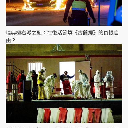
瑞典極右派之亂：在復活節燒《古蘭經》的仇恨自
由？