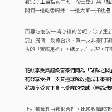
看完了上篇指南中的「帝王蟹」與「鮭
闆們一邊吃香喝辣，一邊大筆一揮就把
而要怎麼消一消心裡的苦呢？除了重
要」開個十幾億台幣，買一支非豪門球
後的「實際用途」，總是見仁見智，不
花錢享受與超級富豪們同為「球隊老闆
花錢享受把一支普通球隊改造成未來豪
花錢享受買下自己愛隊的
快感
（無論球
上述每種理由都很合理，比起收購起來