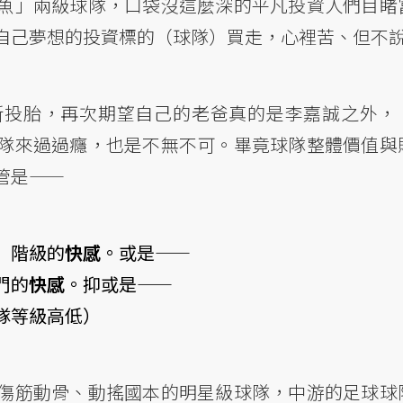
魚」兩級球隊，口袋沒這麼深的平凡投資人們目睹
自己夢想的投資標的（球隊）買走，心裡苦、但不
新投胎，再次期望自己的老爸真的是李嘉誠之外，
隊來過過癮，也是不無不可。畢竟球隊整體價值與
管是——
」階級的
快感
。或是——
門的
快感
。抑或是——
隊等級高低）
傷筋動骨、動搖國本的明星級球隊，中游的足球球