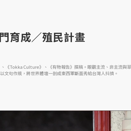
門育成／殖民計畫
、《Tokka Culture》、《有物報告》撰稿。眼觀主流、非主流與
以文句作規，將世界體壇一剖成東西軍斷面秀給台灣人抖擠。