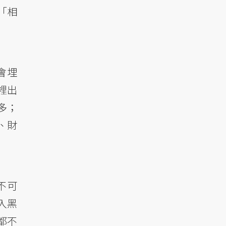
「相
會埋
裡出
多；
、財
不可
入黑
都不