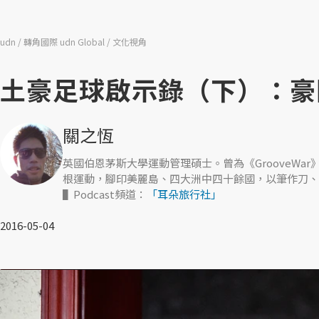
udn
轉角國際 udn Global
文化視角
土豪足球啟示錄（下）：豪
關之恆
英國伯恩茅斯大學運動管理碩士。曾為《GrooveWar》
根運動，腳印美麗島、四大洲中四十餘國，以筆作刀、
▌Podcast頻道：
「耳朵旅行社」
2016-05-04