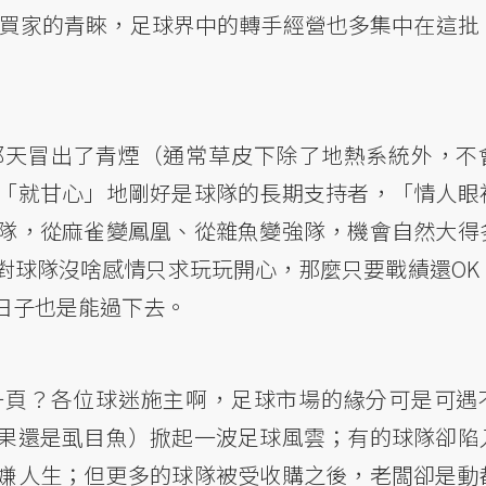
場買家的青睞，足球界中的轉手經營也多集中在這批
那天冒出了青煙（通常草皮下除了地熱系統外，不
「就甘心」地剛好是球隊的長期支持者，「情人眼
隊，從麻雀變鳳凰、從雜魚變強隊，機會自然大得
對球隊沒啥感情只求玩玩開心，那麼只要戰績還OK
日子也是能過下去。
一頁？各位球迷施主啊，足球市場的緣分可是可遇
果還是虱目魚）掀起一波足球風雲；有的球隊卻陷
嫌人生；但更多的球隊被受收購之後，老闆卻是動