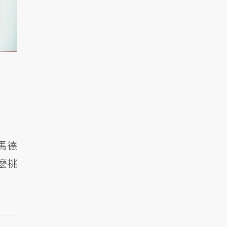
馬德
麼挑