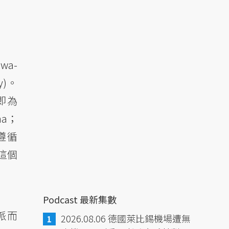
wa-
y)。
)即為
a；
遵循
 這個
Podcast 最新集數
派而
2026.08.06 德國萊比錫機場遭無