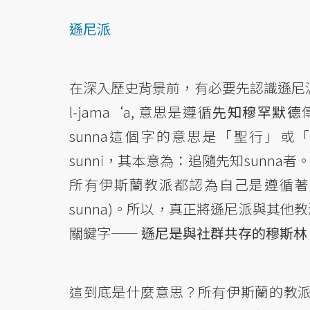
遜尼派
在深入歷史背景前，有必要先認識遜尼派與什
l-jama‘a, 意思是遵循
先知穆罕默德
傳
sunna這個字的意思是「聖行」或「傳統」，
sunni，其本意為：追隨先知sunna
所有伊斯蘭教派都認為自己是遵循著
sunna)。所以，真正將遜尼派與其他教派區
關鍵字——
遜尼是與社群共存的穆斯林
這到底是什麼意思？所有伊斯蘭的教派