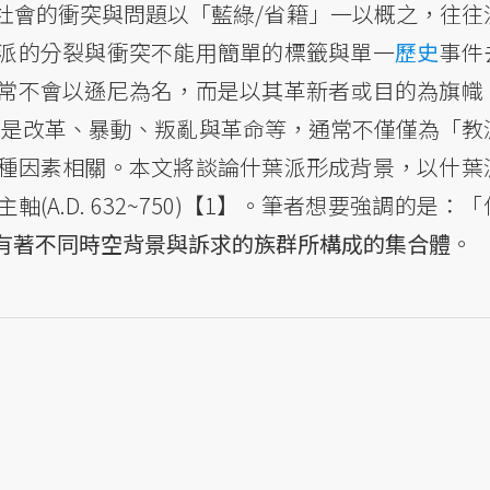
社會的衝突與問題以「藍綠/省籍」一以概之，往往
派的分裂與衝突不能用簡單的標籤與單一
歷史
事件
常不會以遜尼為名，而是以其革新者或目的為旗幟
sm），不管是改革、暴動、叛亂與革命等，通常不僅僅為「
種因素相關。本文將談論什葉派形成背景，以什葉
A.D. 632~750)【1】。筆者想要強調的是：
有著不同時空背景與訴求的族群所構成的集合體
。