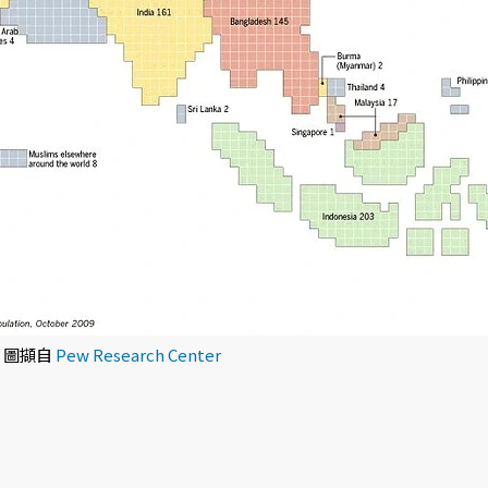
 圖擷自
Pew Research Center