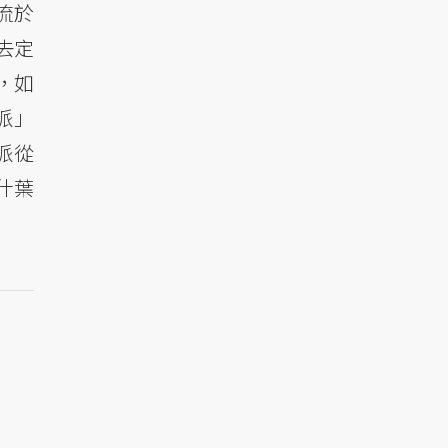
流於
去定
，如
教派」
派從
「什葉