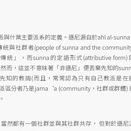
葉主要派系的定義。遜尼源自於ahl al-sunna 
統與社群者(people of sunna and the communit
而sunna的定語形式(attributive form
者。然而，這並不意味著「非遜尼」便丟棄先知的sunn
先知的教誨(而且，常常認為只有自己教派是在
分者乃是jama‘a (community，社群或群體)
。
當然都有一個社群並與其社群共存， 但對於遜尼