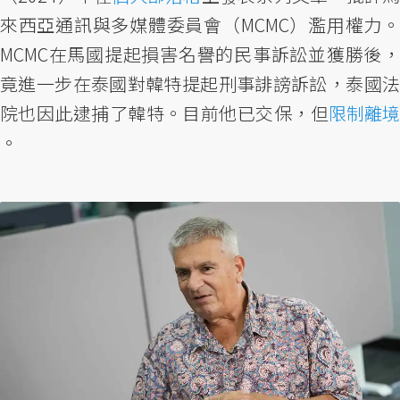
來西亞通訊與多媒體委員會（MCMC）濫用權力。
MCMC在馬國提起損害名譽的民事訴訟並獲勝後，
竟進一步在泰國對韓特提起刑事誹謗訴訟，泰國法
院也因此逮捕了韓特。目前他已交保，但
限制離境
。