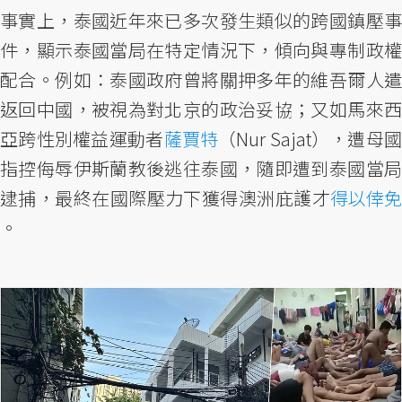
事實上，泰國近年來已多次發生類似的跨國鎮壓事
件，顯示泰國當局在特定情況下，傾向與專制政權
配合。例如：泰國政府曾將關押多年的維吾爾人遣
返回中國，被視為對北京的政治妥協；又如馬來西
亞跨性別權益運動者
薩賈特
（Nur Sajat），遭母
指控侮辱伊斯蘭教後逃往泰國，隨即遭到泰國當局
逮捕，最終在國際壓力下獲得澳洲庇護才
得以倖免
。