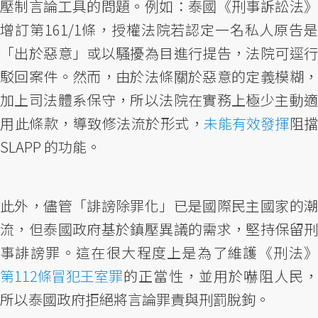
壓制言論工具的問題。例如：泰國《刑事訴訟法》
增訂第161/1條，授權法院若認定一名私人原告是
「出於惡意」或以騷擾為目進行提告，法院可逕行
駁回案件。然而，由於法條關於惡意的定義模糊，
加上司法體系保守，所以法院在實務上極少主動適
用此條款，導致修法流於形式，
未能有效發揮
阻擋
SLAPP 的功能。
此外，儘管「誹謗除罪化」已是國際民主國家的潮
流，但泰國政府基於鎮壓異議的需求，堅持保留刑
事誹謗罪。這在很大程度上是為了維護《刑法》
第112條冒犯王室罪
的正當性，並用於嚇阻人民，
所以泰國政府拒絕將言論罪責與刑罰脫鉤。