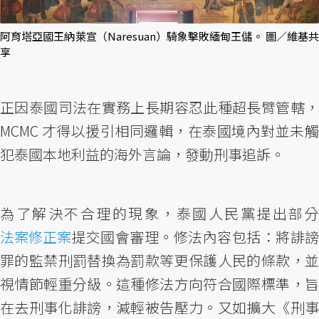
阿育塔亞國王納萊宣（Naresuan）騎象擊敗緬甸王儲。 圖／維基共
享
正因泰國司法在實務上長期容忍此種超長臂管轄，
MCMC 才得以援引相同邏輯，在泰國境內對並未觸
犯泰國本地利益的海外言論，發動刑事追訴。
為了解決不合理的現象，泰國人民黨提出部分
法案修正案
提交國會審理。修法內容包括：將誹謗
罪的監禁刑罰替換為罰款等更保護人民的條款，並
視情節輕重分級。這種修法方向符合國際標準，旨
在去刑事化誹謗，減輕被告壓力。又如擴大《刑事