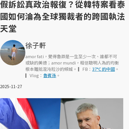
假訴訟真政治報復？從韓特案看泰
國如何淪為全球獨裁者的跨國執法
天堂
徐子軒
amor fati，覺得魯莽是一生至少一次、誰都不可
或缺的美德；amor mundi，相信聰明人為的均衡
根本難抵混沌粒沙的傾城。 ▎FB：
37°C 的中國
。
▎Vlog：
魯賓孫
。
2025-11-27