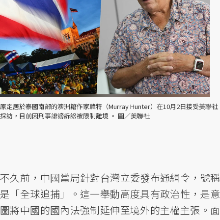
原定居於泰國南部的澳洲籍作家韓特（Murray Hunter）在10月2日接受美聯社
採訪，目前因刑事誹謗訴訟被限制離境 。 圖／美聯社
不久前，中國當局針對台灣立委發布通緝令，號稱
是「全球追捕」。這一舉動高度具有政治性，是意
圖將中國的國內法強制延伸至境外的主權主張。面