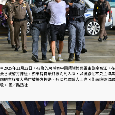
＝2025年11月12日，43歲的柬埔寨中國籍賭博集團主謀佘智江，在
曼谷被警方押送。如果韓特最終被判刑入獄，以後恐怕不只主博集
團的主謀會大動作被警方押送，各國的異議人士也可能面臨類似處
境。 圖／路透社