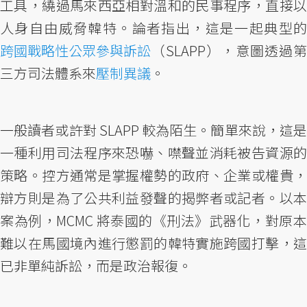
工具，繞過馬來西亞相對溫和的民事程序，直接以
人身自由威脅韓特。論者指出，這是一起典型的
跨國戰略性公眾參與訴訟
（SLAPP），意圖透過第
三方司法體系來
壓制異議
。
一般讀者或許對 SLAPP 較為陌生。簡單來說，這是
一種利用司法程序來恐嚇、噤聲並消耗被告資源的
策略。控方通常是掌握權勢的政府、企業或權貴，
辯方則是為了公共利益發聲的揭弊者或記者。以本
案為例，MCMC 將泰國的《刑法》武器化，對原本
難以在馬國境內進行懲罰的韓特實施跨國打擊，這
已非單純訴訟，而是政治報復。