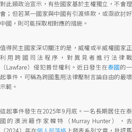
對此類政治宣示，有些國家基於主權獨立，不會理
會；但若某一國家與中國有引渡條款，或亟欲討好
中國，則可能採取相對應的措施。
值得民主國家深切關注的是，威權或半威權國家正
利用跨國司法程序，對異見者進行法律戰
（Lawfare）侵犯普世權利。近日發生在
泰國
的一
起事件，可稱為跨國濫用法律壓制言論自由的最壞
示範。
這起事件發生在2025年9月底。一名長期居住在泰
國的澳洲籍作家韓特（Murray Hunter），去
（2024）年在
個人部落格
上發表系列文章，批評馬