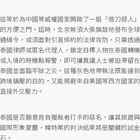
這等於為中國等威權國家開啟了一扇「借刀殺人」
的方便之門。屆時，北京無須大張旗鼓地發布全球
通緝令，或須面對引渡條約的法律攻防，只需透過
泰國律師或匿名代理人，鎖定目標人物在泰國轉機
或入境的時機點報警，即可讓異議人士被迫滯留在
泰國並面臨牢獄之災。這種灰色地帶執法既能達到
跨境鎮壓的目的，又能規避來自美國等西方國家的
直接外交壓力。
泰國是否願意背負獨裁者打手的惡名，讓其旅遊與
國際形象蒙塵，韓特案的判決結果將是關鍵的試金
石。