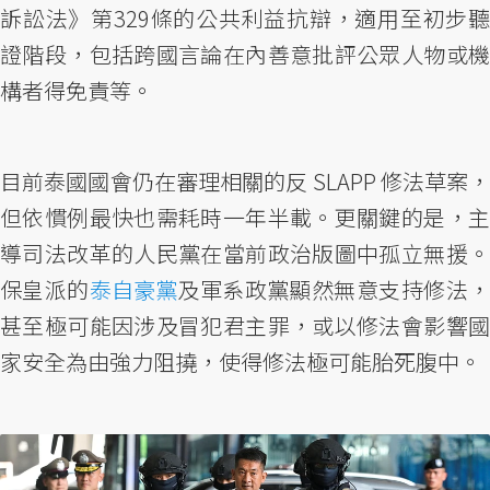
訴訟法》第329條的公共利益抗辯，適用至初步聽
證階段，包括跨國言論在內善意批評公眾人物或機
構者得免責等。
目前泰國國會仍在審理相關的反 SLAPP 修法草案，
但依慣例最快也需耗時一年半載。更關鍵的是，主
導司法改革的人民黨在當前政治版圖中孤立無援。
保皇派的
泰自豪黨
及軍系政黨顯然無意支持修法
甚至極可能因涉及冒犯君主罪，或以修法會影響國
家安全為由強力阻撓，使得修法極可能胎死腹中。