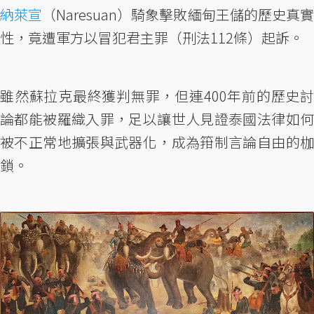
納萊宣
（Naresuan）騎象擊敗緬甸王儲的歷史真實
性，竟遭軍方以冒犯君主罪（刑法112條）起訴。
雖然蘇拉克最終獲判無罪，但連400年前的歷史討
論都能被羅織入罪，足以讓世人見證泰國法律如何
被不正常地擴張與武器化，成為箝制言論自由的枷
鎖。