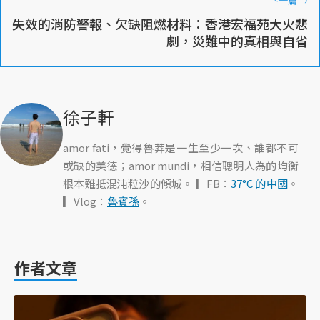
下一篇
→
失效的消防警報、欠缺阻燃材料：香港宏福苑大火悲
劇，災難中的真相與自省
徐子軒
amor fati，覺得魯莽是一生至少一次、誰都不可
或缺的美德；amor mundi，相信聰明人為的均衡
根本難抵混沌粒沙的傾城。 ▎FB：
37°C 的中國
。
▎Vlog：
魯賓孫
。
作者文章