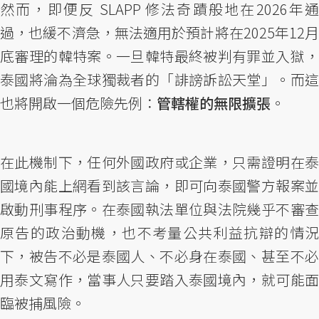
然而，即便反 SLAPP 修法奇蹟般地在2026年通
過，也緩不濟急，無法適用於預計將在2025年12月
底審理的韓特案。一旦韓特最終被判有罪並入獄，
泰國將淪為全球獨裁者的「誹謗訴訟天堂」。而這
也將開啟一個危險先例：
管轄權的無限擴張
。
在此機制下，任何外國政府或企業，只需證明在泰
國境內能上網看到該言論，即可向泰國警方報案並
啟動刑事程序。在泰國執法單位與法院幾乎不審查
原告的政治動機，也不考量公共利益抗辯的情況
下，被告不必是泰國人、不必身在泰國、甚至不必
用泰文寫作，當事人只要踏入泰國境內，就可能面
臨被捕風險。