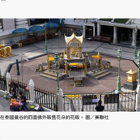
在泰國曼谷的四面佛外販售花朵的花販。 圖／美聯社