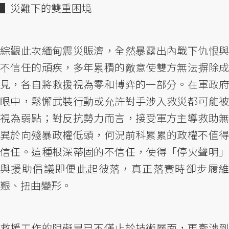
▌災難下的雙重困境
綜觀此次緬甸震災賑濟，全然暴露出內戰下仇恨與
不信任的頑疾，多年累積的敵意使雙方無法摒除成
見，各自將救援視為零和博弈的一部分。在軍政府
眼中，鬆懈武裝行動或允許對手涉入救災都可能被
視為弱點；對反抗勢力而言，接受軍方主導救助無
異於向殘暴政權低頭，何況前科累累的政權不值得
信任。這種根深蒂固的不信任，使得「停火聲明」
與援助倡議即便此起彼落，真正落實時卻步履維
艱、扭曲變形。
救援工作的阻礙早已不僅止於技術層面，更牽涉到