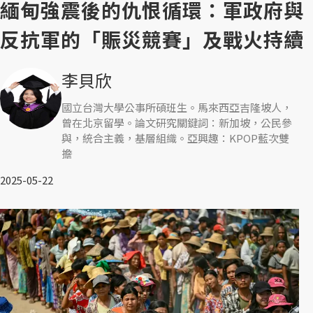
緬甸強震後的仇恨循環：軍政府與
反抗軍的「賑災競賽」及戰火持續
李貝欣
國立台灣大學公事所碩班生。馬來西亞吉隆坡人，
曾在北京留學。論文研究關鍵詞：新加坡，公民參
與，統合主義，基層組織。亞興趣：KPOP藍次雙
擔
2025-05-22