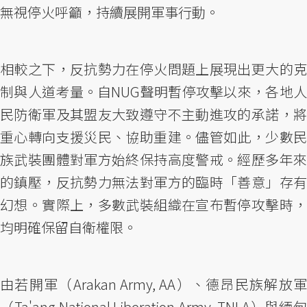
無視停火呼籲，持續展開軍事行動。
相較之下，反抗勢力在停火問題上展現出更大的克
制與人道考量。自NUG聲明暫停攻擊以來，各地人
民防衛軍及其盟友大致遵守不主動進攻的承諾，將
重心轉向支援災民、協助重建。儘管如此，少數民
族武裝團體對軍方始終保持高度警戒。經歷多年來
的鎮壓，反抗勢力無法對軍方的臨時「善意」存有
幻想。實際上，多數武裝組織在宣布暫停攻擊時，
均明確保留自衛權限。
由若開軍（Arakan Army, AA）、德昂民族解放軍
（Ta'ang National Liberation Army, TNLA）與緬甸