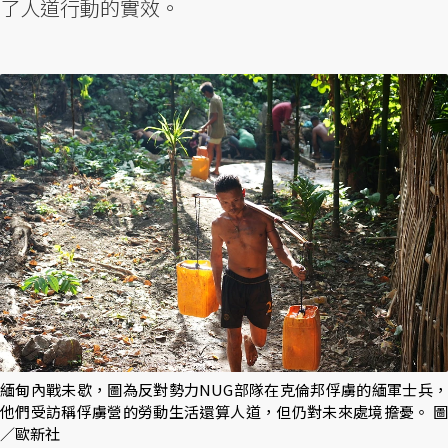
了人道行動的實效。
緬甸內戰未歇，圖為反對勢力NUG部隊在克倫邦俘虜的緬軍士兵，
他們受訪稱俘虜營的勞動生活還算人道，但仍對未來處境擔憂。 圖
／歐新社