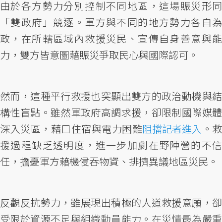
由於各方勢力分別控制不同地區，這場賑災形同
「雙政府」競逐。軍方與不同的地方勢力各自為
政，在所轄區域內救援災民、宣傳自身善意與能
力，雙方皆意圖藉賑災爭取民心與國際認可。
然而，這種平行救援也突顯出雙方的政治動機與結
構性盲點。雖然軍政府高調求援，卻限制國際媒體
深入災區，藉口住宿與電力困難
阻擋記者進入
。救
援過程缺乏透明度，進一步加劇在野陣營的不信
任，擔憂軍方藉機侵吞物資、排擠異議地區災民。
反觀反抗勢力，雖展現出積極的人道救援意願，卻
受限於資源不足與組織動員能力。在災情最為嚴重