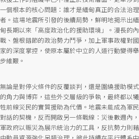
一個根本的核心問題：誰才是緬甸真正的合法治理
者。這場地震所引發的後續局勢，鮮明地揭示出緬
甸長期以來「高度政治化的援助環境」。漫長的內
戰、盤根錯節的政治勢力鬥爭，加上軍事政權對國
家的深度掌控，使原本屬於中立的人道行動變得舉
步維艱。
無論是對停火條件的反覆談判，還是圍繞援助模式
的角力與博弈，這些外交層級的爭執，最終都以犧
牲前線災民的實質援助為代價。地震未能成為軍民
對話的契機，反而開啟另一條戰線：災後數週內，
軍政府以賑災為展示統治力的工具，反抗勢力則藉
由動員資源強化另類治理，彼此持續在平行體系中