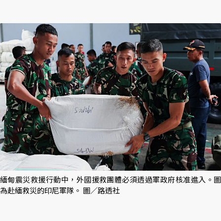
緬甸震災救援行動中，外國援救團體必須透過軍政府核准進入。圖
為赴緬救災的印尼軍隊。 圖／路透社