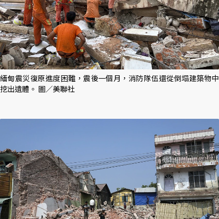
緬甸震災復原進度困難，震後一個月，消防隊伍還從倒塌建築物中
挖出遺體。 圖／美聯社