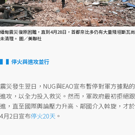
緬甸震災復原困難，直到4月28日，首都奈比多仍有大量殘垣斷瓦尚
未清理。 圖／美聯社
▌停火與進攻並行
震災發生翌日，NUG與EAO宣布暫停對軍方據點的
進攻，以全力投入救災。然而，軍政府最初拒絕跟
進，直至國際輿論壓力升高、鄰國介入斡旋，才於
4月2日宣布
停火20天
。