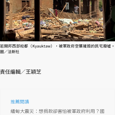
若開邦西部皎都（Kyauktaw），被軍政府空襲摧毀的民宅廢墟。
圖／法新社
責任編輯／王穎芝
推薦閱讀
緬甸大震災：想捐款卻害怕被軍政府利用？國