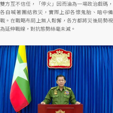
雙方互不信任，「停火」因而淪為一場政治戲碼，
各自喊著團結救災，實際上卻各懷鬼胎、暗中備
戰。在戰略布局上無人鬆懈，各方都將災後局勢視
為延伸戰線，對抗態勢絲毫未減。