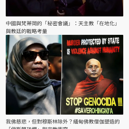
中國與梵蒂岡的「秘密會議」：天主教「在地化」
與教廷的戰略考量
我佛慈悲，但對穆斯林除外？緬甸佛教僧伽塑造的
「伊斯蘭恐懼」與宗教衝突