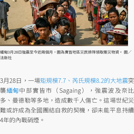
緬甸3月28日強震至今近兩個月，圖為實皆地區災民排隊領取賑災物資。 圖／
法新社
3月28日，一場
矩規模7.7、芮氏規模8.2的大地震
突
襲
緬甸
中部實皆市（Sagaing），強震波及奈比
多、曼德勒等多地，造成數千人傷亡。這場世紀災
難或許成為全國團結自救的契機，卻未能平息持續
4年的內戰硝煙。