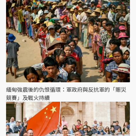
緬甸強震後的仇恨循環：軍政府與反抗軍的「賑災
競賽」及戰火持續