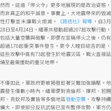
然而，這道「停火令」更多地展現的是政治姿態，
而非真正的和平誠意。事實上，大地震帶來的毀滅
性打擊並未讓戰火熄滅。
《路透社》報導
，自3
28日至4月24日，緬軍共發動超過207起攻擊行動，
包括大量空襲與砲擊，即便在宣稱停火之後，仍有
超過170起衝突事件發生。更令人瞠目結舌的是，
這些攻擊中竟有73起發生於地震災區，戰火直接延
燒至最需援助的重災地帶。
不僅如此，軍政府更被揭發趁著災難加強鎮壓。地
震發生僅數小時內，緬軍便對克倫邦、撣邦、若開
邦、克欽邦及實皆等多個地區
發動空襲
，攻擊持
擴大，即使部分反抗武裝已宣布暫停攻勢，軍方仍