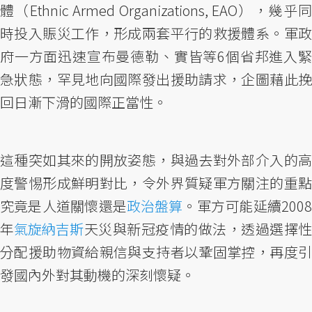
體（Ethnic Armed Organizations, EAO），幾乎同
時投入賑災工作，形成兩套平行的救援體系。軍政
府一方面迅速宣布曼德勒、實皆等6個省邦進入緊
急狀態，罕見地向國際發出援助請求，企圖藉此挽
回日漸下滑的國際正當性。
這種突如其來的開放姿態，與過去對外部介入的高
度警惕形成鮮明對比，令外界質疑軍方關注的重點
究竟是人道關懷還是
政治盤算
。軍方可能延續200
年
氣旋納吉斯
天災與新冠疫情的做法，透過選擇
分配援助物資給親信與支持者以鞏固掌控，再度引
發國內外對其動機的深刻懷疑。