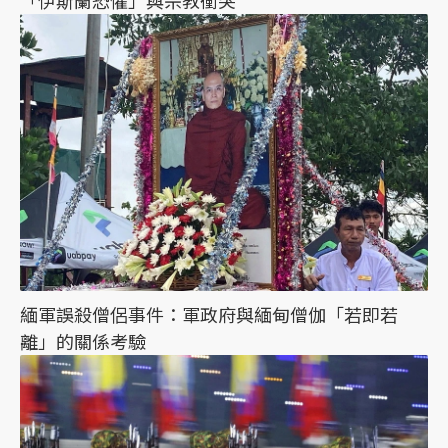
緬軍誤殺僧侶事件：軍政府與緬甸僧伽「若即若
離」的關係考驗