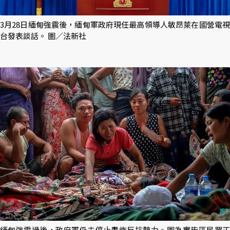
3月28日緬甸強震後，緬甸軍政府現任最高領導人敏昂萊在國營電視
台發表談話。 圖／法新社
緬甸強震過後，政府軍仍未停止轟炸反抗勢力。圖為實皆區民眾正