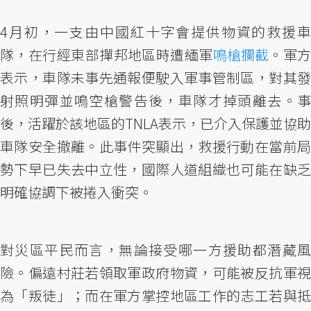
4月初，一支由中國紅十字會提供物資的救援車
隊，在行經東部撣邦地區時遭緬軍
鳴槍攔截
。軍
表示，車隊未事先通報便駛入軍事管制區，對其發
射照明彈並鳴空槍警告後，車隊才掉頭離去。事
後，活躍於該地區的TNLA表示，已介入保護並協助
車隊安全撤離。此事件突顯出，救援行動在當前局
勢下早已失去中立性，國際人道組織也可能在缺乏
明確協調下被捲入衝突。
對災區平民而言，無論接受哪一方援助都潛藏風
險。偏遠村莊若領取軍政府物資，可能被反抗軍視
為「叛徒」；而在軍方掌控地區工作的志工若與抵