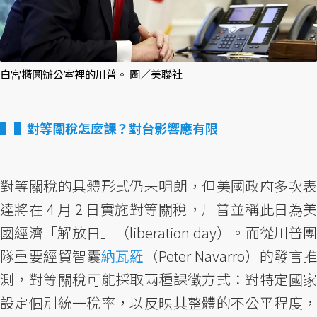
白宮橢圓辦公室裡的川普。 圖／美聯社
▌對等關稅怎麼課？對台影響應有限
對等關稅的具體形式仍未明朗，但美國政府多次表
達將在 4 月 2 日實施對等關稅，川普並稱此日為美
國經濟「解放日」（liberation day）。而從川普團
隊重要經貿智囊
納瓦羅
（Peter Navarro）的發言
測，對等關稅可能採取兩種課徵方式：對特定國家
設定個別統一稅率，以反映其整體的不公平程度，