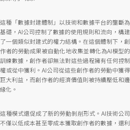
這種「數據封建體制」以技術和數據平台的壟斷為
基礎，AI公司控制了數據的使用規則和流向，構建
了一個類似封建式的權力結構。在這個體制下，創
作者的勞動成果被自動化地收集並轉化為AI模型的
訓練數據，創作者卻無法對這些過程擁有任何控制
權或從中獲利。AI公司從這些創作者的勞動中獲得
巨大利益，而創作者的經濟價值則被持續壓低和邊
緣化。
這種模式還促成了新的勞動剝削形式。AI技術公司
不僅以低成本甚至零成本獲取創作者的數據，還利