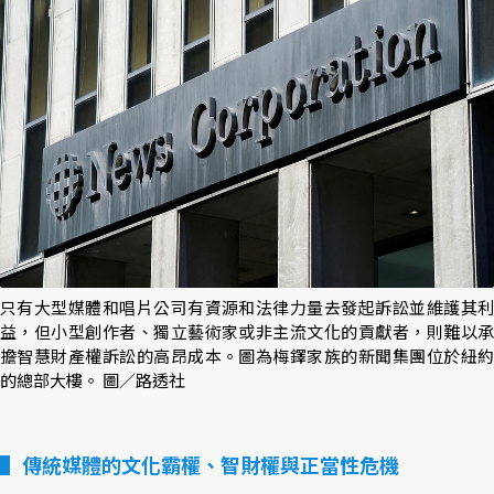
只有大型媒體和唱片公司有資源和法律力量去發起訴訟並維護其利
益，但小型創作者、獨立藝術家或非主流文化的貢獻者，則難以承
擔智慧財產權訴訟的高昂成本。圖為梅鐸家族的新聞集團位於紐約
的總部大樓。 圖／路透社
傳統媒體的文化霸權、智財權與正當性危機