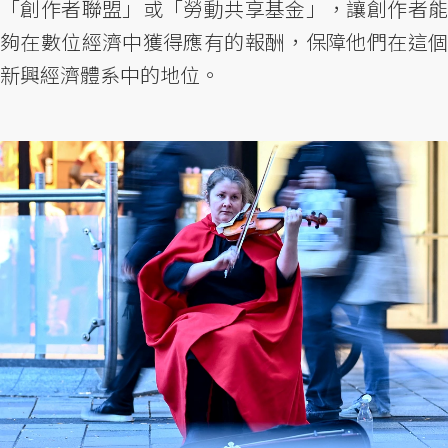
「創作者聯盟」或「勞動共享基金」，讓創作者能
夠在數位經濟中獲得應有的報酬，保障他們在這個
新興經濟體系中的地位。