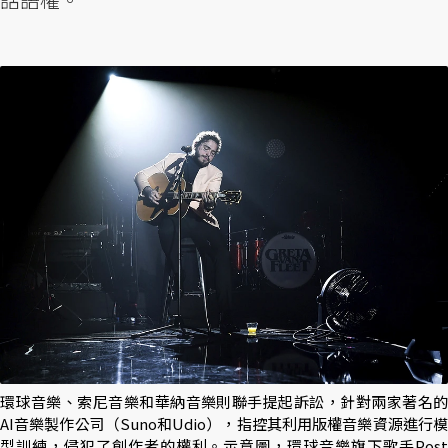
環球音樂、索尼音樂和華納音樂則聯手提起訴訟，針對兩家著名的
AI音樂製作公司（Suno和Udio），指控其利用版權音樂資源進行模
型訓練，侵犯了創作者的權利。示意圖，環球音樂旗下歌手Post