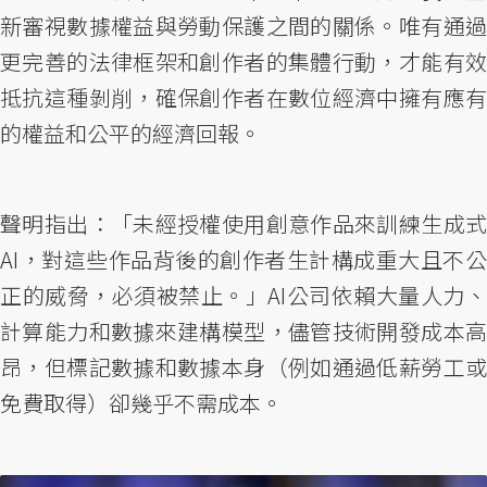
新審視數據權益與勞動保護之間的關係。唯有通過
更完善的法律框架和創作者的集體行動，才能有效
抵抗這種剝削，確保創作者在數位經濟中擁有應有
的權益和公平的經濟回報。
聲明指出：「未經授權使用創意作品來訓練生成式
AI，對這些作品背後的創作者生計構成重大且不公
正的威脅，必須被禁止。」AI公司依賴大量人力、
計算能力和數據來建構模型，儘管技術開發成本高
昂，但標記數據和數據本身（例如通過低薪勞工或
免費取得）卻幾乎不需成本。