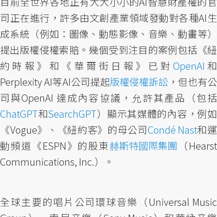
目前全世界各地正有大大小小的AI智慧財產權的官
司正在進行，許多由文創產業領域發動對各種AI生
成系統（例如：圖像、動態影像、音樂、動畫等）
提出版權侵權索賠。幾個受到注目的案例包括《紐
約時報》和《華爾街日報》已對
OpenAI
Perplexity AI等AI公司提起
版權侵權訴訟
，但也有
司與OpenAI 達成內容協議，允許其產品（包括
ChatGPT
和
SearchGPT
）顯示其媒體的內容，例
《Vogue》、《紐約客》的母公司
Condé Nast
和
動頻道《ESPN》的股東
赫斯特國際集團
（Hears
Communications, Inc.）。
全球主要的唱片公司環球音樂（Universal Music