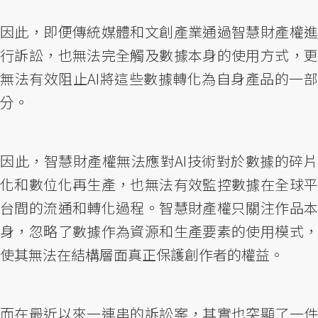
因此，即便傳統媒體和文創產業通過智慧財產權進
行訴訟，也無法完全觸及數據本身的使用方式，更
無法有效阻止AI將這些數據轉化為自身產品的一部
分。
因此，智慧財產權無法應對AI技術對於數據的碎片
化和數位化再生產，也無法有效監控數據在全球平
台間的流通和轉化過程。智慧財產權只關注作品本
身，忽略了數據作為資源和生產要素的使用模式，
使其無法在結構層面真正保護創作者的權益。
而在最近以來一連串的訴訟案，其實也突顯了一件