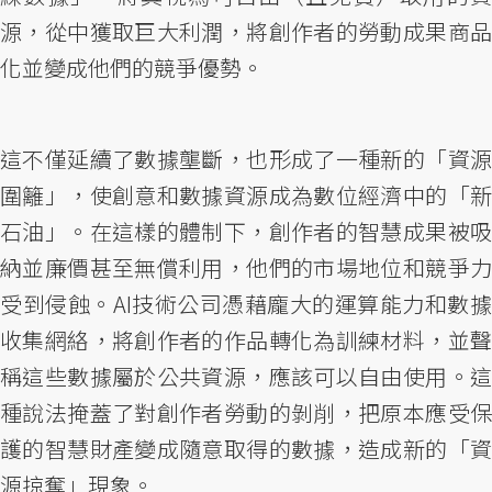
源，從中獲取巨大利潤，將創作者的勞動成果商品
化並變成他們的競爭優勢。
這不僅延續了數據壟斷，也形成了一種新的「資源
圍籬」，使創意和數據資源成為數位經濟中的「新
石油」。在這樣的體制下，創作者的智慧成果被吸
納並廉價甚至無償利用，他們的市場地位和競爭力
受到侵蝕。AI技術公司憑藉龐大的運算能力和數據
收集網絡，將創作者的作品轉化為訓練材料，並聲
稱這些數據屬於公共資源，應該可以自由使用。這
種說法掩蓋了對創作者勞動的剝削，把原本應受保
護的智慧財產變成隨意取得的數據，造成新的「資
源掠奪」現象。