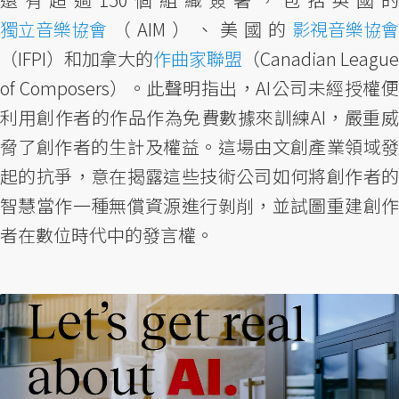
獨立音樂協會
（AIM）、美國的
影視音樂協會
（IFPI）和加拿大的
作曲家聯盟
（Canadian League
of Composers）。此聲明指出，AI公司未經授權便
利用創作者的作品作為免費數據來訓練AI，嚴重威
脅了創作者的生計及權益。這場由文創產業領域發
起的抗爭，意在揭露這些技術公司如何將創作者的
智慧當作一種無償資源進行剝削，並試圖重建創作
者在數位時代中的發言權。