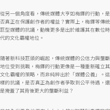
從另一個角度看，傳統媒體大亨如梅鐸的行動，是
否真正在保護創作者的權益？實際上，梅鐸等傳統
巨型媒體的抗議，動機更多是出於維護其在數位時
代的文化霸權地位。
隨著新科技巨頭的崛起，傳統媒體的公信力與壟斷
地位受到挑戰，梅鐸的行動更像是一種重新確立其
文化霸權的策略，而非純粹出於「媒體公義」。這
樣的抗議，是否真正為創作者爭取到公平待遇，還
是掩蓋了其背後更大的壟斷利益？