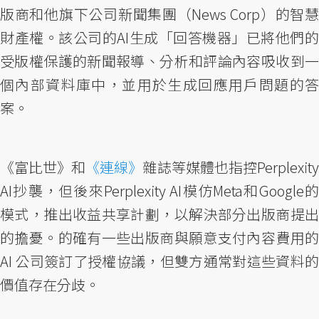
版商和他旗下公司新聞集團（News Corp）的智慧
財產權。該公司的AI生成「回答機器」已將他們的
受版權保護的新聞報導、分析和評論內容吸收到一
個內部資料庫中，並用於生成回應用戶問題的答
案。
《富比世》和
《連線》
雜誌等媒體也指控Perplexit
AI抄襲，但後來Perplexity AI模仿Meta和Google的
模式，推出收益共享計劃，以解決部分出版商提出
的擔憂。的確有一些出版商與願意支付內容費用的
AI 公司簽訂了授權協議，但雙方通常對這些資料的
價值存在分歧。