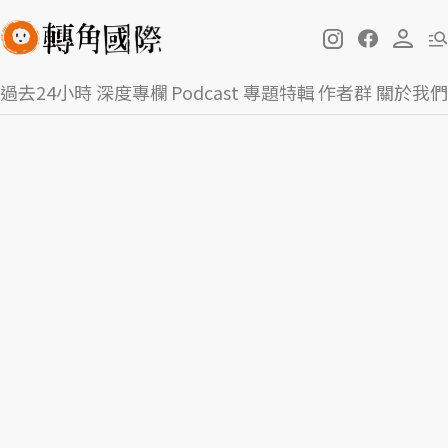
過去24小時
深度專欄
Podcast
專題特輯
作者群
關於我們