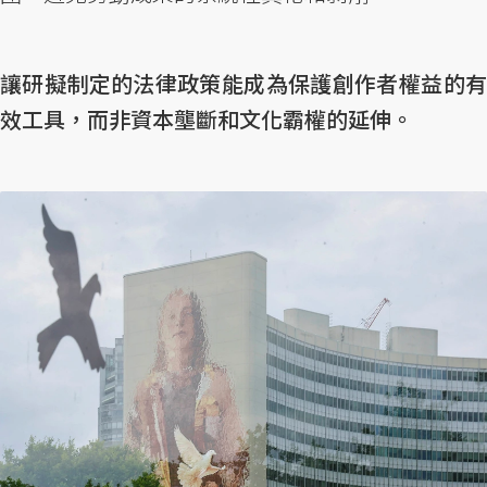
讓研擬制定的法律政策能成為保護創作者權益的有
效工具，而非資本壟斷和文化霸權的延伸。