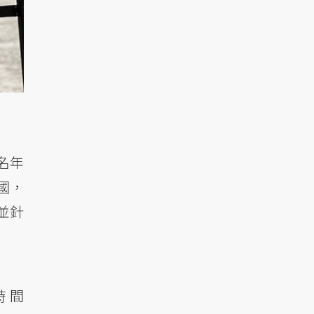
名年
國，
並針
一時間