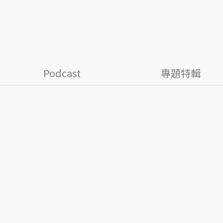
Podcast
專題特輯