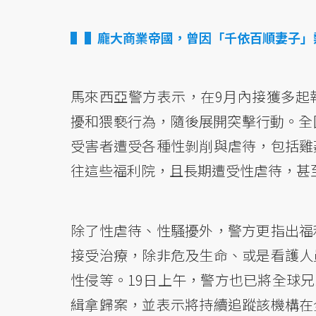
▌龐大商業帝國，曾因「千依百順妻子」
馬來西亞警方表示，在9月內接獲多起
擾和猥褻行為，隨後展開突擊行動。全國總警長拉
受害者遭受各種性剝削與虐待，包括雞
往這些福利院，且長期遭受性虐待，甚
除了性虐待、性騷擾外，警方更指出福
接受治療，除非危及生命、或是看護人
性侵等。19日上午，警方也已將全球兄
緝拿歸案，並表示將持續追蹤該機構在