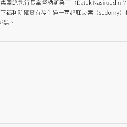
總執行長拿督納斯魯丁（Datuk Nasiruddin M
下福利院確實有發生過一兩起肛交案（sodomy）
越黑。