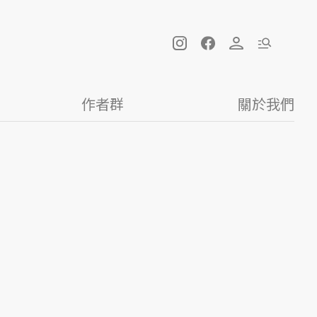
作者群
關於我們