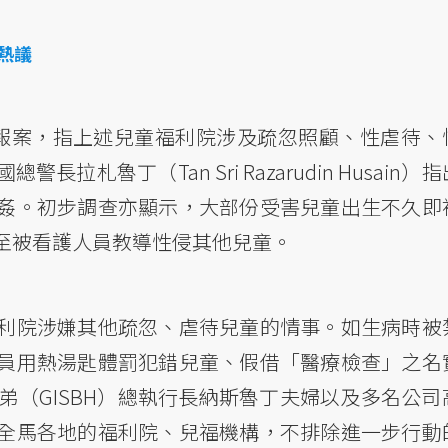
熱議
報案，指上述兒童福利院涉及疏忽照顧、性虐待、
札魯丁（Tan Sri Razarudin Husain）
姦。初步調查亦顯示，大部份受害兒童出生不久即
至被看護人員教導性侵其他兒童。
利院涉嫌其他疏忽、虐待兒童的情事。如生病時被
員用熱湯匙體罰犯錯兒童、假借「醫療檢查」之名
弟（GISBH）總執行長納斯魯丁夫婦以及多名公司
全馬各地的福利院、兒福機構，不排除進一步行動