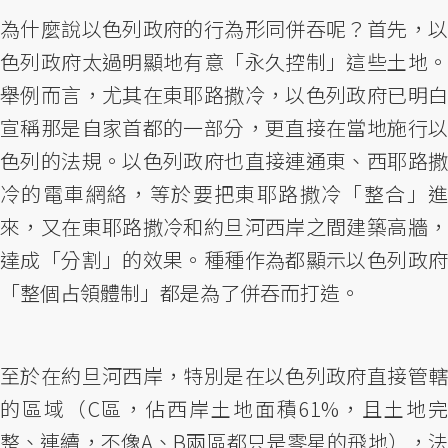
為什麼說以色列政府的行為形同併吞呢？首先，以
色列政府太過明顯地有意「永久控制」這些土地。
舉例而言，尤其在東耶路撒冷，以色列政府已明白
宣稱那是自家首都的一部分，更直接在當地施行以
色列的法規。以色列政府也直接連通東、西耶路撒
冷的電車網絡，等於要把東耶路撒冷「整合」進
來，又在東耶路撒冷和約旦河西岸之間建築高牆，
達成「分割」的效果。種種作為都顯示以色列政府
「整個占領體制」都是為了併吞而打造。
至於在約旦河西岸，特別是在以色列政府直接管轄
的區域（C區，佔西岸土地面積61%，且土地完
整、連續，不像A、B兩區都只是零星的飛地），法