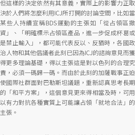
但這樣的決定依然有其意義，實際上的影響力正取
決於人們將怎麼利用ICJ所打開的討論空間，比如當
某些人持續宣稱BDS運動的主張如「從占領區撤
資」、「明確標示占領區產品，進一步促成杯葛或
是禁止輸入」，都可能代表反以、反猶時，各國政
治人物和其他倡議者此刻已因為ICJ的諮詢意見而獲
得更多理論基礎，得以主張這是對以色列的合理究
責，必須一碼歸一碼。而由於此刻的加薩戰事正迫
使國際社群面對巴勒斯坦議題，重新認真思考長期
的「和平方案」，這個意見更來得相當及時，可用
以有力對抗各種實質上可能讓占領「就地合法」的
主張。