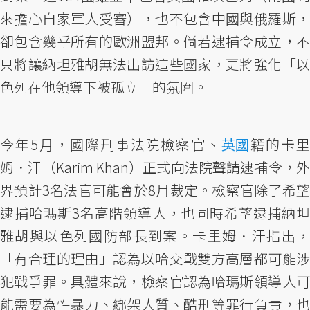
來擔心自家軍人受審），也不包含中國與俄羅斯，
卻包含幾乎所有的歐洲盟邦。倘若逮捕令成立，不
只將讓納坦雅胡無法出訪這些國家，更將強化「以
色列在他領導下被孤立」的氛圍。
今年5月，國際刑事法院檢察官、
英國
籍的卡
姆．汗（Karim Khan）正式向法院聲請逮捕令，外
界預計3名法官可能會於8月裁定。檢察官除了希望
逮捕哈瑪斯3名高階領導人，也同時希望逮捕納坦
雅胡與以色列國防部長到案。卡里姆．汗指出，
「有合理的理由」認為以哈交戰雙方高層都可能涉
犯戰爭罪。具體來說，檢察官認為哈瑪斯領導人可
能需要為性暴力、綁架人質、酷刑等罪行負責，也