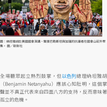
圖：納坦雅胡赴美國國會演講，聲援巴勒斯坦與加薩的抗議者在國會山莊外聚
集。 圖／歐新社
全場聽眾起立熱烈鼓掌，但
以色列
總理納坦雅
（Benjamin Netanyahu）應該心知肚明，這個掌
聲並不真正代表來自四面八方的支持，反而意味著
孤立的危機。