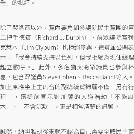
全」的批評。
除了裴洛西以外，黨內要角如參議院民主黨團的第
二把手德賓（Richard J. Durbin）、前眾議院黨鞭
克萊本（Jim Clyburn）也拒絕參與，德賓並公開表
示：「我會持續支持以色列，但我拒絕為現任總理
起立歡呼。」此外，多名猶太裔眾議員也參與杯
葛，包含眾議員Steve Cohen、Becca Balint等人。
加上原應坐上主席台的副總統賀錦麗不僅「另有行
程」，還提前宣示對加薩的人道浩劫「不能麻
木」、「不會沉默」，更是相當清楚的訊號。
誠然，納坦雅胡從來就不認為自己需要全體民主黨