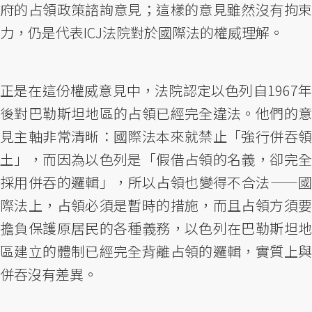
府的占領政策諮詢意見；這樣的意見雖然沒有拘束
力，仍是代表ICJ法院對於國際法的權威理解。
正是在這份權威意見中，法院認定以色列自1967年
後對巴勒斯坦地區的占領已經完全違法。他們的意
見主軸非常清晰：國際法本來就禁止「強行併吞領
土」，而因為以色列是「假借占領的名義，卻完全
採用併吞的邏輯」，所以占領也變得不合法——國
際法上，占領必須是暫時的措施，而且占領方須要
擔負保護原居民的各種義務，以色列在巴勒斯坦地
區建立的體制已經完全背離占領的邏輯，實質上與
併吞沒有差異。