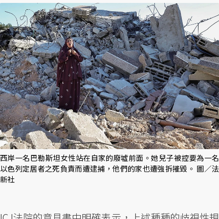
西岸一名巴勒斯坦女性站在自家的廢墟前面。她兒子被控要為一名
以色列定居者之死負責而遭逮捕，他們的家也遭強拆摧毀。 圖／法
新社
ICJ法院的意見書中明確表示，上述種種的歧視性規