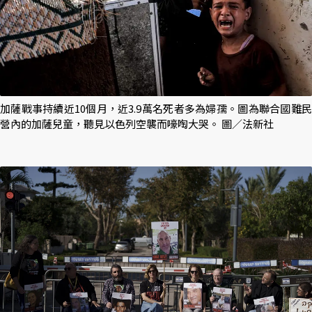
加薩戰事持續近10個月，近3.9萬名死者多為婦孺。圖為聯合國難民
營內的加薩兒童，聽見以色列空襲而嚎啕大哭。 圖／法新社