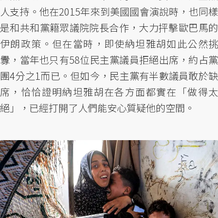
人支持。他在2015年來到美國國會演說時，也同樣
是和共和黨籍眾議院院長合作，大力抨擊歐巴馬的
伊朗政策。但在當時，即使納坦雅胡如此公然挑
釁，當年也只有58位民主黨議員拒絕出席，約占黨
團4分之1而已。但如今，民主黨有半數議員敢於缺
席，恰恰證明納坦雅胡在各方面都實在「做得太
絕」，已經打開了人們能安心質疑他的空間。