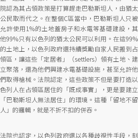
院認為其占領政策是打算趕走巴勒斯坦人，由猶太
公民取而代之。在整個C區當中，巴勒斯坦人只被
允許使用1%的土地蓋房子和水電等基礎建設，其
他99%只有以色列的猶太公民可以利用。在這99%
的土地上，以色列政府還持續獎勵自家人民搬到占
領區，讓這些「定居者」（settlers）領有土地、建
立聚落，還為他們興建水電基礎設施，甚至允許他
們取得槍械。法院認定，這些政策不但是要打造以
色列人在占領區居住的「既成事實」，更是要建立
「巴勒斯坦人無法居住」的環境。這種「留地不留
人」的邏輯，就是不折不扣的併吞。
法院也認定，以色列政府還以各種歧視性手段，刻