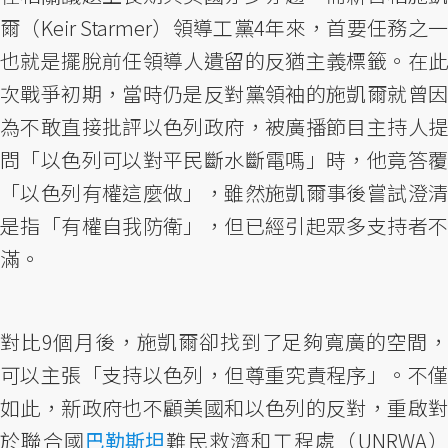
爾（Keir Starmer）領導工黨4年來，首要任務之一
也就是擺脫前任領導人遺留的反猶主義標籤。在此
次戰爭初期，當時仍是反對黨領袖的施凱爾就曾因
為不敢直接批評以色列政府，被廣播節目主持人提
問「以色列可以對平民斷水斷電嗎」時，他竟答覆
「以色列有權這麼做」，雖然施凱爾事後嘗試澄清
是指「有權自我防衛」，但已經引起眾多支持者不
滿。
對比9個月後，施凱爾卻找到了足夠寬廣的空間，
可以主張「支持以色列，但尊重究責程序」。不僅
如此，新政府也不顧美國和以色列的反對，重啟對
於聯合國
巴勒斯坦
難民救濟和工程處（UNRWA