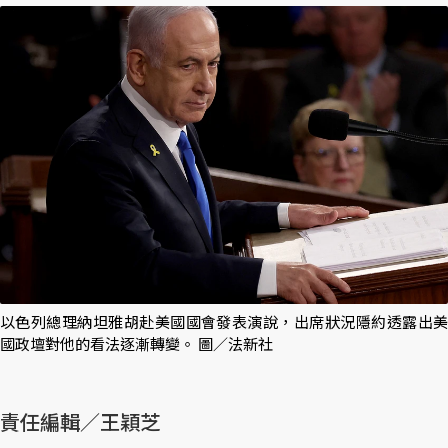
以色列總理納坦雅胡赴美國國會發表演說，出席狀況隱約透露出美
國政壇對他的看法逐漸轉變。 圖／法新社
責任編輯／王穎芝