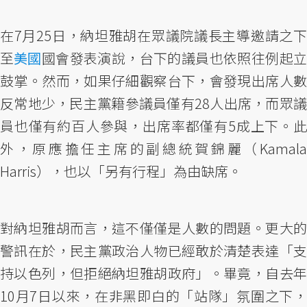
在7月25日，納坦雅胡在眾議院議長主導邀請之下
至
美國
國會發表演說，台下的議員也依照往例起
鼓掌。然而，如果仔細觀察台下，會發現出席人數
反常地少，民主黨籍參議員僅有28人出席，而眾議
員也僅有約百人參與，出席率都僅有5成上下。此
外，原應擔任主席的副總統賀錦麗（Kamala
Harris），也以「另有行程」為由缺席。
對納坦雅胡而言，這不僅僅是人數的問題。更大的
警訊在於，民主黨政治人物已經敢於清楚表達「支
持以色列，但拒絕納坦雅胡政府」。畢竟，自去年
10月7日以來，在非黑即白的「站隊」氛圍之下，