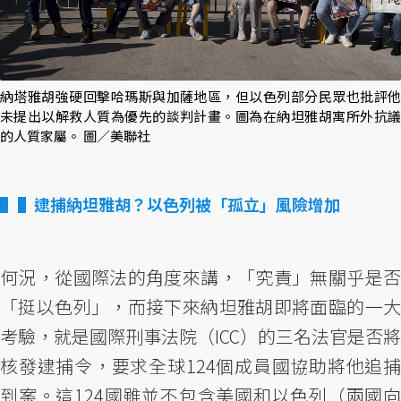
納塔雅胡強硬回擊哈瑪斯與加薩地區，但以色列部分民眾也批評他
未提出以解救人質為優先的談判計畫。圖為在納坦雅胡寓所外抗議
的人質家屬。 圖／美聯社
▌逮捕納坦雅胡？以色列被「孤立」風險增加
何況，從國際法的角度來講，「究責」無關乎是否
「挺以色列」，而接下來納坦雅胡即將面臨的一大
考驗，就是國際刑事法院（ICC）的三名法官是否將
核發逮捕令，要求全球124個成員國協助將他追捕
到案。這124國雖並不包含美國和以色列（兩國向