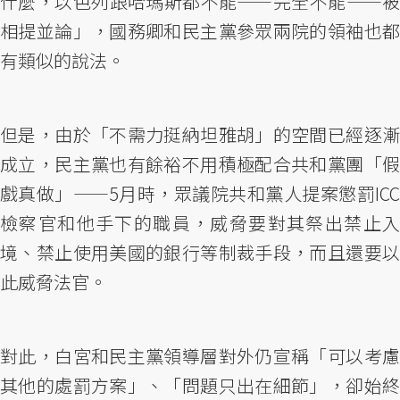
什麼，以色列跟哈瑪斯都不能——完全不能——被
相提並論」，國務卿和民主黨參眾兩院的領袖也都
有類似的說法。
但是，由於「不需力挺納坦雅胡」的空間已經逐漸
成立，民主黨也有餘裕不用積極配合共和黨團「假
戲真做」——5月時，眾議院共和黨人提案懲罰ICC
檢察官和他手下的職員，威脅要對其祭出禁止入
境、禁止使用美國的銀行等制裁手段，而且還要以
此威脅法官。
對此，白宮和民主黨領導層對外仍宣稱「可以考慮
其他的處罰方案」、「問題只出在細節」，卻始終