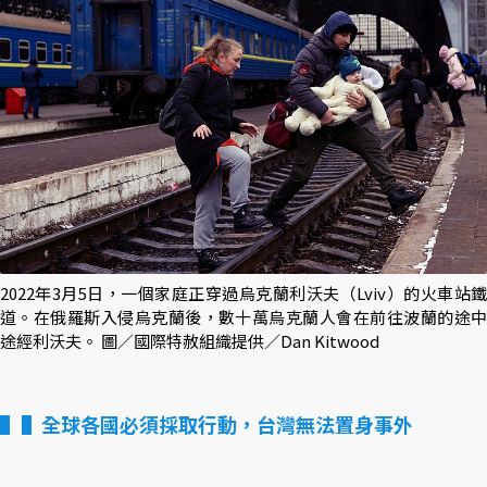
2022年3月5日，一個家庭正穿過烏克蘭利沃夫（Lviv）的火車站鐵
道。在俄羅斯入侵烏克蘭後，數十萬烏克蘭人會在前往波蘭的途中
途經利沃夫。 圖／國際特赦組織提供／Dan Kitwood
▌全球各國必須採取行動，台灣無法置身事外