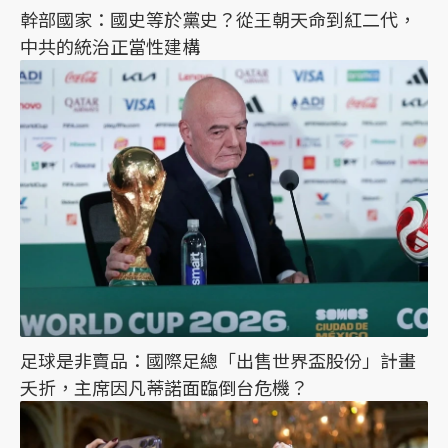
幹部國家：國史等於黨史？從王朝天命到紅二代，
中共的統治正當性建構
足球是非賣品：國際足總「出售世界盃股份」計畫
夭折，主席因凡蒂諾面臨倒台危機？