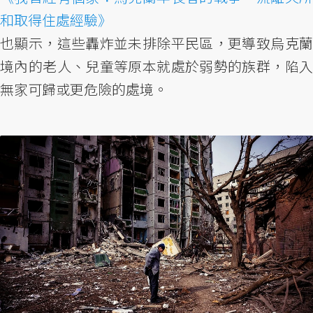
和取得住處經驗》
也顯示，這些轟炸並未排除平民區，更導致烏克蘭
境內的老人、兒童等原本就處於弱勢的族群，陷入
無家可歸或更危險的處境。