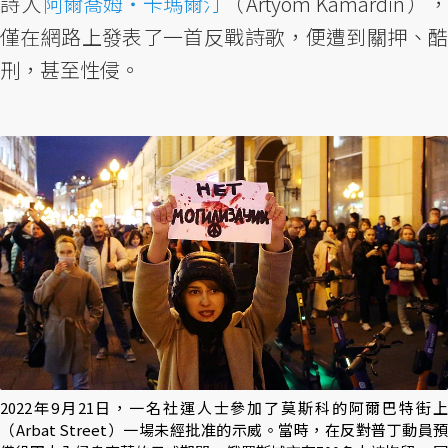
詩人
阿爾喬姆・卡瑪爾汀
（Artyom Kamardin）
僅在網路上發表了一首反戰詩歌，便遭到關押、酷
刑，甚至性侵。
2022年9月21日，一名社運人士參加了莫斯科的阿爾巴特街上
（Arbat Street）一場未經批准的示威。當時，在反對普丁動員預