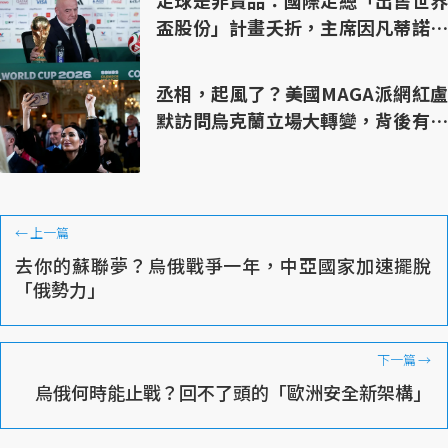
足球是非賣品：國際足總「出售世界
盃股份」計畫夭折，主席因凡蒂諾面
臨倒台危機？
丞相，起風了？美國MAGA派網紅盧
默訪問烏克蘭立場大轉變，背後有哪
些考量
←
上一篇
去你的蘇聯夢？烏俄戰爭一年，中亞國家加速擺脫
「俄勢力」
下一篇
→
烏俄何時能止戰？回不了頭的「歐洲安全新架構」