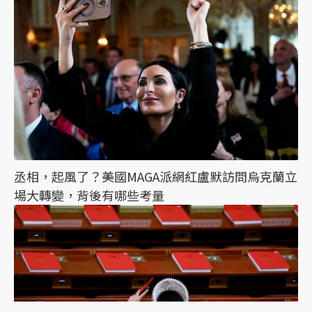
丞相，起風了？美國MAGA派網紅盧默訪問烏克蘭立
場大轉變，背後有哪些考量