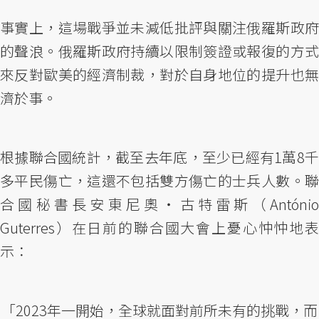
事實上，這場戰爭並未減低批評與關注俄羅斯政府
的聲浪。俄羅斯政府持續以限制簽證或報復的方式
來反對歐美的經濟制裁，對於自身地位的提升也無
濟於事。
根據聯合國統計，截至去年底，至少已經有1萬8千
多平民傷亡，這還不包括雙方傷亡的士兵人數。聯
合國秘書長安東尼奧・古特雷斯（António
Guterres）在日前的聯合國大會上憂心忡忡地表
示：
「2023年一開始，全球就面對前所未有的挑戰，而