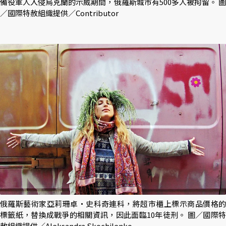
備役軍人入侵烏克蘭的示威期間，俄羅斯城市有500多人被拘留。 圖
／國際特赦組織提供／Contributor
俄羅斯藝術家亞莉珊卓・史科奇連科，將超市櫃上標示商品價格的
標籤紙，替換成戰爭的相關資訊，因此面臨10年徒刑。 圖／國際特
赦組織提供／Aleksandra Skochilenko