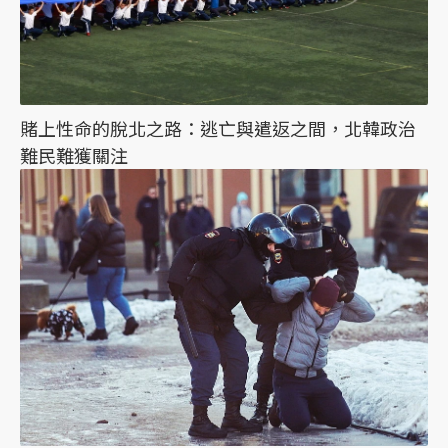
賭上性命的脫北之路：逃亡與遣返之間，北韓政治
難民難獲關注