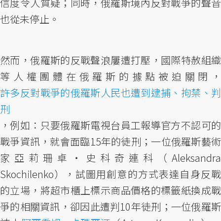
信度令人質疑；同時，俄羅斯境內反對戰爭的聲音
也從未停止。
然而，俄羅斯的反戰聲浪屢遭打壓，國際特赦組織
等人權團體在俄羅斯的據點被迫關閉，
許多反對戰爭的俄羅斯人民也遭到逮捕、拘禁、判
刑
，例如：只要俄羅斯電視台員工報導官方不認可的
戰爭資訊，就會面臨15年的徒刑；一位俄羅斯藝術
家亞莉珊卓・史科奇連科（Aleksandra
Skochilenko），試圖用創意的方式表達自身反戰
的立場，將超市櫃上標示商品價格的標籤紙換成戰
爭的相關資訊，卻因此遭判10年徒刑；一位俄羅斯