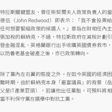
特拉斯關鍵盟友、曾任柴契爾夫人政策負責人的雷
德伍（John Redwood）即表示：「我不會投票給
任何想要緊縮政策的候選人。」意指在財相任內主
張加稅的蘇納克，不過，特拉斯政府在減稅計劃引
發金融混亂、英格蘭銀行出手收購英國債券救市，
以防養老基金破產之後，亦已政策轉向。
除了黨內左右翼的態度之外，在如今英國的經濟困
難時期，由於蘇納克本身「最富議員」的背景（岳
父是IT產業巨頭），若讓他出任黨魁，可預料將相
當不利保守黨在選舉中對抗工黨。