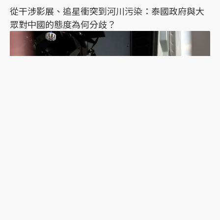
從干涉影展、追星衝突到河川污染：泰國政府與大
眾對中國的態度為何分歧？
獨家專訪／烏克蘭「天空守護者」指揮官：攔截型
無人機如何扭轉烏俄戰況