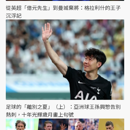
從英超「億元先生」到曼城棄將：格拉利什的王子
沉浮記
足球的「離別之夏」（上）：亞洲球王孫興慜告別
熱刺，十年光輝歲月畫上句號