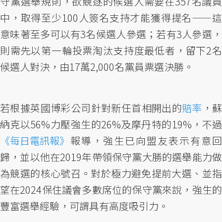
守黨選舉規則，欲競逐的候選人需要在357名議員
中，取得至少100人簽名支持才能獲得提名——這
意味著至多可以有3名候選人參選；若有3人參選，
則需先以第一輪投票淘汰支持度最低者，留下2名
候選人對決，由17萬2,000名黨員票選決勝。
若根據英國博彩公司針對新任首相開出的
賠率
，
納克以56%力壓強生的26%及摩丹特的19%，不過
《每日電訊報》
報導，強生已向盟友表示有意回
歸，並以他在2019年帶領保守黨大勝的選舉能力做
為競選的核心號召。對於極力避免提前大選、並指
望在2024保住議會多數席位的保守黨來說，強生的
豐富選舉經驗，可謂具有高度吸引力。