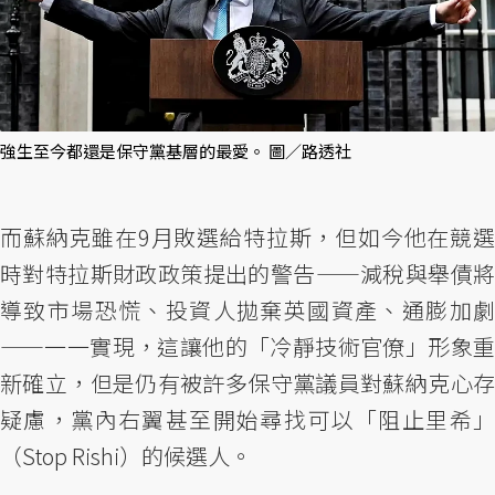
強生至今都還是保守黨基層的最愛。 圖／路透社
而蘇納克雖在9月敗選給特拉斯，但如今他在競選
時對特拉斯財政政策提出的警告——減稅與舉債將
導致市場恐慌、投資人拋棄英國資產、通膨加劇
——一一實現，這讓他的「冷靜技術官僚」形象重
新確立，但是仍有被許多保守黨議員對蘇納克心存
疑慮，黨內右翼甚至開始尋找可以「阻止里希」
（Stop Rishi）的候選人。