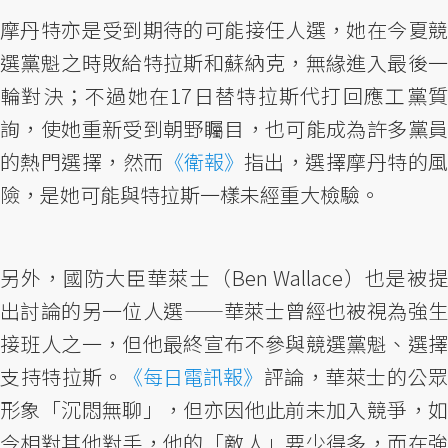
摩丹特亦是受到期待的可能接任人選，她在今夏競
選黨魁之時敗給特拉斯和蘇納克，無緣進入最後一
輪對決；不過她在17日替特拉斯代打回應工黨質
詢，使她重新受到朝野矚目，也可能成為許多黨員
的熱門選擇，然而
《衛報》
指出，選擇摩丹特的
險，是她可能與特拉斯一樣未經重大檢驗。
另外，國防大臣華萊士（Ben Wallace）也是被提
出討論的另一位人選——華萊士曾經也被視為強生
接班人之一，但他最終宣布不參與競選黨魁、選擇
支持特拉斯。
《每日電訊報》
評論，華萊士的公
形象「沉悶無聊」，但亦因他此前未加入競爭，如
今相對其他對手，他的「敵人」要少得多，而在強