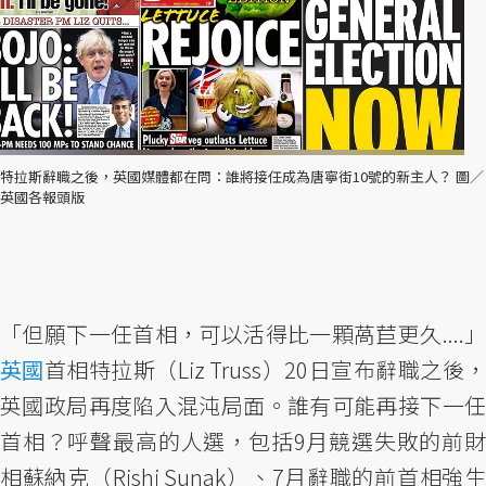
特拉斯辭職之後，英國媒體都在問：誰將接任成為唐寧街10號的新主人？ 圖／
英國各報頭版
「但願下一任首相，可以活得比一顆萵苣更久....」
英國
首相特拉斯（Liz Truss）20日宣布辭職之後，
英國政局再度陷入混沌局面。誰有可能再接下一任
首相？呼聲最高的人選，包括9月競選失敗的前財
相蘇納克（Rishi Sunak）、7月辭職的前首相強生