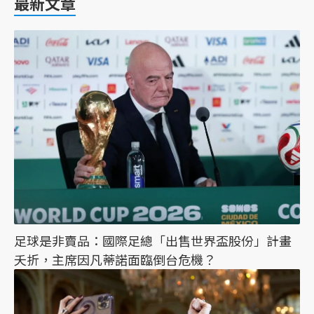
最新文章
足球是非賣品：國際足總「出售世界盃股份」計畫
夭折，主席因凡蒂諾面臨倒台危機？