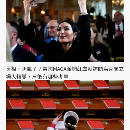
丞相，起風了？美國MAGA派網紅盧默訪問烏克蘭立
場大轉變，背後有哪些考量