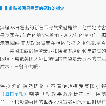
▌此時英國最需要的是政治穩定
無論28日選出的新任保守黨黨魁是誰，他或她將會
是英國在7年內的第5名首相、2022年的第3位，顯
示英國經濟與政治局面在脫歐公投之後混亂至今
——英國正處於經濟衰退和通膨率達到40年最高的
困境，無數英國人每日煩惱的問題是最基本的生活
成本、三餐和供暖。
特拉斯的黯然閃辭，不僅使她遭受英國小報
《每日星報》
嘲笑「執政壽命還比不上一顆萵
苣」，也彰顯英國的世界地位岌岌可危。面對現在