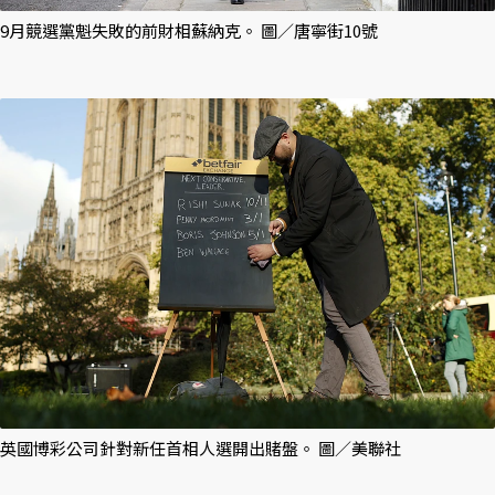
9月競選黨魁失敗的前財相蘇納克。 圖／唐寧街10號
英國博彩公司針對新任首相人選開出賭盤。 圖／美聯社