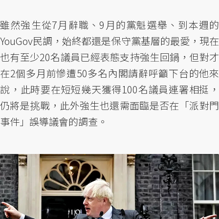
雖然強生從7月辭職、9月的黨魁選舉、到本週的
YouGov民調，始終都還是保守黨基層的最愛，現在
也有至少20名議員已經表態支持強生回鍋，但對才
在2個多月前慘遭50多名內閣請辭呼籲下台的他來
說，此時要在短短幾天獲得100名議員連署相挺，
仍將是挑戰，此外強生也還需面臨是否在「派對門
事件」誤導議會的調查。