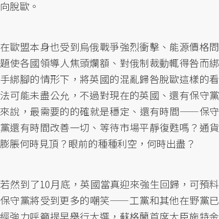
向脫歐。
在歐盟本身也受到烏俄戰爭強烈衝擊、能源價格問
題使各國領導人焦頭爛額、對俄制裁動輒得咎而綁
手綁腳的情形下，將英國的混亂歸咎脫歐這樣的看
法可能未盡公允，不過對現在的英國、還有保守黨
來說，最需要的的確就是穩定、還有時間——保守
黨還有時間改善一切、等待市場平靜復甦嗎？通貨
膨脹何時見頂？眼前的種種利空，何時出盡？
若然到了10月底，英國當真迎來強生回歸，可預料
保守黨將受到更多的嘲笑——工黨和其他在野黨已
經強力呼籲提早舉行大選，蘇格蘭首席大臣施特金