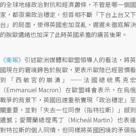
的全球地緣政治對抗和經濟蕭條，不管是哪一個國
家，都亟需政治穩定，但首相不斷「下台上台又下
台」的局面，使得英國愈加混亂，遲遲未徹底解決
的脫歐遺緒也加深了此時英國承擔的痛苦後果。
《衛報》
引述歐洲媒體和歐盟領導人的看法，將英
國現在的窘境歸咎於脫歐，更表示歐陸已經習慣看
到「西敏宮的崩潰」——法國總統馬克宏
（Emmanuel Macron）在歐盟峰會表示，在烏俄
戰爭的背景下，英國迅速重新實現「政治穩定」至
關重要，並對「失去一位同僚（指特拉斯）」感到
遺憾；愛爾蘭總理馬丁（Micheál Martin）也表達
對特拉斯的個人同情，但同樣將英國困境的矛頭指