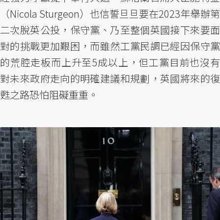
（Nicola Sturgeon）也信誓旦旦要在2023年舉辦第
二次脫英公投，保守黨、乃至整個英國接下來要面
對的挑戰更加艱困，而雖然工黨民調已經因保守黨
的荒腔走板而上升至5成以上，但工黨目前也沒有
對未來政府走向的明確建議和規劃，英國將來的復
甦之路恐怕阻礙重重。