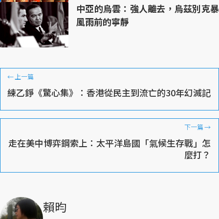
中亞的烏雲：強人離去，烏茲別克暴
風雨前的寧靜
←
上一篇
練乙錚《驚心集》：香港從民主到流亡的30年幻滅記
下一篇
→
走在美中博弈鋼索上：太平洋島國「氣候生存戰」怎
麼打？
賴昀