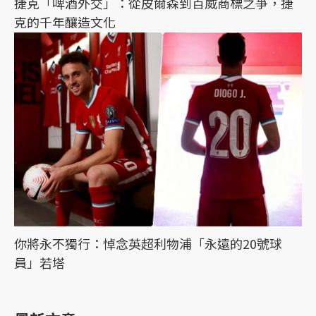
捷克「啤酒外交」：從皮爾森到百威商標之爭，捷
克的千年釀造文化
你將永不獨行：悼念英超利物浦「永遠的20號球
員」若塔