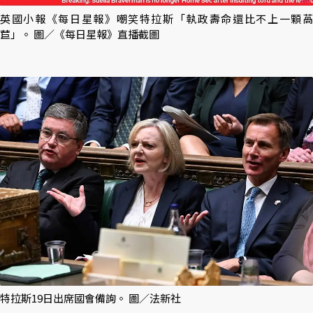
英國小報《每日星報》嘲笑特拉斯「執政壽命還比不上一顆萵
苣」。 圖／《每日星報》直播截圖
特拉斯19日出席國會備詢。 圖／法新社