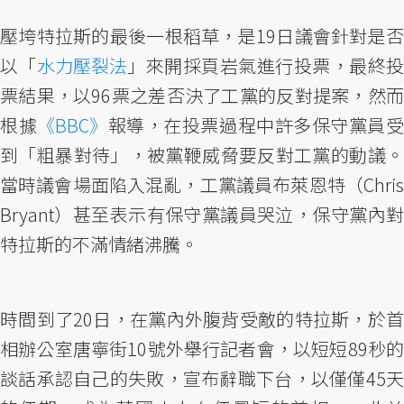
壓垮特拉斯的最後一根稻草，是19日議會針對是否
以「
水力壓裂法
」來開採頁岩氣進行投票，最終
票結果，以96票之差否決了工黨的反對提案，然而
根據
《BBC》
報導，在投票過程中許多保守黨員
到「粗暴對待」，被黨鞭威脅要反對工黨的動議。
當時議會場面陷入混亂，工黨議員布萊恩特（Chris
Bryant）甚至表示有保守黨議員哭泣，保守黨內對
特拉斯的不滿情緒沸騰。
時間到了20日，在黨內外腹背受敵的特拉斯，於首
相辦公室唐寧街10號外舉行記者會，以短短89秒的
談話承認自己的失敗，宣布辭職下台，以僅僅45天