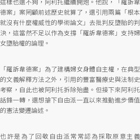
這樣也還不夠，阿利托繼續開炮。他說，「羅訴韋
德案」案罔顧前述歷史就算了，還引用兩篇「根本
就沒有什麼權威性的學術論文」去批判反墮胎的判
決，這當然不足以作為支撐「羅訴韋德案」支持婦
女墮胎權的論理。
「羅訴韋德案」為了建構婦女身體自主權，在典型
的文義解釋方法之外，引用的豐富醫療史與法制史
考察，自此也被阿利托拆除殆盡。但接下來阿利托
話鋒一轉，還想搶下自由派一直以來推動進步價值
的憲法變遷論述。
也許是為了回敬自由派常常認為採取原意主義