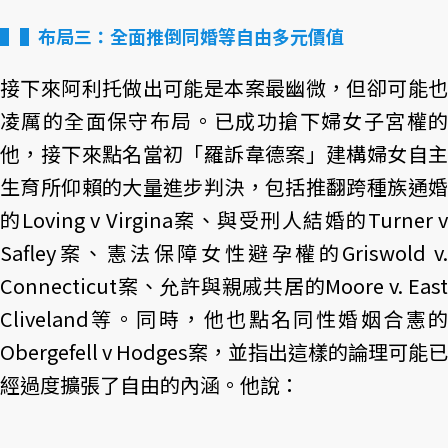
▌布局三：全面推倒同婚等自由多元價值
接下來阿利托做出可能是本案最幽微，但卻可能也
凌厲的全面保守布局。已成功搶下婦女子宮權的
他，接下來點名當初「羅訴韋德案」建構婦女自主
生育所仰賴的大量進步判決，包括推翻跨種族通婚
的Loving v Virgina案、與受刑人結婚的Turner v
Safley案、憲法保障女性避孕權的Griswold v.
Connecticut案、允許與親戚共居的Moore v. East
Cliveland等。同時，他也點名同性婚姻合憲的
Obergefell v Hodges案，並指出這樣的論理可能已
經過度擴張了自由的內涵。他說：