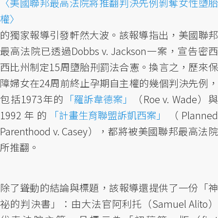
〈美國聯邦最高法院將推翻判決先例剝奪女性墮胎
權〉
的獨家報導引發軒然大波。該報導指出，美國聯邦
最高法院已透過Dobbs v. Jackson一案，宣告密西
西比州制定15周墮胎刑罰法合憲。換言之，歷來保
障婦女在24周前終止孕期自主權的幾個判決先例，
包括1973年的
「羅訴韋德案」
（Roe v. Wade）
1992年的
「計畫生育聯盟訴凱西案」
（Planne
Parenthood v. Casey），都將被美國聯邦最高法院
所推翻。
除了聳動的結論與標題，該報導還提供了一份「神
祕的判決書」：由大法官阿利托（Samuel Alito）