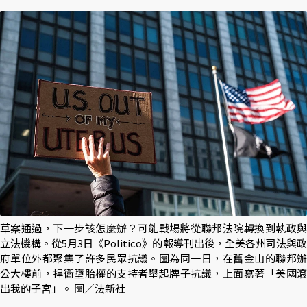
草案通過，下一步該怎麼辦？可能戰場將從聯邦法院轉換到執政與
立法機構。從5月3日《Politico》的報導刊出後，全美各州司法與政
府單位外都聚集了許多民眾抗議。圖為同一日，在舊金山的聯邦辦
公大樓前，捍衛墮胎權的支持者舉起牌子抗議，上面寫著「美國滾
出我的子宮」。 圖／法新社