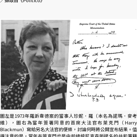
／擷取自《Politico》
圖左是1973年羅訴韋德案的當事人珍妮．羅（本名為諾瑪．麥考
維），圖右為當年簽署同意的首席大法官布萊克門（Harry
Blackmun）寫給另名大法官的便條，討論何時將公開宣布結果。值
得注意的是，當年布萊克門也是由前總統尼克森所提名的共和黨籍