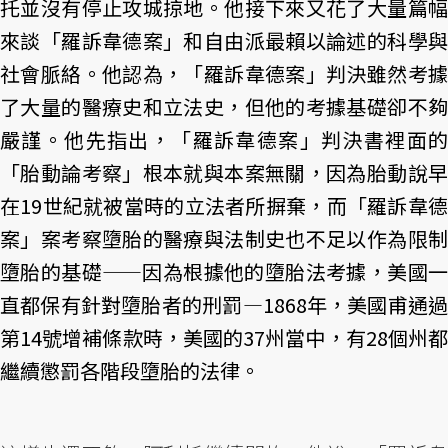
托並沒有停止攻城掠地。他接下來又花了大量篇幅
來談「羅訴韋德案」和自由派最賴以論述的科學與
社會脈絡。他認為，「羅訴韋德案」判決雖然考據
了大量的醫療史和立法史，但他的考據基礎卻不夠
嚴謹。他先指出，「羅訴韋德案」判決書裡面的
「胎動論考察」根本就與本案無關，因為胎動說早
在19世紀就被當時的立法者所摒棄，而「羅訴韋德
案」案考察墮胎的醫療與法制史也不足以作為限制
墮胎的基礎——因為根據他的墮胎法考據，美國一
直都保有針對墮胎者的刑罰—1868年，美國甫通過
第14號增補條款時，美國的37州當中，有28個州都
繼續懲罰各階段墮胎的法律。