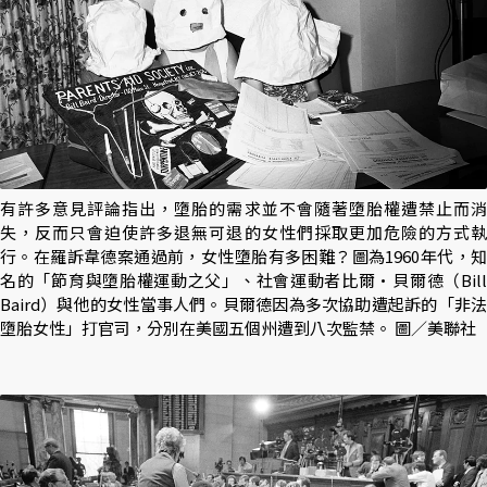
有許多意見評論指出，墮胎的需求並不會隨著墮胎權遭禁止而消
失，反而只會迫使許多退無可退的女性們採取更加危險的方式執
行。在羅訴韋德案通過前，女性墮胎有多困難？圖為1960年代，知
名的「節育與墮胎權運動之父」、社會運動者比爾·貝爾德（Bill
Baird）與他的女性當事人們。貝爾德因為多次協助遭起訴的「非法
墮胎女性」打官司，分別在美國五個州遭到八次監禁。 圖／美聯社