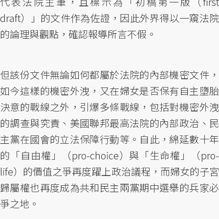
代表法院主筆，且標示為「初稿第一版（first
draft）」的文件作為佐證，因此外界得以一窺法院
的論理與觀點，確認報導所言不假。
但該份文件無論如何都屬於法院的內部機密文件，
如今這樣的機密外洩，又在婦女是否保有自主墮胎
決意的戰線之外，引爆多條戰線，包括對機密外洩
的調查與究責、美國聯邦最高法院的內部政治、民
主黨在國會的立法保障行動等。自此，綿延數十年
的「自由權」（pro-choice）與「生命權」（pro-
life）的價值之爭再度躍上政治議程，而婦女的子宮
歸屬權也再度成為共和民主兩黨期中選舉的兵家必
爭之地。