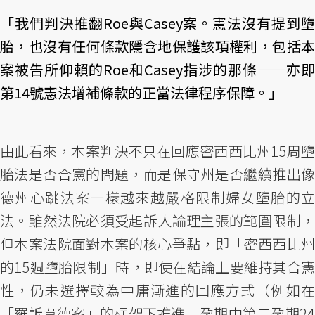
「我們判決推翻Roe與Casey案。憲法沒有提到墮
胎，也沒有任何條款隱含地保護該項權利，包括本
案被告所仰賴的Roe和Casey指涉的那條——亦即
第14號憲法增補條款的正當法律程序保障。」
由此看來，本案判決不只在回應密西西比州15周墮
胎法是否合憲的問題，而是保守州是否繼續推出像
德州心跳法案一樣越來越嚴格限制婦女墮胎的立
法。雖然法院必須受起訴人論理主張的範圍限制，
但本案法院面對本案的核心爭點，即「密西西比州
的15週墮胎限制」時，即使在結論上要維持其合憲
性，仍未選擇較為中庸漸進的回應方式（例如在
「羅訴韋德案」的框架下推進三孕期中第二孕期24