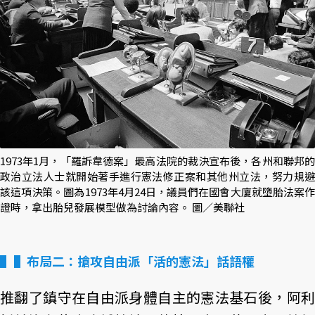
1973年1月，「羅訴韋德案」最高法院的裁決宣布後，各州和聯邦的
政治立法人士就開始著手進行憲法修正案和其他州立法，努力規避
該這項決策。圖為1973年4月24日，議員們在國會大廈就墮胎法案作
證時，拿出胎兒發展模型做為討論內容。 圖／美聯社
▌布局二：搶攻自由派「活的憲法」話語權
推翻了鎮守在自由派身體自主的憲法基石後，阿利