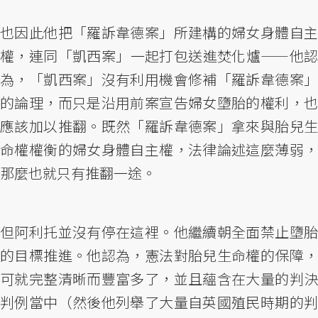
也因此他把「羅訴韋德案」所建構的婦女身體自主
權，連同「凱西案」一起打包送進焚化爐——他認
為，「凱西案」沒有利用機會修補「羅訴韋德案」
的論理，而只是沿用前案宣告婦女墮胎的權利，也
應該加以推翻。既然「羅訴韋德案」拿來與胎兒生
命權權衡的婦女身體自主權，法律論述這麼薄弱，
那麼也就只有推翻一途。
但阿利托並沒有停在這裡。他繼續朝全面禁止墮胎
的目標推進。他認為，憲法對胎兒生命權的保障，
可就完整清晰而豐富多了，並且蘊含在大量的判決
判例當中（然後他列舉了大量自英國殖民時期的判