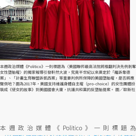
本週政治媒體《Politico》一則標題為〈美國聯邦最高法院將推翻判決先例剝奪
女性墮胎權〉的獨家報導引發軒然大波，究竟半世紀以來奠定於「羅訴韋德
案」、「計畫生育聯盟訴凱西案」等重要判例所保障的美國墮胎權，是否將應
聲倒地？圖為2017年，美國支持維護身體自主權（pro-choice）的女性團體扮
裝成《使女的故事》到美國國會大廈，抗議共和黨的反墮胎提案。 圖／歐新社
本週政治媒體《Politico》一則標題為