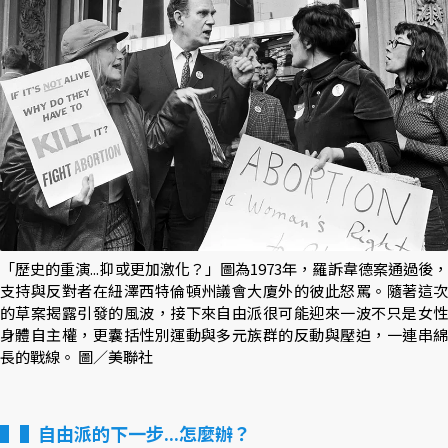
「歷史的重演...抑或更加激化？」圖為1973年，羅訴韋德案通過後，
支持與反對者在紐澤西特倫頓州議會大廈外的彼此怒罵。隨著這次
的草案揭露引發的風波，接下來自由派很可能迎來一波不只是女性
身體自主權，更囊括性別運動與多元族群的反動與壓迫，一連串綿
長的戰線。 圖／美聯社
▌自由派的下一步...怎麼辦？