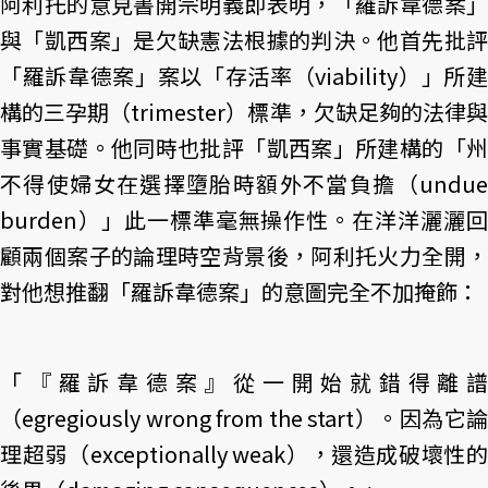
阿利托的意見書開宗明義即表明，「羅訴韋德案」
與「凱西案」是欠缺憲法根據的判決。他首先批評
「羅訴韋德案」案以「存活率（viability）」所建
構的三孕期（trimester）標準，欠缺足夠的法律與
事實基礎。他同時也批評「凱西案」所建構的「州
不得使婦女在選擇墮胎時額外不當負擔（undue
burden）」此一標準毫無操作性。在洋洋灑灑回
顧兩個案子的論理時空背景後，阿利托火力全開，
對他想推翻「羅訴韋德案」的意圖完全不加掩飾：
「『羅訴韋德案』從一開始就錯得離譜
（egregiously wrong from the start）。因為它論
理超弱（exceptionally weak），還造成破壞性的