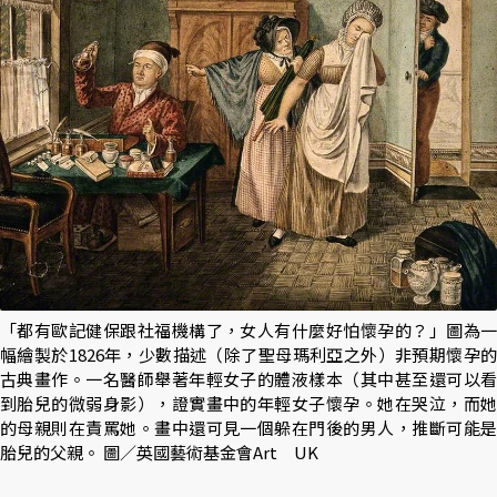
「都有歐記健保跟社福機構了，女人有什麼好怕懷孕的？」圖為一
幅繪製於1826年，少數描述（除了聖母瑪利亞之外）非預期懷孕的
古典畫作。一名醫師舉著年輕女子的體液樣本（其中甚至還可以看
到胎兒的微弱身影），證實畫中的年輕女子懷孕。她在哭泣，而她
的母親則在責罵她。畫中還可見一個躲在門後的男人，推斷可能是
胎兒的父親。 圖／英國藝術基金會Art UK