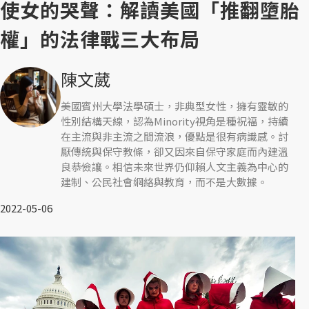
使女的哭聲：解讀美國「推翻墮胎
權」的法律戰三大布局
陳文葳
美國賓州大學法學碩士，非典型女性，擁有靈敏的
性別結構天線，認為Minority視角是種祝福，持續
在主流與非主流之間流浪，優點是很有病識感。討
厭傳統與保守教條，卻又因來自保守家庭而內建溫
良恭儉讓。相信未來世界仍仰賴人文主義為中心的
建制、公民社會網絡與教育，而不是大數據。
2022-05-06