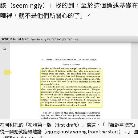
該（seemingly）」找的到，至於這個論述基礎在
哪裡，就不是他們所關心的了」。
在阿利托的「初稿第一版（first draft）」寫道，「『羅訴韋德案』
從一開始就錯得離譜（egregiously wrong from the start）。」 圖