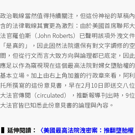
政治戰線當然值得持續關注，但這份神祕的草稿內
含的法律戰線其實更為激烈：由於美國首席聯邦大
法官羅伯斯（John Roberts）已聲明該項外洩文件
「是真的」，因此固然法院還保有對文字調修的空
間，但從行文而言大致方向與論理都已底定，因此
應足以作為窺視現在這個最高法院對婦女墮胎權的
基本立場。加上由右上角加蓋的行政章來看，阿利
托所撰寫的這份意見書，早在2月10日即送交八位
大法官傳閱（circulated），推斷報導刊出時，9位
大法官皆已知悉此份意見書的論理與內容。
▌延伸閱讀：
〈美國最高法院洩密案：推翻墮胎權