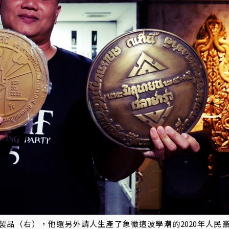
匾複製品（右），他還另外請人生產了象徵這波學潮的2020年人民