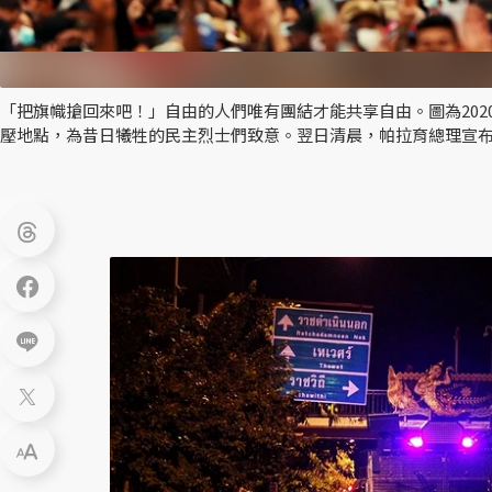
「把旗幟搶回來吧！」自由的人們唯有團結才能共享自由。圖為2020
壓地點，為昔日犧牲的民主烈士們致意。翌日清晨，帕拉育總理宣布