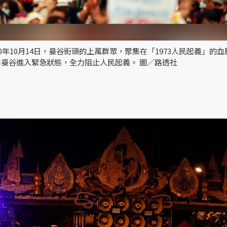
年10月14日，曼谷街頭的上萬群眾，聚集在「1973人民起義」的血
曼谷進入緊急狀態，全力阻止人民起義。 圖／路透社