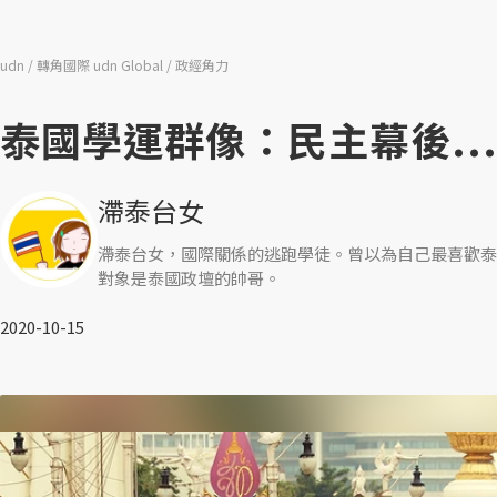
udn
轉角國際 udn Global
政經角力
泰國學運群像：民主幕後..
滯泰台女
滯泰台女，國際關係的逃跑學徒。曾以為自己最喜歡泰
對象是泰國政壇的帥哥。
2020-10-15