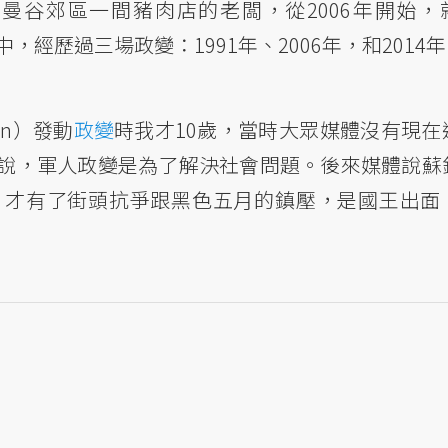
gkurn，是曼谷郊區一間豬肉店的老闆，從2006年開始
，經歷過三場政變：1991年、2006年，和2014
yoon）發動
政變
時我才10歲，當時大眾媒體沒有現在
說，軍人政變是為了解決社會問題。後來媒體說蘇
ng）在鬥，才有了街頭抗爭跟黑色五月的鎮壓，是國王出面