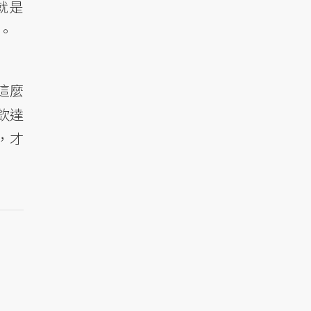
，就是
年。
這麼
欽達
，才