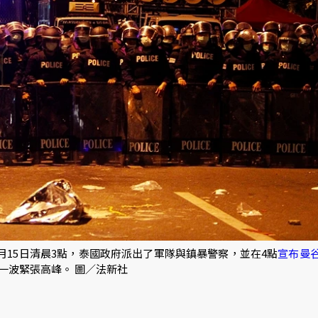
0月15日清晨3點，泰國政府派出了軍隊與鎮暴警察，並在4點
宣布曼
一波緊張高峰。 圖／法新社