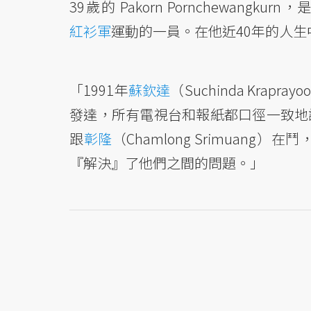
39歲的 Pakorn Pornchewan
紅衫軍
運動的一員。在他近40年的人生中
「1991年
蘇欽達
（Suchinda Krapra
發達，所有電視台和報紙都口徑一致地
跟
彰隆
（Chamlong Srimua
『解決』了他們之間的問題。」