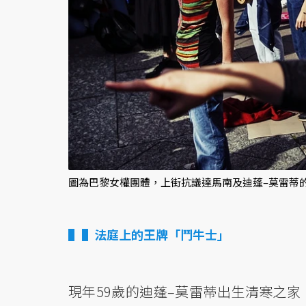
圖為巴黎女權團體，上街抗議達馬南及迪蓬–莫雷蒂的
▌法庭上的王牌「鬥牛士」
現年59歲的迪蓬–莫雷蒂出生清寒之