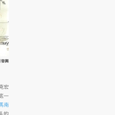
引發輿
克宏
底一
馬南
長的