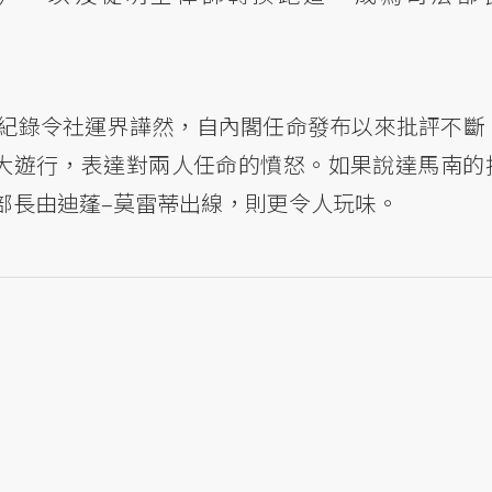
紀錄令社運界譁然，自內閣任命發布以來批評不斷
的大遊行，表達對兩人任命的憤怒。如果說達馬南的
部長由迪蓬–莫雷蒂出線，則更令人玩味。