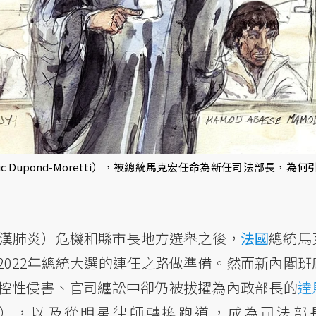
 Dupond-Moretti），被總統馬克宏任命為新任司法部長，為何
，武漢肺炎）危機和縣市長地方選舉之後，
法國
總統馬
022年總統大選的連任之路做準備。然而新內閣班
控性侵害、官司纏訟中卻仍被拔擢為內政部長的
達
為預算部長），以及從明星律師轉換跑道，成為司法部