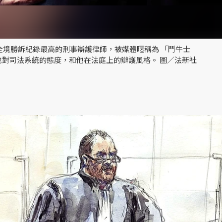
國全境勝訴紀錄最高的刑事辯護律師，被媒體暱稱為 「鬥牛士
型、他對司法系統的態度，和他在法庭上的辯護風格。 圖／法新社