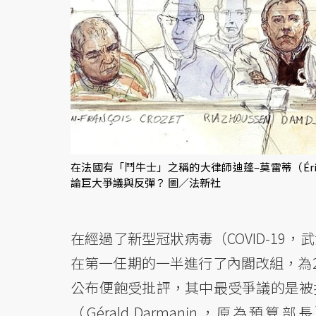
在法國有「鬥牛士」之稱的大律師迪蓬–莫雷蒂（Éric
論巨大爭議與反彈？ 圖／法新社
在經過了新型冠狀病毒（COVID-19
在第一任期的一半進行了內閣改組，為2
公布便飽受批評，其中最受爭議的是被
（Gérald Darmanin，原