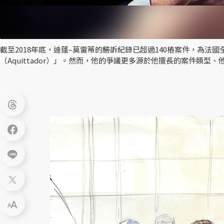
截至2018年底，迪蓬–莫雷蒂的勝訴紀錄已超過140樁案件，為法
（Aquittador）」。然而，他的爭議更多源於他擅長的案件類