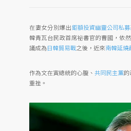
在妻女分別爆出
鉅額投資幽靈公司私募
韓青瓦台民政首席祕書官的曹國，依然
議成為
日韓貿易戰
之後，近來
南韓延燒
作為文在寅總統的心腹、
共同民主黨
的
重挫。