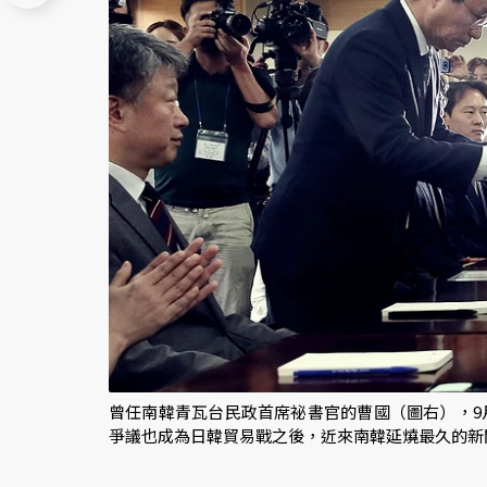
曾任南韓青瓦台民政首席祕書官的曹國（圖右），9
爭議也成為日韓貿易戰之後，近來南韓延燒最久的新