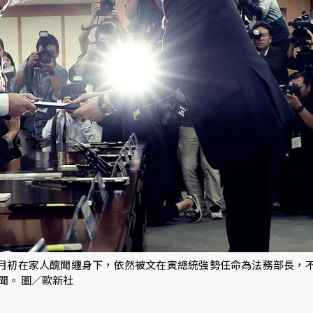
月初在家人醜聞纏身下，依然被文在寅總統強勢任命為法務部長，
聞。 圖／歐新社