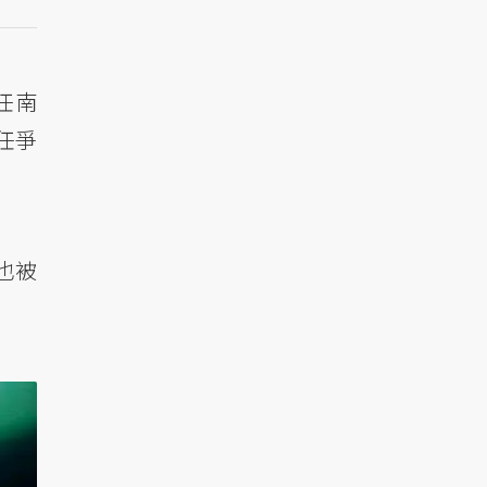
任南
任爭
也被