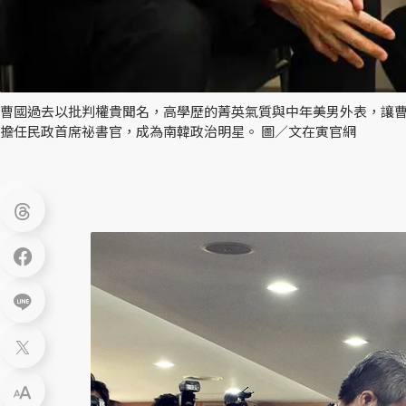
曹國過去以批判權貴聞名，高學歷的菁英氣質與中年美男外表，讓
擔任民政首席祕書官，成為南韓政治明星。 圖／文在寅官網