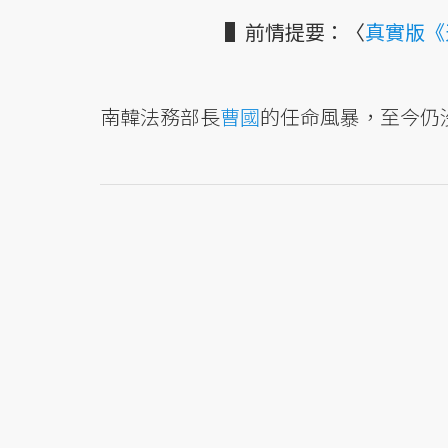
▌前情提要：〈
真實版《
南韓法務部長
曹國
的任命風暴，至今仍