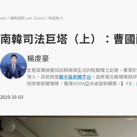
udn
轉角國際 udn Global
政經角力
南韓司法巨塔（上）：曹國醜
楊虔豪
定居首爾過著採訪與寫稿生活的駐韓獨立記者。畢業於
灣人。目前經營
韓半島新聞平台
，並將南北韓報導與評
院慘案新聞報導，獲得SOPA亞洲卓越新聞獎。▎FB：
2019-10-03