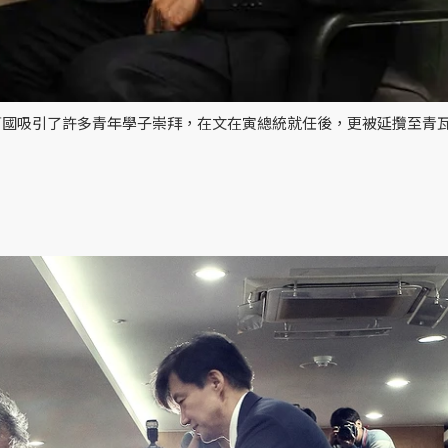
曹國吸引了許多青年學子崇拜，在文在寅總統就任後，更被延攬至青