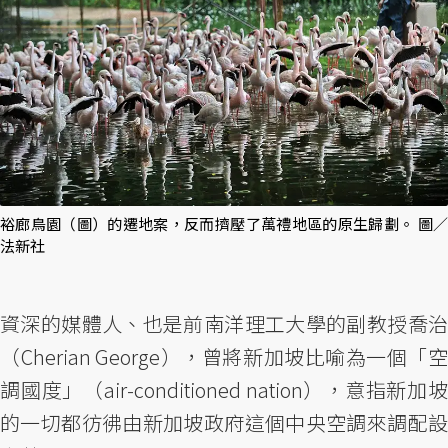
裕廊鳥園（圖）的遷地案，反而擠壓了萬禮地區的原生歸劃。 圖／
法新社
資深的媒體人、也是前南洋理工大學的副教授喬治
（Cherian George），曾將新加坡比喻為一個「空
調國度」（air-conditioned nation），意指新加坡
的一切都彷彿由新加坡政府這個中央空調來調配設