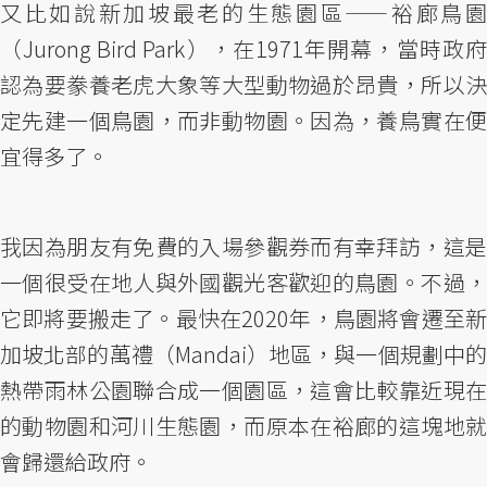
又比如說新加坡最老的生態園區——裕廊鳥園
（Jurong Bird Park），在1971年開幕，當時政府
認為要豢養老虎大象等大型動物過於昂貴，所以決
定先建一個鳥園，而非動物園。因為，養鳥實在便
宜得多了。
我因為朋友有免費的入場參觀券而有幸拜訪，這是
一個很受在地人與外國觀光客歡迎的鳥園。不過，
它即將要搬走了。最快在2020年，鳥園將會遷至新
加坡北部的萬禮（Mandai）地區，與一個規劃中的
熱帶雨林公園聯合成一個園區，這會比較靠近現在
的動物園和河川生態園，而原本在裕廊的這塊地就
會歸還給政府。