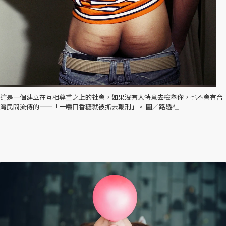
這是一個建立在互相尊重之上的社會，如果沒有人特意去檢舉你，也不會有台
灣民間流傳的——「一嚼口香糖就被抓去鞭刑」。 圖／路透社