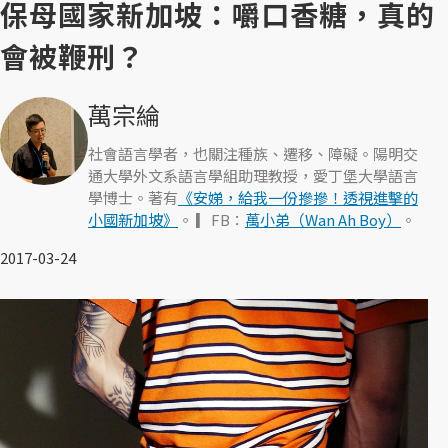
保母國家新加坡：嚼口香糖，真的
會被鞭刑？
萬宗綸
社會語言學者，也關注種族、遷移、障礙。陽明交
通大學外文系語言學組助理教授，愛丁堡大學語言
學博士。著有
《安娣，給我一份摻摻！透視進擊的
小國新加坡》
。 ▎FB：
萬小弟（Wan Ah Boy）
。
2017-03-24