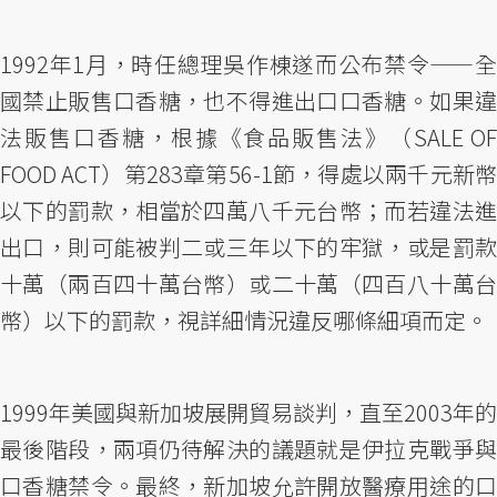
1992年1月，時任總理吳作棟遂而公布禁令——全
國禁止販售口香糖，也不得進出口口香糖。如果違
法販售口香糖，根據《食品販售法》（SALE OF
FOOD ACT）第283章第56-1節，得處以兩千元新幣
以下的罰款，相當於四萬八千元台幣；而若違法進
出口，則可能被判二或三年以下的牢獄，或是罰款
十萬（兩百四十萬台幣）或二十萬（四百八十萬台
幣）以下的罰款，視詳細情況違反哪條細項而定。
1999年美國與新加坡展開貿易談判，直至2003年的
最後階段，兩項仍待解決的議題就是伊拉克戰爭與
口香糖禁令。最終，新加坡允許開放醫療用途的口