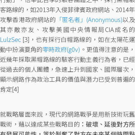
客路線的，如2013年入侵菲律賓政府網站、2014年
攻擊香港政府網站的
「匿名者」(Anonymous)
以
其亦敵亦友、攻擊美國中央情報局CIA成名的
LulzSec
[3]，也有採行白帽路線的，如在太陽花運
動中扮演要角的
零時政府(g0v)
。更值得注意的是，
近幾年採取黑帽路線的駭客行動主義行為者，已經
從過去的個人團體，急速上升到國家、國際層次，
顯示網路作為政治工具的價值與潛力已受到普遍的
肯定[4]
就戰略層面來說，現代的網路戰爭是用新技術玩舊
戰術，藉以達成某些戰略目的
：破壞、延後對方
有發展可能性，等於剝奪了對方在未來某個時間點