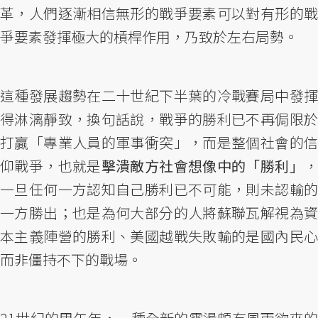
革，人們逐漸相信無形的戰爭要素可以對有形的戰
爭要素發揮極大的槓桿作用，乃致於左右局勢。
這種發展趨勢在二十世紀下半葉的冷戰賽局中發揮
得淋漓靜致，換句話說，戰爭的勝利已不再侷限於
打贏「專業人員的軍事衝突」，而是整個社會的信
仰戰爭，也就是
擊潰敵方社會想像中的「勝利」
一旦任何一方認知自己勝利已不可能，則未認輸的
一方勝出；也是為何大部分的人將蘇聯瓦解視為資
本主義陣營的勝利、美國越戰失敗輸的是國內民心
而非僵持不下的戰場。