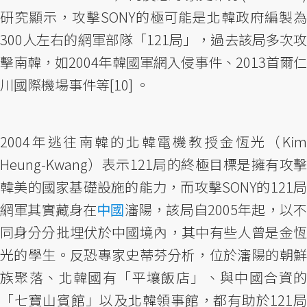
研究顯示，攻擊SONY的極可能是北韓政府編製為
300人左右的網軍部隊「121局」，過去該局多次攻
擊南韓，如2004年韓國軍網入侵事件、2013首爾仁
川國際機場事件等[10] 。
2004年逃往南韓的北韓電機教授金恆光（Kim
Heung-Kwang）表示121局的終極目標是擁有攻擊
韓美的國家基礎設施的能力，而攻擊SONY的121局
網軍其實藏身在
中國
瀋陽，該局自2005年起，以
同身分分批埋伏於中國境內，其中有些人曾是金恆
光的學生。反恐專家史蒂芬分析，位於瀋陽的朝鮮
族聚落、北韓國有「平壤飯店」、與中國合資的
「七寶山賓館」以及北韓領事館，都有助於121局