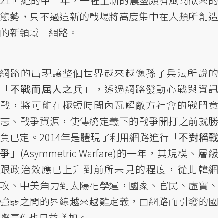
21世紀的甲午年，一種全新的震盪頗有風雨欲來的
態勢，只不過這新的戰場將高度集中在人類所創造
的新領域—網路。
網路的出現讓整個世界越來越像孫子兵法所說的
「
不戰而屈人之兵
」，透過網路發動心戰與資
戰，將可能在極短時間內瓦解敵方社會的戰鬥意
志、戰爭資源，使傳統定義下的戰爭開打之前就勝
負已定。2014年是體現了利用網路進行「
不對稱
爭
」(Asymmetric Warfare)的一年，其規模、層
跟政治效應已上升到前所未見的程度，從北韓網
攻、中美角力到太陽花學運，國家、官民、虛實、
強弱之間的界線越來越難定義，由網路而引發的國
際事件也日益增加。