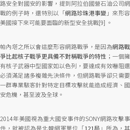
路安全對國安的影響，提到阿拉伯國營石油公司網
戰的例子時，還特別以「
網路珍珠港事變
」來形
美國接下來可能要面臨的新型安全挑戰[9] 。
帕內塔之所以會這麼形容網路戰爭，是因為
網路
爭比起核子戰爭更具備不對稱戰爭的特性
；一個
有核子武器中型國家如以色列，要達成有效嚇阻還
必須滿足諸多複雜先決條件，但網路戰爭卻只需要
一群專業駭客針對特定目標攻擊就能造成經濟、國
安危機，甚至波及全球。
2014年美國視為重大國安事件的SONY網路攻擊事
件，就被認為是北韓網軍單位「
121局
」所為，其