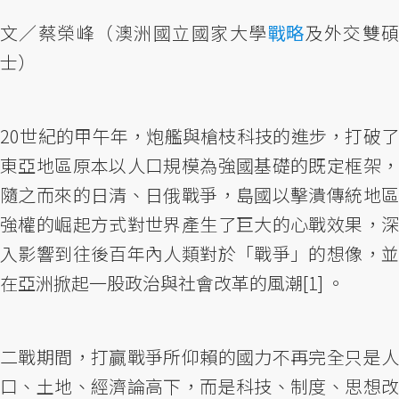
文／蔡榮峰（澳洲國立國家大學
戰略
及外交雙
士）
20世紀的甲午年，炮艦與槍枝科技的進步，打破了
東亞地區原本以人口規模為強國基礎的既定框架，
隨之而來的日清、日俄戰爭，島國以擊潰傳統地區
強權的崛起方式對世界產生了巨大的心戰效果，深
入影響到往後百年內人類對於「戰爭」的想像，並
在亞洲掀起一股政治與社會改革的風潮[1] 。
二戰期間，打贏戰爭所仰賴的國力不再完全只是人
口、土地、經濟論高下，而是科技、制度、思想改