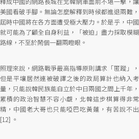
釋成中國的網路長城在北韓網軍面前不堪一擊，讓
美國看破手腳。無論怎麼解釋到時候都進退兩難，
屆時中國將在各方面遭受極大壓力。於是乎，中國
就可能為了顧全自身利益，「被迫」盡力採取模糊
路線，不至於鬧個一翻兩瞪眼。
照理來說，網路戰爭最高指導原則講求「匿蹤」，
但是平壤居然連被破譯之後的政局算計也納入考
量，只能說韓民族能自立於中日兩國之間上千年，
累積的政治智慧不容小覷，北韓這步棋算得非常
精，中國老大哥也只能啞巴吃黃蓮，有苦說不出
[12] 。