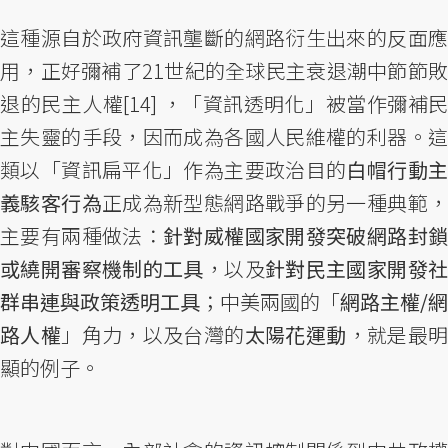
這種源自於政府資訊壟斷的網路衍生出來的反面應
用，正好彌補了21世紀的全球民主衰退潮中節節敗
退的民主人權[14] ，「資訊透明化」被當作彌補民
主失靈的手段，因而成為各國人民維權的利器。這
類以「資訊扁平化」作為主要政治目的
白帽行動
義駭客行為
正成為新型態網路戰爭的另一種典範
主要有兩種做法：
針對威權國家開發突破網路封
或繞開審察機制的工具
，以及
針對民主國家開發
群串連與政策透明工具
；中美兩國的「
網路主權/網
路人權
」角力，以及台灣的
太陽花運動
，就是最
顯的例子。