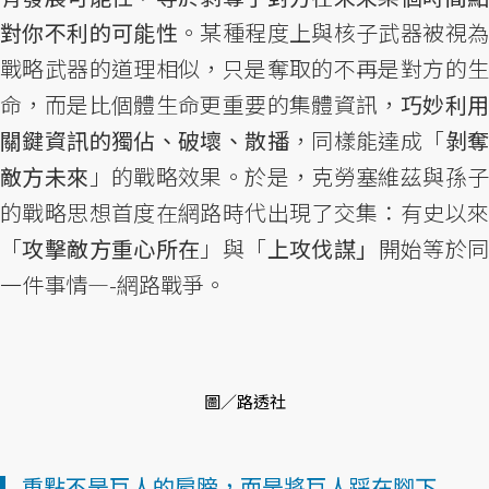
對你不利的可能性
。某種程度上與核子武器被視
戰略武器的道理相似，只是奪取的不再是對方的生
命，而是比個體生命更重要的集體資訊，
巧妙利
關鍵資訊的獨佔、破壞、散播
，同樣能達成「
剝
敵方未來
」的戰略效果。於是，克勞塞維茲與孫
的戰略思想首度在網路時代出現了交集：有史以來
「
攻擊敵方重心所在
」與「
上攻伐謀」
開始等於
一件事情—-網路戰爭。
圖／路透社
▎重點不是巨人的肩膀，而是將巨人踩在腳下