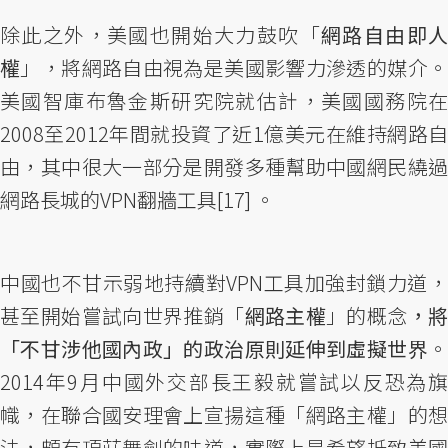
除此之外，美國也開始大力鼓吹「
網路自由即
權
」，將網路自由視為是美國影響力滲透的媒介
美國智庫布魯金斯研究院就估計，美國國務院在
2008至2012年間就投資了近1億美元在維持網路自
由，其中很大一部分是開發多種幫助中國網民繞過
網路長城的VPN翻牆工具[17] 。
中國也不甘示弱地持續對VPN工具加強封鎖力道，
甚至開始嘗試向世界推銷「
網路主權
」的概念
，
「不甘涉他國內政」的政治原則延伸到虛擬世界
。
2014年9月中國外交部長王毅就嘗試以反恐為旗
幟，在聯合國安理會上宣揚這種「網路主權」的想
法，頗有項莊舞劍的味道，實際上是希望抵致美國