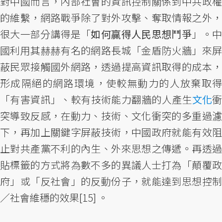
對中國而言，內部社會的資訊控制關係到中共政權
的維繫，網路戰爭除了對外攻擊、奪取情報之外，
很大一部分講得是「
如何贏得人民思想鬥爭
」。
國利用其赫赫有名的網路長城「金盾防火牆」來屏
蔽民眾接觸國外網路，透過提高資訊取得的成本，
形成隔絕的網路環境，使較無動力的人放棄取得
「有害資訊」、較有技術能力翻牆的人產生
文化
突導致反感，在動力、技術、文化衝突的多重過濾
下，再加上關鍵字屏蔽技術，中國政府就能有效阻
止對共產黨不利的內生、外來思想之傳遞。再透過
貼標籤的方式將為數不多的異議人士打為「顛覆政
府」或「反社會」的反動份子，就能達到思想控制
／社會維穩的效果[15] 。