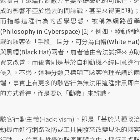
還隱含了遠端控制敵方重要基礎設施的可能性，造
成的影響不亞於過去的間諜戰，甚至來得更即時；
而指導這種行為的哲學思想，被稱為
網路哲
(Philosophy in Cyberspace)
[2]。例如，發動網
戰的駭客依「手段」區分，可分為
白帽(White Hat
與
黑帽(Black Hat)
兩者，前者借由合法試探來協
資安改善，而後者則是基於自利動機不經同意進行
侵入。不過，這種分類只標明了駭客倫理光譜的兩
端，事實上有更多的駭客行為無法用這種非黑即白
的方式看待，而是要以「
動機
」來辨識。
駭客行動主義(Hacktivism)，即是「基於某種政治
動機而進行網路攻防或工具開發來改變現況的駭客
行動」，信奉此哲學的駭客團體之中，採行黑帽駭