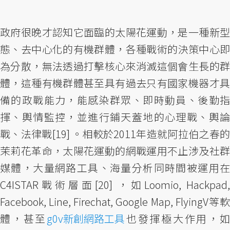
政府很晚才認知它面臨的太陽花運動，是一種新型
態、去中心化的有機群體，各種戰術的決策中心即
為分散，無法透過打擊核心來消滅這個會生長的群
體，這種有機群體甚至具有過去只有國家機器才具
備的政戰能力，能感染群眾、即時動員、後勤指
揮、輿情監控，並進行鋪天蓋地的心理戰、輿論
戰、法律戰[19] 。相較於2011年造就阿拉伯之春的
茉莉花革命，太陽花運動的網戰運用不止涉及社群
媒體，大量網路工具、海量分析同時間被運用在
C4ISTAR戰術層面[20] ，如Loomio, Hackpad,
Facebook, Line, Firechat, Google Map, FlyingV等軟
體，甚至
g0v新創網路工具
也發揮極大作用，