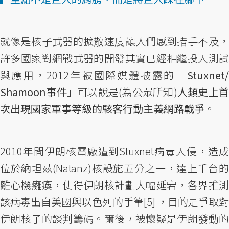
就像是核子武器的擴散速度讓人們感到措手不及，
許多國家對網戰武器的開發其實已經相繼投入測試
與應用，2012年被國際媒體披露的「
Stuxnet/
Shamoon事件
」可以說是(為公眾所知)
人類史上
次出現國家軍事等級的駭客行動主義網路戰爭
。
2010年間伊朗核電廠遭到Stuxnet病毒入侵，造成
位於納坦茲(Natanz)核設施五分之一，達上千台的
離心機癱瘓，使得伊朗核計劃大幅延宕，各界推測
該病毒出自美國與以色列的手筆[5] ，目的是爭取對
伊朗核子的談判籌碼。爾後，被懷疑是伊朗發動的