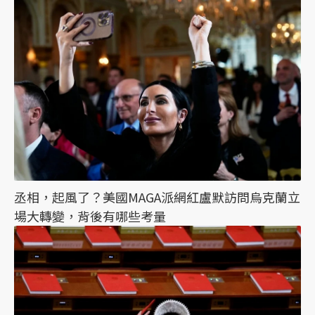
丞相，起風了？美國MAGA派網紅盧默訪問烏克蘭立
場大轉變，背後有哪些考量