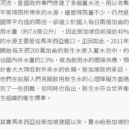
河流，星國政府專門修建了多個蓄水池，用以收集
平常降雨所帶來的水源，儘管降雨量不少，仍然是
國際平均值的兩倍，卻遠少於國人每日兩億加侖的
用水量（約7.6億公升），因此新加坡目前接近40%
的水源主要是從馬來西亞進口。正因如此，2011年
開始每天把200萬加侖的新生水摻入蓄水池中，約
佔國內供水量的2.5%，做為飲用水的間接供應，預
計會大大降低對外來水的依賴。新加坡政府承認，
他們在說服人們克服飲用新生水的心理障礙方面遇
到了一些困難，但同時也指出，新生水符合世界衛
生組織的衛生標準。
其實馬來西亞自新加坡建國以來，賣水給新加坡的