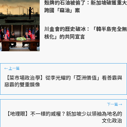
殼牌的石油被偷了：新加坡破獲重大
跨國「竊油」案
川金會的歷史破冰：「韓半島完全無
核化」的共同宣言
←
上一篇
【菜市場政治學】從李光耀的「亞洲價值」看善霸與
惡霸的雙重鏡像
下一篇
→
【地理眼】不一樣的威權？新加坡少以領袖為地名的
文化政治