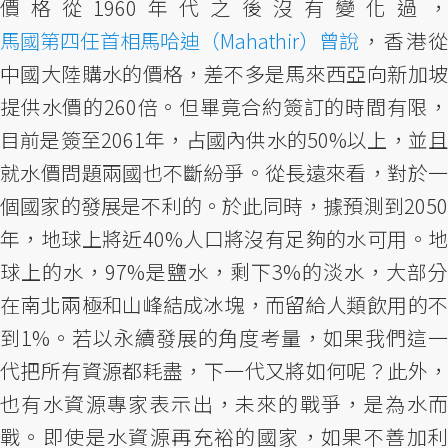
價格從1960年代之後沒有變化過，
馬國第四任首相馬哈迪（Mahathir）曾說
，香港從
中國大陸購水的價格，差不多是馬來西亞向新加坡
提供水價的260倍。但畢竟合約簽訂的時間有限，
目前是簽至2061年，占國內供水的50%以上，並且
就水價問題兩國也不斷紛爭。從長遠來看，對於一
個國家的發展是不利的。於此同時，據預測到2050
年，地球上將近40%人口將沒有足夠的水可用。地
球上的水，97%是鹽水，剩下3%的淡水，大部分
在南北兩極和山峰結成冰塊，而留給人類飲用的不
到1%。若以永續發展的角度考量，如果我們這一
代把所有資源都耗盡，下一代又將如何呢？此外，
也有水資源專家表示出，未來的戰爭，是為水而
戰。即使是水資源再充裕的國家，如果不善加利