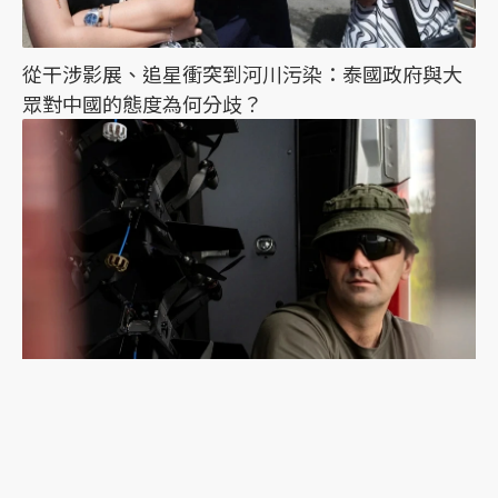
從干涉影展、追星衝突到河川污染：泰國政府與大
眾對中國的態度為何分歧？
獨家專訪／烏克蘭「天空守護者」指揮官：攔截型
無人機如何扭轉烏俄戰況