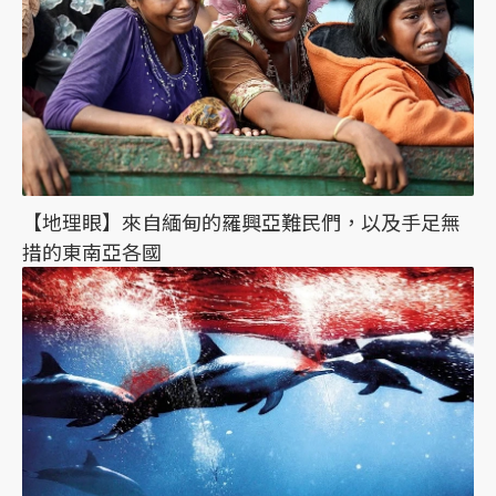
【地理眼】來自緬甸的羅興亞難民們，以及手足無
措的東南亞各國