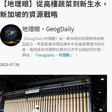
【地理眼】從高樓蔬菜到新生水，
新加坡的資源戰略
地理眼‧GeogDaily
《GeogDaily地理眼》由一群年輕的地理學領域學
生創立，希望能讓地理從課本中走進真實運作的社
會，進而成為地理學社群的交流平台與認同符號。
網站：
「Geogdaily．地理眼 」
。
2015-07-29