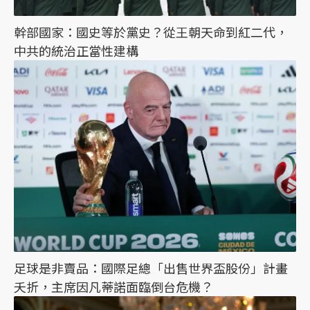
幹部國家：國史等於黨史？從王朝天命到紅二代，
中共的統治正當性建構
足球是非賣品：國際足總「出售世界盃股份」計畫
夭折，主席因凡蒂諾面臨倒台危機？