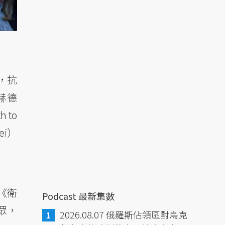
，抗
赫德
to
ei）
《衛
Podcast 最新集數
眾，
2026.08.07 俄羅斯佔領區對烏克