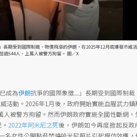
」長期受到國際制裁、物價飛漲的伊朗，在2025年12月底爆發示威
超過544人、上萬人被警方拘留。 圖／X
已成為
伊朗
抗爭的國際象徵...」長期受到國際制裁
示威活動。2026年1月後，政府開始實施血腥武力鎮
上萬人被警方拘留。然而伊朗政府實施全國性斷網，
況。
2022年阿米尼之死
後，伊朗如今再度掀起反政
一名女性公開點菸焚燒哈米尼照片引起模仿效應，