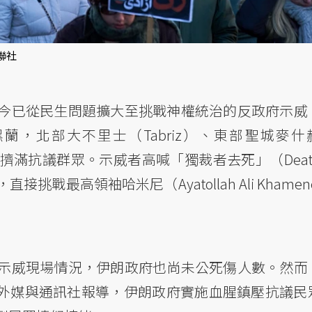
聯社
今已從民生問題擴大至挑戰神權統治的反政府示威
蘭，北部大不里士（Tabriz）、東部聖城麥什
擠滿抗議群眾。示威者高喊「獨裁者去死」（Death 
直接挑戰最高領袖哈米尼（Ayatollah Ali Khamen
示威現場情況，伊朗政府也尚未公死傷人數。然而
家外媒與通訊社報導，伊朗政府實施血腥鎮壓抗議民