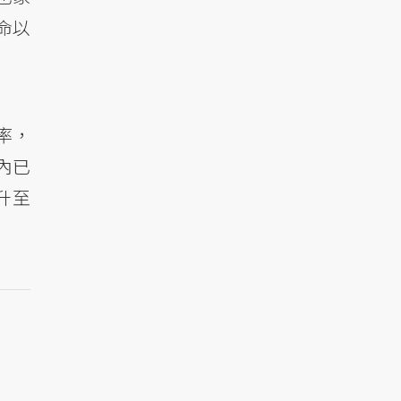
命以
率，
內已
升至