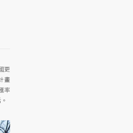
國更
計畫
匯率
活。