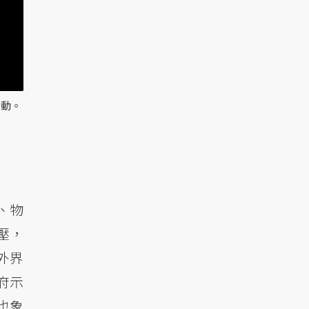
活動。
、物
壓，
外界
府示
也象