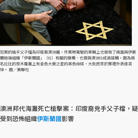
犯案的槍手父子檔為印度裔澳洲籍，作案時駕駛的車輛上也發現了兩面與伊斯
蘭極端組織「伊斯蘭國」（IS）有關的旗幟、也曾與澳洲IS成員接觸。圖為兩
名拉比的棺木覆蓋上有金色大衛之星的黑色絲絨，大批民眾於葬禮外表達哀
悼。 圖／美聯社
澳洲邦代海灘死亡槍擊案：印度裔兇手父子檔，疑
受到恐怖組織
伊斯蘭國
影響