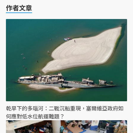
作者文章
乾旱下的多瑙河：二戰沉船重現，塞爾維亞政府如
何應對低水位航運難題？