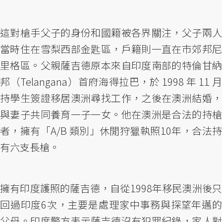
這對槍手父子的身份和國籍被各界關注，父子兩人
當時住在雪梨西部金匙區，戶籍則一直在巿郊邦尼
里格區。父親薩吉德原本來自印度南部的特倫甘納
邦（Telangana）首府海得拉巴，於 1998 年 11 月
持學生簽證移居澳洲尋找工作，之後在澳洲結婚，
與妻子共同養育一子一女。他在澳洲是合法的持槍
者，擁有「A/B 類別」休閒狩獵執照10年，合法持
有六支長槍。
擁有印度護照的薩吉德，自從1998年移民澳洲後只
回過印度6次，主要是處理家中事務與探望年邁的
父母。印度警方表示薩吉德沒有犯罪紀錄，家人對