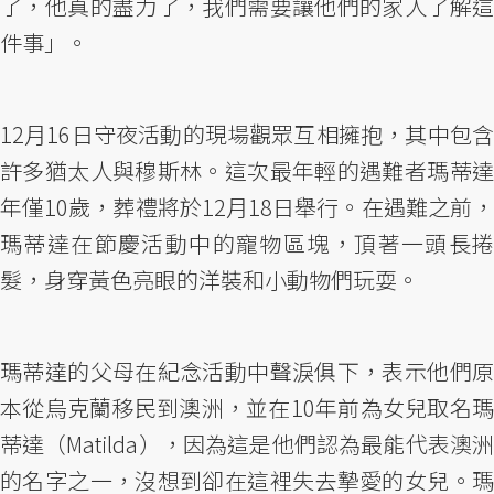
了，他真的盡力了，我們需要讓他們的家人了解這
件事」。
12月16日守夜活動的現場觀眾互相擁抱，其中包含
許多猶太人與穆斯林。這次最年輕的遇難者瑪蒂達
年僅10歲，葬禮將於12月18日舉行。在遇難之前，
瑪蒂達在節慶活動中的寵物區塊，頂著一頭長捲
髮，身穿黃色亮眼的洋裝和小動物們玩耍。
瑪蒂達的父母在紀念活動中聲淚俱下，表示他們原
本從烏克蘭移民到澳洲，並在10年前為女兒取名瑪
蒂達（Matilda），因為這是他們認為最能代表澳洲
的名字之一，沒想到卻在這裡失去摯愛的女兒。瑪