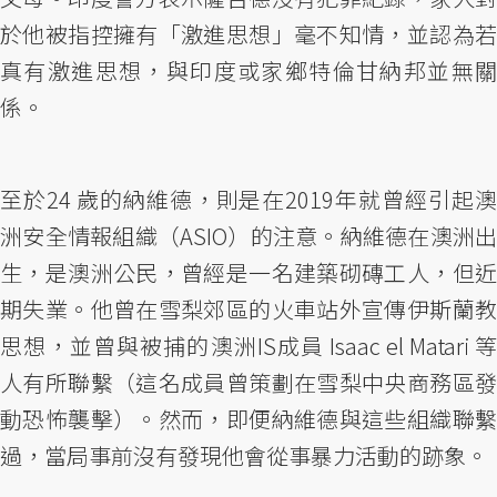
於他被指控擁有「激進思想」毫不知情，並認為若
真有激進思想，與印度或家鄉特倫甘納邦並無關
係。
至於24 歲的納維德，則是在2019年就曾經引起澳
洲安全情報組織（ASIO）的注意。納維德在澳洲出
生，是澳洲公民，曾經是一名建築砌磚工人，但近
期失業。他曾在雪梨郊區的火車站外宣傳伊斯蘭教
思想，並曾與被捕的澳洲IS成員 Isaac el Matari 等
人有所聯繫（這名成員曾策劃在雪梨中央商務區發
動恐怖襲擊）。然而，即便納維德與這些組織聯繫
過，當局事前沒有發現他會從事暴力活動的跡象。