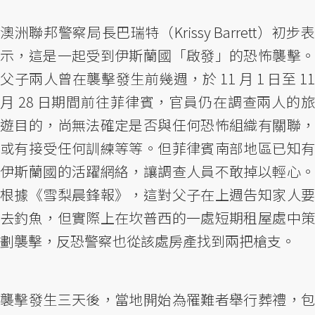
澳洲聯邦警察局長巴瑞特（Krissy Barrett）初步表
示，這是一起受到伊斯蘭國「啟發」的恐怖襲擊。
父子兩人曾在襲擊發生前幾週，於 11 月 1 日至 11
月 28 日期間前往菲律賓，官員仍在調查兩人的旅
遊目的，尚無法確定是否與任何恐怖組織有關聯，
或有接受任何訓練等等。但菲律賓南部地區已知有
伊斯蘭國的活躍網絡，讓調查人員不敢掉以輕心。
根據《雪梨晨鋒報》，這對父子在上週告知家人要
去釣魚，但實際上在坎普西的一處短期租屋處中策
劃襲擊，反恐警察也從該處房產找到兩把槍支。
襲擊發生三天後，當地開始為罹難者舉行葬禮，包