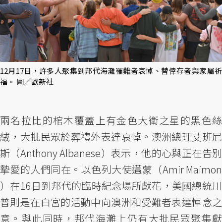
12月17日，許多人聚集到邦代海灘罹難者哀悼、替倖存者與家屬祈
福。 圖／歐新社
兩名拉比的棺木覆蓋上有金色大衛之星的黑色絲
絨，大批民眾於葬禮外表達哀悼。澳洲總理艾班尼
斯（Anthony Albanese）表示，他的心與正在告別
摯愛的人們同在。以色列大使邁蒙（Amir Maimon
）在16日到邦代的臨時紀念場所獻花，美國總統川
普則是在白宮的活動中向澳洲和受難者表達悼念之
意。與此同時，邦代海灘上仍有大批民眾聚集獻