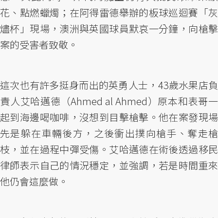
花、點燃蠟燭；在阿得雷德舉辦的板球巡迴賽「灰
燼杯」現場，澳洲與英國球員默哀一分鐘，向槍擊
案的受害者致敬。
這次也有許多挺身而出的英勇人士，43歲水果店負
責人艾哈邁德（Ahmed al Ahmed）原本和表哥一
起到海邊喝咖啡，沒想到目擊槍擊。他在案發現場
先是躲在車輛後方，之後衝出撲向槍手、奪走槍
枝，並在過程中彈受傷。艾哈邁德在術後透過移民
律師表示自己的情況穩定，並強調，若是時間重來
他仍會這麼做。