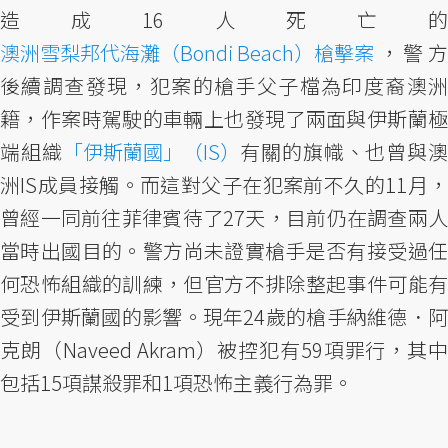
造成16人死亡的
澳洲雪梨邦代海灘（Bondi Beach）槍擊案
，警方
後續調查發現，犯案的槍手父子檔為印度裔澳洲
籍，作案時駕駛的車輛上也發現了兩面與伊斯蘭極
端組織
「伊斯蘭國」（IS）
有關的旗幟、也曾與
洲IS成員接觸。而這對父子在犯案前不久的11月，
曾經一同前往菲律賓待了27天，目前仍在調查兩人
當時出國目的。警方尚未證實槍手是否有接受過任
何恐怖組織的訓練，但官方不排除整起事件可能有
受到伊斯蘭國的影響。現年24歲的槍手納維德．阿
克朗（Naveed Akram）被控犯有59項罪行，其中
包括15項謀殺罪和1項恐怖主義行為罪。