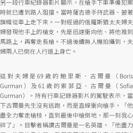
另一段行車紀錄器影片顯示，在槍手下車準備犯案
時就已遭到路人阻擋。當時薩吉德手持武器、披著
旗幟從車上走下來。一對經過的俄羅斯猶太夫婦夫
婦發現他手上的槍支，先是迅速衝向他、將他推到
馬路上，再奪走長槍。不過後續無人機拍攝到，夫
婦兩人已倒在人行道上身亡。
這對夫婦是69歲的鮑里斯．古爾曼（Boris
Gurman）及61歲的索菲亞．古爾曼（Sofia
Gurman）。持有行車記錄器影片的駕駛表示，當
下古爾曼先生沒有逃跑，而是直線衝向槍手，「他
盡全力奪走槍枝，直到最後中槍倒地，那一刻我心
碎了」。目擊者稱讚古爾曼是一名英雄，「他盡力