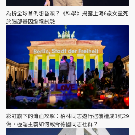
為拚全球首例想昏頭？《科學》揭露上海6歲女童死
於腦部基因編輯試驗
彩虹旗下的流血攻擊：柏林同志遊行遇襲造成1死29
傷，極端主義如何威脅德國同志社群？