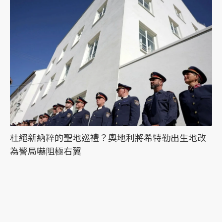
杜絕新納粹的聖地巡禮？奧地利將希特勒出生地改
為警局嚇阻極右翼
最新文章