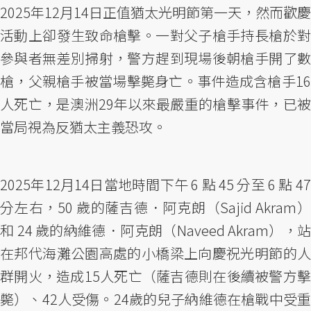
2025年12月14日正值猶太光明節第一天，然而歡慶
活動上卻發生致命槍擊。一對父子槍手持長槍於對
參與者無差別掃射，警方趕到現場後朝槍手開了數
槍，父親槍手被當場擊斃身亡。事件造成含槍手16
人死亡，是澳洲29年以來最嚴重的槍擊事件，已被
當局視為反猶太主義恐攻。
2025年12月14日當地時間下午 6 點 45 分至 6 點 47
分左右，50 歲的薩吉德．阿克朗（Sajid Akram）
和 24 歲的納維德．阿克朗（Naveed Akram），站
在邦代海灘公園高處的小橋梁上向慶祝光明節的人
群開火，造成15人死亡（薩吉德則在後續被警方擊
斃）、42人受傷。24歲的兒子納維德在槍戰中受重