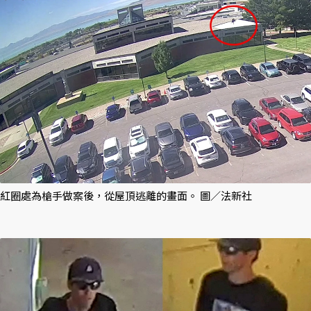
紅圈處為槍手做案後，從屋頂逃離的畫面。 圖／法新社