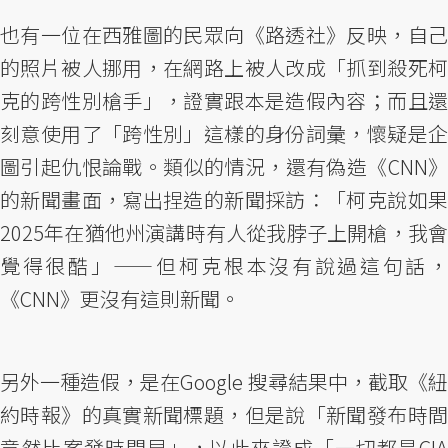
也有一位在西雅圖的民眾向《路透社》反映，自己
的照片被人挪用，在網路上被人改成「抓到殺死柯
克的跨性別槍手」，證實跟本是造假內容；而且還
刻意使用了「跨性別」這樣的身份詞彙，懷疑是企
圖引起仇恨論戰。類似的情況，還有偽造《CNN》
的新聞畫面，寫出捏造的新聞採訪：「柯克說如果
2025年在猶他州演講時有人從我脖子上開槍，我會
覺得很酷」——但柯克根本沒有說過這句話，
《CNN》更沒有這則新聞。
另外一種造假，是在Google 搜尋結果中，截取《紐
約時報》的真實新聞標題，但是說「新聞發布時間
竟然比案發時間早」，以此來證成「一切都是CIA