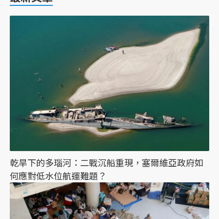
乾旱下的多瑙河：二戰沉船重現，塞爾維亞政府如
何應對低水位航運難題？