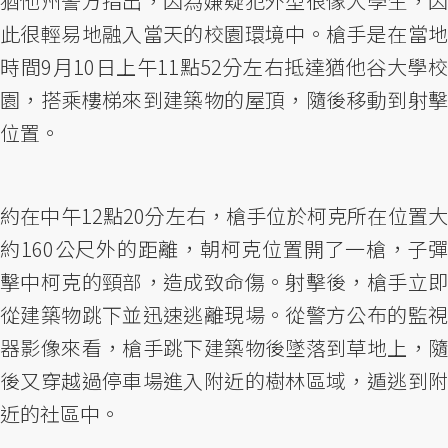
猶他州警方指出，因為嫌疑犯外型很像大學生，因
此很輕易地融入當天的校園環境中。槍手是在當地
時間9月10日上午11點52分左右抵達猶他谷大學校
園，搭乘樓梯來到建築物的屋頂，隨後移動到射擊
位置。
約在中午12點20分左右，槍手位於柯克所在位置大
約160公尺外的距離，朝柯克位置開了一槍，子彈
擊中柯克的頸部，造成致命傷。射擊後，槍手立即
從建築物跳下並迅速逃離現場。從警方公布的監視
器影像來看，槍手跳下建築物後墜落到草地上，隨
後又穿越過停車場進入附近的樹林區域，遁逃到附
近的社區中。