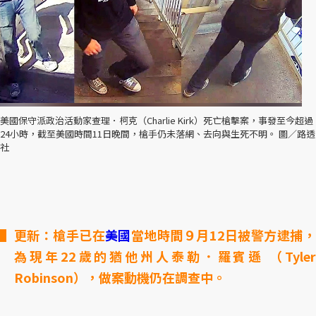
美國保守派政治活動家查理．柯克（Charlie Kirk）死亡槍擊案，事發至今超過
24小時，截至美國時間11日晚間，槍手仍未落網、去向與生死不明。 圖／路透
社
更新：槍手已在
美國
當地時間９月12日被警方逮捕
為現年22歲的猶他州人泰勒．羅賓遜 （Tyler
Robinson），做案動機仍在調查中。