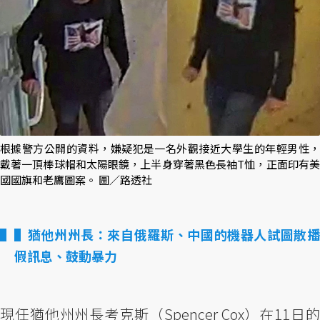
根據警方公開的資料，嫌疑犯是一名外觀接近大學生的年輕男性，
戴著一頂棒球帽和太陽眼鏡，上半身穿著黑色長袖T恤，正面印有美
國國旗和老鷹圖案。 圖／路透社
▌猶他州州長：來自俄羅斯、中國的機器人試圖散播
假訊息、鼓動暴力
現任猶他州州長考克斯（Spencer Cox）在11日的