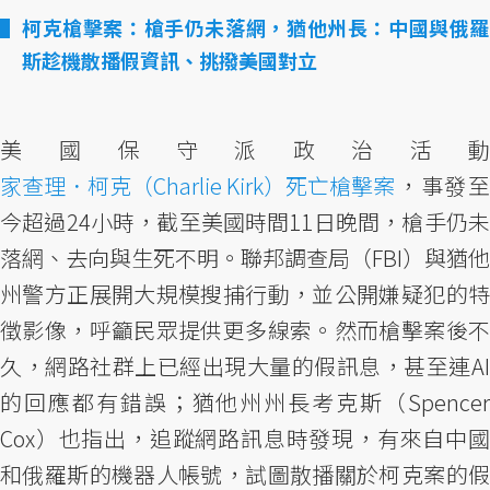
柯克槍擊案：槍手仍未落網，猶他州長：中國與俄羅
斯趁機散播假資訊、挑撥美國對立
美國保守派政治活動
家查理．柯克（Charlie Kirk）死亡槍擊案
，事發至
今超過24小時，截至美國時間11日晚間，槍手仍未
落網、去向與生死不明。聯邦調查局（FBI）與猶他
州警方正展開大規模搜捕行動，並公開嫌疑犯的特
徵影像，呼籲民眾提供更多線索。然而槍擊案後不
久，網路社群上已經出現大量的假訊息，甚至連AI
的回應都有錯誤；猶他州州長考克斯（Spencer
Cox）也指出，追蹤網路訊息時發現，有來自中國
和俄羅斯的機器人帳號，試圖散播關於柯克案的假