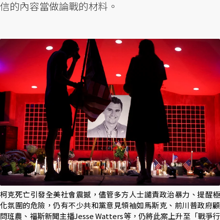
信的內容當做論戰的材料。
柯克死亡引發全美社會震撼，儘管多方人士譴責政治暴力、提醒極
化氛圍的危險，仍有不少共和黨意見領袖如馬斯克、前川普政府顧
問班農、福斯新聞主播Jesse Watters等，仍將此案上升至「戰爭行