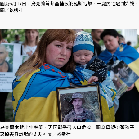
圖為6月17日，烏克蘭首都基輔被俄羅斯砲擊，一處民宅遭到炸毀。
圖／路透社
烏克蘭本就出生率低，更因戰爭召人口危機。圖為母親帶著孩子，
哀悼喪身戰場的丈夫。 圖／歐新社