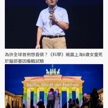
為拚全球首例想昏頭？《科學》揭露上海6歲女童死
於腦部基因編輯試驗