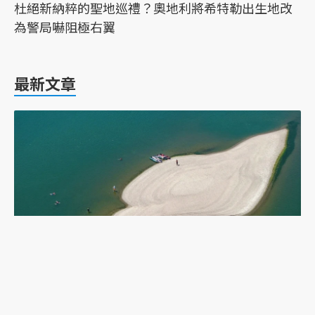
杜絕新納粹的聖地巡禮？奧地利將希特勒出生地改
為警局嚇阻極右翼
最新文章