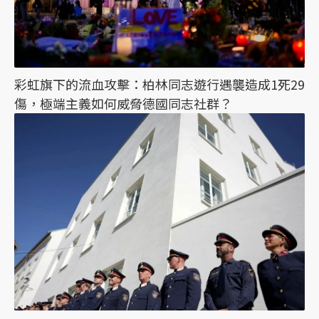
彩虹旗下的流血攻擊：柏林同志遊行遇襲造成1死29
傷，極端主義如何威脅德國同志社群？