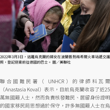
2022年3月3日，逃離烏克蘭的婦女在波蘭普熱梅希爾火車站遞交護
照，登記搭乘前往德國的巴士。 圖／美聯社
聯合國難民署（ UNHCR）的律師科瓦爾
（Anastasia Koval）表示，目前烏克蘭收容了近25
萬無國籍人士，然而負責核發難民、居留身份證明
的國家移民局思想過於保守，許多無國籍人士在烏