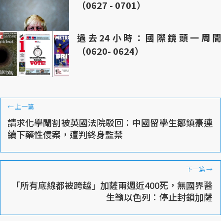
（0627 - 0701）
過去24小時：國際鏡頭一周間
（0620- 0624）
←
上一篇
請求化學閹割被英國法院駁回：中國留學生鄒鎮豪連
續下藥性侵案，遭判終身監禁
下一篇
→
「所有底線都被跨越」加薩兩週近400死，無國界醫
生籲以色列：停止封鎖加薩