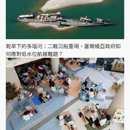
乾旱下的多瑙河：二戰沉船重現，塞爾維亞政府如
何應對低水位航運難題？