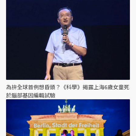
為拚全球首例想昏頭？《科學》揭露上海6歲女童死
於腦部基因編輯試驗