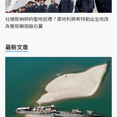
杜絕新納粹的聖地巡禮？奧地利將希特勒出生地改
為警局嚇阻極右翼
最新文章