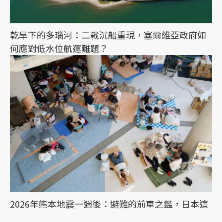
乾旱下的多瑙河：二戰沉船重現，塞爾維亞政府如
何應對低水位航運難題？
2026年熊本地震一週後：避難的前車之鑑，日本這
次能降低「災害關聯死」嗎？