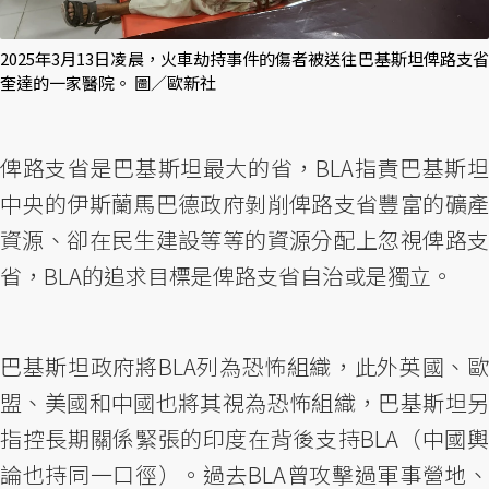
2025年3月13日凌晨，火車劫持事件的傷者被送往巴基斯坦俾路支省
奎達的一家醫院。 圖／歐新社
俾路支省是巴基斯坦最大的省，BLA指責巴基斯坦
中央的伊斯蘭馬巴德政府剝削俾路支省豐富的礦產
資源、卻在民生建設等等的資源分配上忽視俾路支
省，BLA的追求目標是俾路支省自治或是獨立。
巴基斯坦政府將BLA列為恐怖組織，此外英國、歐
盟、美國和中國也將其視為恐怖組織，巴基斯坦另
指控長期關係緊張的印度在背後支持BLA（中國輿
論也持同一口徑）。過去BLA曾攻擊過軍事營地、