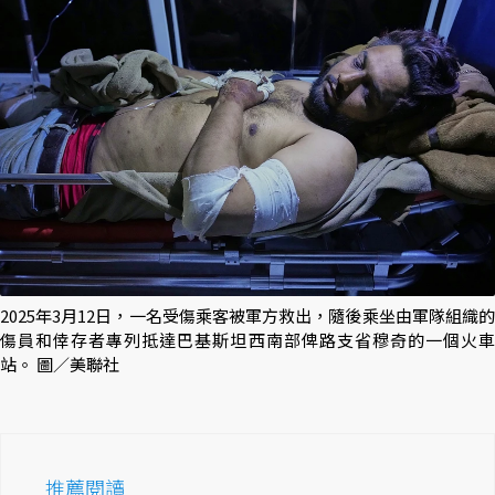
2025年3月12日，一名受傷乘客被軍方救出，隨後乘坐由軍隊組織的
傷員和倖存者專列抵達巴基斯坦西南部俾路支省穆奇的一個火車
站。 圖／美聯社
推薦閱讀