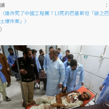
讀：
〈誰炸死了中國工程團？13死的巴基斯坦「謎之巴
士爆炸案」〉
）