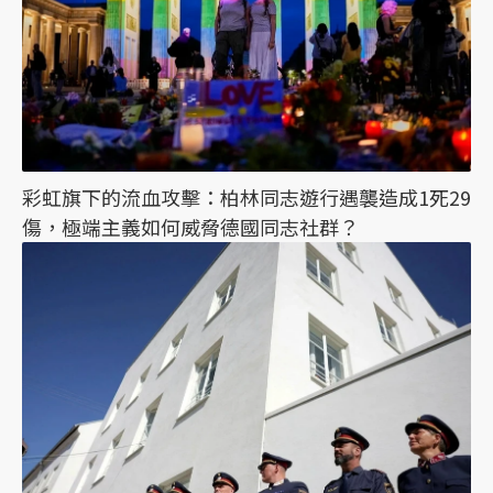
彩虹旗下的流血攻擊：柏林同志遊行遇襲造成1死29
傷，極端主義如何威脅德國同志社群？