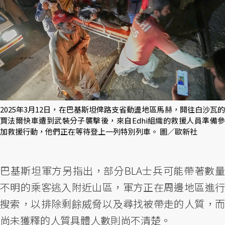
2025年3月12日，在巴基斯坦俾路支省動盪地區馬赫，開往白沙瓦的
賈法爾快車遭到武裝分子襲擊後，來自Edhi組織的救援人員準備參
加救援行動，他們正在等待登上一列特別列車。 圖／歐新社
巴基斯坦軍方另指出，部分BLA士兵可能帶著數量
不明的乘客逃入附近山區，軍方正在周邊地區進行
搜索，以排除剩餘威脅以及尋找被帶走的人質，而
尚未獲釋的人質具體人數則尚不清楚。