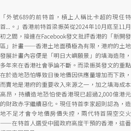
「外號689的前特首，槓上人稱比卡超的現任特
首...。」香港前特首梁振英從2024年10月底至11月
初之間，接連在Facebook發文批評香港的「新開發
區」計畫——香港土地面積極為有限，港府的土地
發展計畫內容便是「明日大嶼願景」的填海造陸，
多年來在香港社會爭論不斷。而梁振英發文的重點
在於造地恐怕導致日後地價因供應量增加而下跌，
而賣地是港府的重要收入來源之一，加之填海成本
高昂，持續造地恐怕使香港現已超過2,000億港元
的財政赤字繼續惡化。現任特首李家超則認為，造
地不足才會令地價房價失控，兩代特首隔空交火
——在特首人選受中國政府高度干預的香港，這番