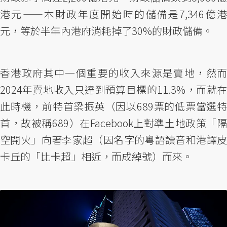
港元——本財政年度開始時的儲備是7,346億港
元，等於半年內港府消耗掉了30%的財政儲備。
香港政府其中一個重要的收入來源是賣地，然而
2024年賣地收入只達到預算目標的11.3%，而就在
此時機，前特首梁振英（因以689票的低票當選特
首，故被稱689）在Facebook上對準土地政策「隔
空開火」向著李家超（因名字的粵語讀音和港譯皮
卡丘的「比卡超」相近，而成綽號）而來。