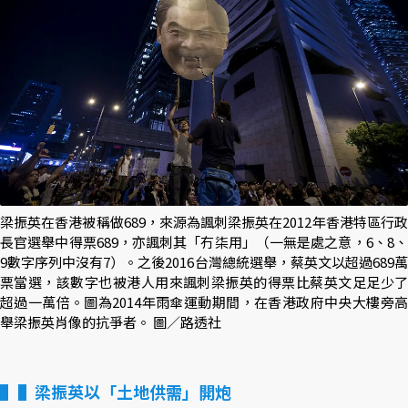
梁振英在香港被稱做689，來源為諷刺梁振英在2012年香港特區行政
長官選舉中得票689，亦諷刺其「冇柒用」（一無是處之意，6、8、
9數字序列中沒有7）。之後2016台灣總統選舉，蔡英文以超過689萬
票當選，該數字也被港人用來諷刺梁振英的得票比蔡英文足足少了
超過一萬倍。圖為2014年雨傘運動期間，在香港政府中央大樓旁高
舉梁振英肖像的抗爭者。 圖／路透社
▌梁振英以「土地供需」開炮