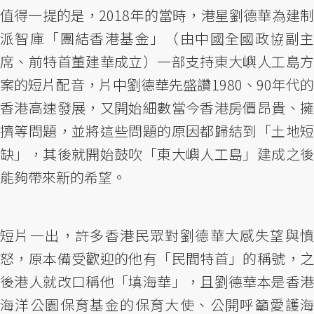
值得一提的是，2018年的當時，港星劉德華為建制
派智庫「團結香港基金」（由中國全國政協副主
席、前特首董建華成立）一部支持東大嶼人工島方
案的短片配音，片中劉德華先盛讚1980、90年代的
香港高速發展，又開始細數當今香港房價昂貴、擁
擠等問題，並將這些問題的原因都歸結到「土地短
缺」，其後就開始鼓吹「東大嶼人工島」建成之後
能夠帶來新的希望。
短片一出，許多香港民眾對劉德華大感失望與憤
怒，原本備受歡迎的他有「民間特首」的稱號，之
後港人就改口稱他「填海華」，且劉德華本是香港
海洋公園保育基金的保育大使、公開呼籲愛護海