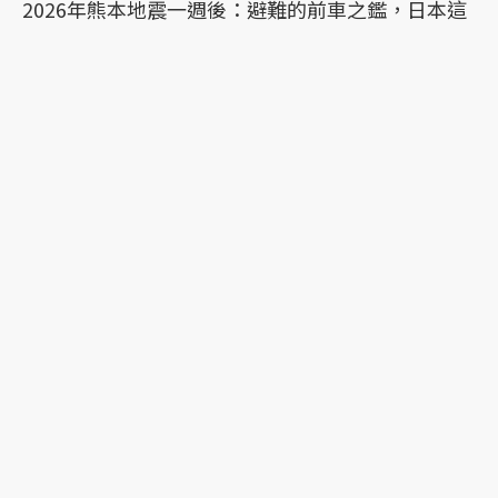
2026年熊本地震一週後：避難的前車之鑑，日本這
次能降低「災害關聯死」嗎？
時隔10年的惡夢：令和8年熊本地震目前已知13
死，須提防1周內再有強震