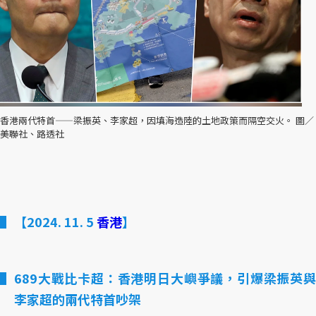
香港兩代特首——梁振英、李家超，因填海造陸的土地政策而隔空交火。 圖／
美聯社、路透社
【2024. 11. 5
香港
】
689大戰比卡超：香港明日大嶼爭議，引爆梁振英與
李家超的兩代特首吵架