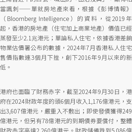
當諷刺——單就房地產來看，根據《彭博情報》
（Bloomberg Intelligence）的資料，從2019年
起，香港的房地產（住宅加上商業地產）價值已經
蒸發至少2.1兆港元；單論私人住宅，依據香港差餉
物業估價署公布的數據，2024年7月香港私人住宅
售價指數連3個月下挫，創下2016年9月以來的新
低。
港府也面臨了財務赤字，截至2024年9月30日，港
府在2024財政年度的頭6個月收入1,176億港元，支
出3,607億港元，嚴重入不敷出；即使發債獲得249
億港元，但另有78億港元的到期債券要償付，整體
財政赤字高達2,260億港元。財政儲備跌到5,086億