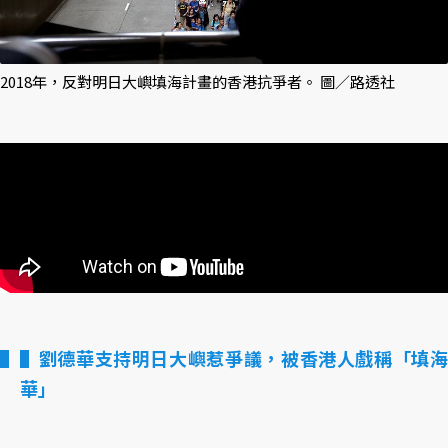
2018年，反對明日大嶼填海計畫的香港抗爭者。 圖／路透社
▌劉德華支持明日大嶼惹爭議，被香港人戲稱「填海
華」