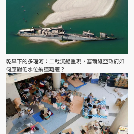
乾旱下的多瑙河：二戰沉船重現，塞爾維亞政府如
何應對低水位航運難題？