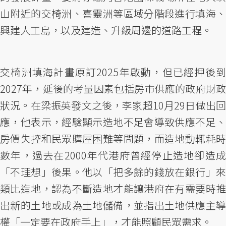
山附近的交椅洲、喜靈洲等區域分階段進行填海、
興建人工島，以及建造、升級周邊的道路工程。
交椅洲填海計畫原訂2025年啟動，但已經押後到
2027年，延後的考量因素包括房市供應的政府財政
狀況。在梁振英發文之後，李家超10月29日做出回
應，他表示，經驗顯示造地不足會導致供應不足、
房價失控和民眾購屋困難等問題，而造地動輒耗時
數年，過去在2000年代港府曾經停止造地卻造成
「不理想」後果。他以「把多餘的錢放在銀行」來
類比造地，認為不斷造地才能讓港府在有需要時推
出新的土地或成為土地儲備，並指出土地供應主導
權「一定要在政府手上」，才能照顧民眾需求。