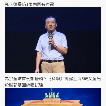
死，須提防1周內再有強震
為拚全球首例想昏頭？《科學》揭露上海6歲女童死
於腦部基因編輯試驗