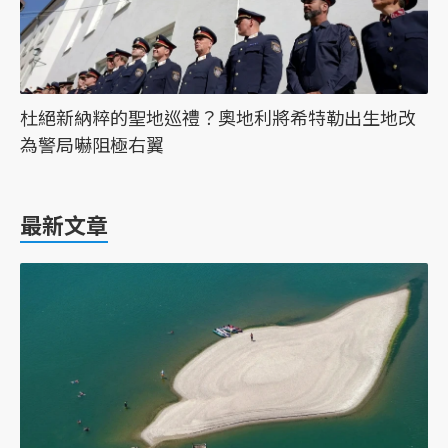
杜絕新納粹的聖地巡禮？奧地利將希特勒出生地改
為警局嚇阻極右翼
最新文章