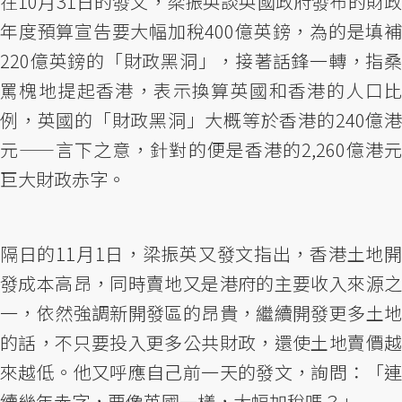
在10月31日的發文，梁振英談英國政府發布的財政
年度預算宣告要大幅加稅400億英鎊，為的是填補
220億英鎊的「財政黑洞」，接著話鋒一轉，指桑
罵槐地提起香港，表示換算英國和香港的人口比
例，英國的「財政黑洞」大概等於香港的240億港
元——言下之意，針對的便是香港的2,260億港元
巨大財政赤字。
隔日的11月1日，梁振英又發文指出，香港土地開
發成本高昂，同時賣地又是港府的主要收入來源之
一，依然強調新開發區的昂貴，繼續開發更多土地
的話，不只要投入更多公共財政，還使土地賣價越
來越低。他又呼應自己前一天的發文，詢問：「連
續幾年赤字，要像英國一樣，大幅加稅嗎？」