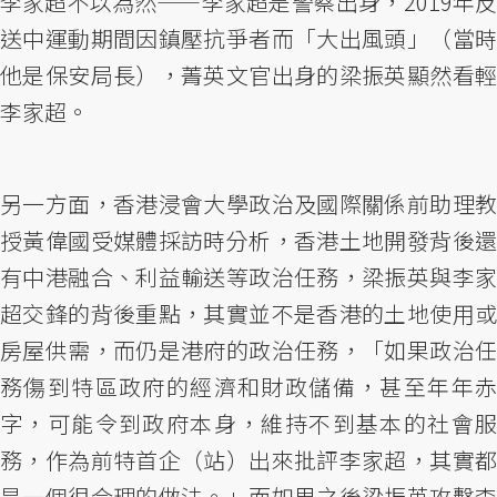
李家超不以為然——李家超是警察出身，2019年反
送中運動期間因鎮壓抗爭者而「大出風頭」（當時
他是保安局長），菁英文官出身的梁振英顯然看輕
李家超。
另一方面，香港浸會大學政治及國際關係前助理教
授黃偉國受媒體採訪時分析，香港土地開發背後還
有中港融合、利益輸送等政治任務，梁振英與李家
超交鋒的背後重點，其實並不是香港的土地使用或
房屋供需，而仍是港府的政治任務，「如果政治任
務傷到特區政府的經濟和財政儲備，甚至年年赤
字，可能令到政府本身，維持不到基本的社會服
務，作為前特首企（站）出來批評李家超，其實都
是一個很合理的做法。」而如果之後梁振英攻擊李