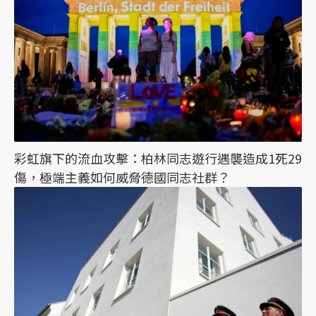
彩虹旗下的流血攻擊：柏林同志遊行遇襲造成1死29
傷，極端主義如何威脅德國同志社群？