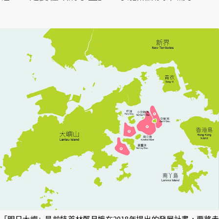
「明日大嶼」是前特首林鄭月娥在2018年提出的發展計畫，要將赤