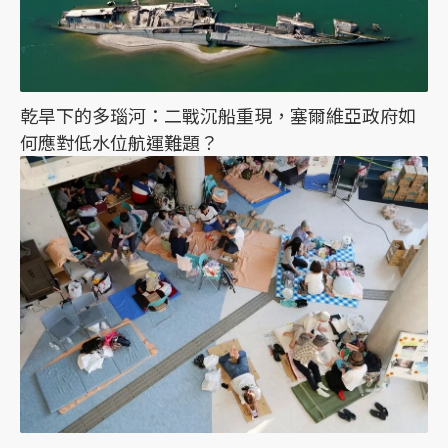
乾旱下的多瑙河：二戰沉船重現，塞爾維亞政府如
何應對低水位航運難題？