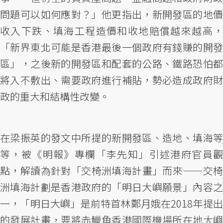
問題可以如何應對？」他更指出，新開發區的地價
收入下跌、填海工程造價和收地賠償越來越高，
「新界東北可能是香港最後一個政府有錢賺的開發
區」，之後新的開發區和配套的公路、鐵路恐怕都
將入不敷出、需要政府進行補貼，勢必造成政府財
政的重大和結構性改變。
在梁振英的發文中所提的新開發區、造地、填海等
等，被《明報》專欄「李先知」引述港府官員觀
點，解讀為針對「交椅洲填海計畫」而來——交椅
洲填海計劃是香港政府的「明日大嶼願景」內容之
一，「明日大嶼」是前特首林鄭月娥在2018年提出
的發展計畫，要將赤鱲角香港國際機場所在地大嶼