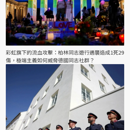
彩虹旗下的流血攻擊：柏林同志遊行遇襲造成1死29
傷，極端主義如何威脅德國同志社群？