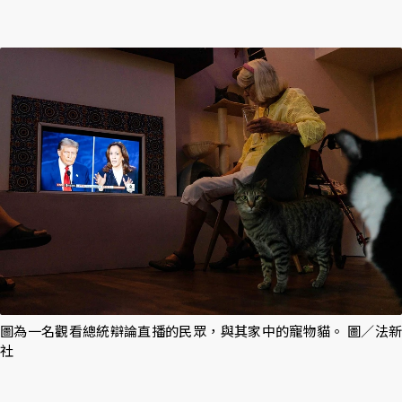
圖為一名觀看總統辯論直播的民眾，與其家中的寵物貓。 圖／法新
社