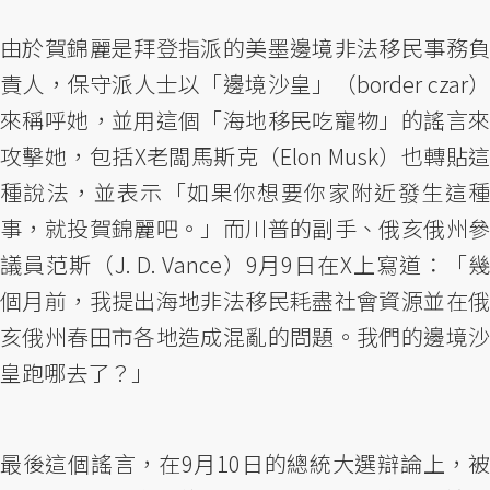
由於賀錦麗是拜登指派的美墨邊境非法移民事務負
責人，保守派人士以「邊境沙皇」（border czar）
來稱呼她，並用這個「海地移民吃寵物」的謠言來
攻擊她，包括X老闆馬斯克（Elon Musk）也轉貼這
種說法，並表示「如果你想要你家附近發生這種
事，就投賀錦麗吧。」而川普的副手、俄亥俄州參
議員范斯（J. D. Vance）9月9日在X上寫道：「幾
個月前，我提出海地非法移民耗盡社會資源並在俄
亥俄州春田市各地造成混亂的問題。我們的邊境沙
皇跑哪去了？」
最後這個謠言，在9月10日的總統大選辯論上，被