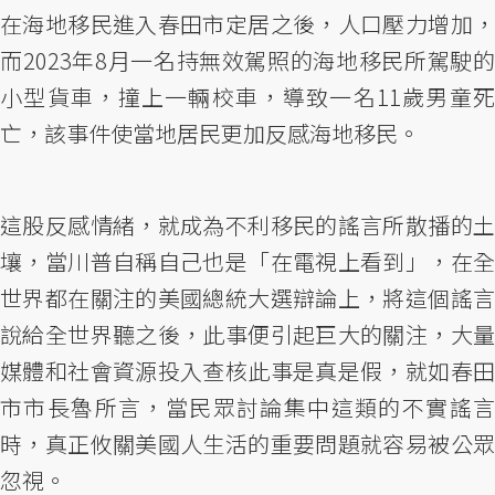
在海地移民進入春田市定居之後，人口壓力增加，
而2023年8月一名持無效駕照的海地移民所駕駛的
小型貨車，撞上一輛校車，導致一名11歲男童死
亡，該事件使當地居民更加反感海地移民。
這股反感情緒，就成為不利移民的謠言所散播的土
壤，當川普自稱自己也是「在電視上看到」，在全
世界都在關注的美國總統大選辯論上，將這個謠言
說給全世界聽之後，此事便引起巨大的關注，大量
媒體和社會資源投入查核此事是真是假，就如春田
市市長魯所言，當民眾討論集中這類的不實謠言
時，真正攸關美國人生活的重要問題就容易被公眾
忽視。