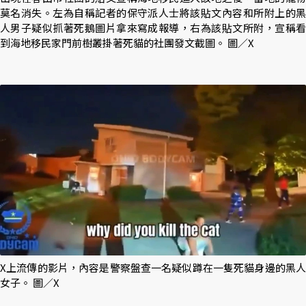
莫名消失。左為自稱記者的保守派人士將該貼文內容和所附上的黑
人男子疑似抓著死鵝圖片拿來寫成報導，右為該貼文所附，宣稱看
到海地移民家門前樹叢掛著死貓的社團發文截圖。 圖／X
X上流傳的影片，內容是警察盤查一名疑似蹲在一隻死貓身邊的黑人
女子。 圖／X