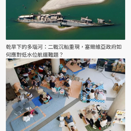
乾旱下的多瑙河：二戰沉船重現，塞爾維亞政府如
何應對低水位航運難題？