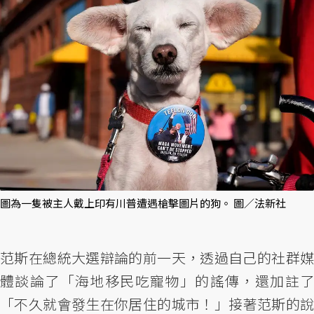
圖為一隻被主人戴上印有川普遭遇槍擊圖片的狗。 圖／法新社
范斯在總統大選辯論的前一天，透過自己的社群媒
體談論了「海地移民吃寵物」的謠傳，還加註了
「不久就會發生在你居住的城市！」接著范斯的說