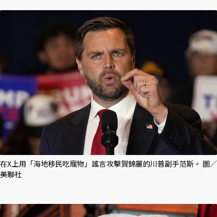
在X上用「海地移民吃寵物」謠言攻擊賀錦麗的川普副手范斯。 圖／
美聯社