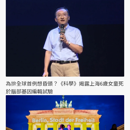
為拚全球首例想昏頭？《科學》揭露上海6歲女童死
於腦部基因編輯試驗