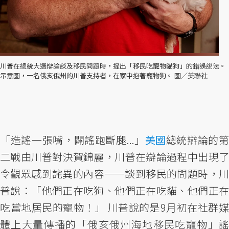
川普在總統大選辯論談及移民問題時，提出「移民吃寵物貓狗」的錯誤說法。
示意圖，一名俄亥俄州的川普支持者，在家中抱著寵物狗。 圖／美聯社
「造謠一張嘴，闢謠跑斷腿...」
美國
總統辯論的
二戰由川普對決賀錦麗，川普在辯論過程中出現了
令觀眾感到詫異的內容——談到移民的問題時，川
普說：「他們正在吃狗、他們正在吃貓、他們正在
吃當地居民的寵物！」 ​川普說的是9月初在社群媒
體上大量傳播的「俄亥俄州海地移民吃寵物」謠