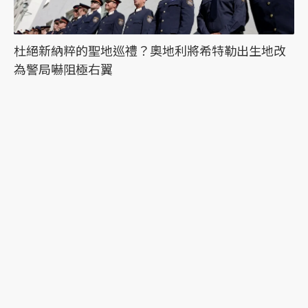
杜絕新納粹的聖地巡禮？奧地利將希特勒出生地改
為警局嚇阻極右翼
最新文章