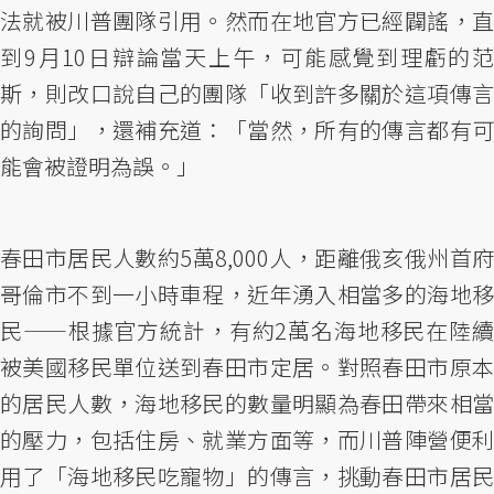
法就被川普團隊引用。然而在地官方已經闢謠，直
到9月10日辯論當天上午，可能感覺到理虧的范
斯，則改口說自己的團隊「收到許多關於這項傳言
的詢問」，還補充道：「當然，所有的傳言都有可
能會被證明為誤。」
春田市居民人數約5萬8,000人，距離俄亥俄州首府
哥倫市不到一小時車程，近年湧入相當多的海地移
民——根據官方統計，有約2萬名海地移民在陸續
被美國移民單位送到春田市定居。對照春田市原本
的居民人數，海地移民的數量明顯為春田帶來相當
的壓力，包括住房、就業方面等，而川普陣營便利
用了「海地移民吃寵物」的傳言，挑動春田市居民