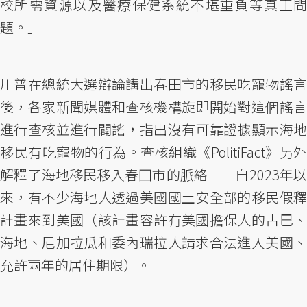
校所需資源以及醫療保健系統不堪重負等真正問
題。」
川普在總統大選辯論講出春田市的移民吃寵物謠言
後，各家新聞媒體和查核機構旋即開始對這個謠言
進行查核並進行闢謠，指出沒有可靠證據顯示海地
移民有吃寵物的行為。查核組織《PolitiFact》另外
解釋了海地移民移入春田市的脈絡——自2023年以
來，有不少海地人透過美國國土安全部的移民假釋
計畫來到美國（該計畫容許有美國擔保人的古巴、
海地、尼加拉瓜和委內瑞拉人請求合法進入美國、
允許兩年的居住期限）。