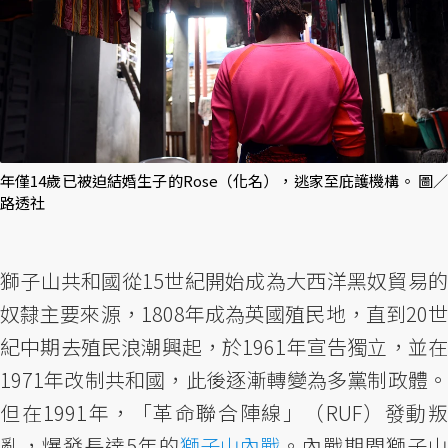
年僅14歲已被迫結婚生子的Rose（化名），逃家至庇護機構。 圖／
路透社
獅子山共和國從15世紀開始成為大西洋黑奴貿易的
奴隸主要來源，1808年成為英國殖民地，直到20世
紀中期去殖民浪潮興起，於1961年宣告獨立，並在
1971年改制共和國，此後逐漸轉變為多黨制政體。
但在1991年，「革命聯合陣線」（RUF）發動叛
亂，爆發長達5年的
獅子山內戰
。內戰期間獅子山