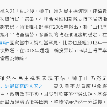
進入21世紀之後，獅子山進入民主過渡期，連續數
次舉行民主選舉，在聯合國維和部隊支持下局勢漸
趨安穩，爾後維和部隊在2005年撤出，獅子山也歷
經和平政黨輪替，多黨制的政治環境趨於穩定，在
非洲
國家當中可說相當罕見。比歐也歷經2012年一
次敗選，在2018年通過二輪投票以51%以上得票率
當選為總統。
雖然在民主進程表現不錯，獅子山仍然是
非洲最貧窮的國家之一
，高失業率與貪腐現象嚴
重，政府效率不彰，且受制於部落習俗法規、基礎
建設及經濟落後等因素，整體發展仍然十分緩慢，