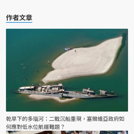
作者文章
乾旱下的多瑙河：二戰沉船重現，塞爾維亞政府如
何應對低水位航運難題？