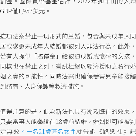
罰金。國際貨幣基金估計，2022年獅子山的人均
GDP僅1,957美元。
這項法案禁止一切形式的童婚，包含與未成年人同
居或慫恿未成年人結婚都被列入非法行為。此外，
若有人提供「賠償金」給被迫成婚或懷孕的女孩，
同樣也在禁止之列，嘗試杜絕以經濟援助之名行婚
姻之實的可能性。同時法案也確保受害兒童能接觸
到諮商、人身保護等救濟措施。
值得注意的是，此次新法也具有溯及既往的效果，
只要當事人能舉證在18歲前結婚，婚姻即可能被判
定無效
。一名21歲匿名女性
就告訴《路透社》記