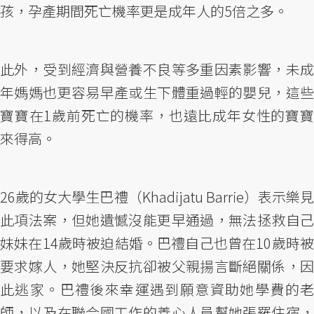
孩，孕產期間死亡機率更是成年人的5倍之多。
此外，受到經濟與營養不良等多重因素影響，未成
年媽媽也更容易早產或生下體重過輕的嬰兒，這些
寶寶在1歲前死亡的機率，也遠比成年女性的寶寶
來得高。
26歲的女大學生巴禮（Khadijatu Barrie）表示樂見
此項法案，但她遺憾沒能更早通過，無法拯救自己
妹妹在14歲時被迫結婚。巴禮自己也曾在10歲時被
要求嫁人，她堅決反抗卻被父親揚言斷絕關係，因
此逃家。巴禮後來幸運遇到願意資助她學費的老
師，以及在聯合國工作的善心人員幫她張羅住宿，