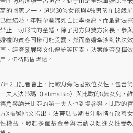
全面防堵這項千古陋習。獅子山是全球童婚比率最
高的國家之一，超過30%女孩與4%男孩在18歲前
已經結婚，年輕孕產婦死亡比率極高。而最新法案
禁止一切形式的童婚，除了男方與雙方家長，參與
婚禮的賓客同樣可能受罰。然而童婚牽涉到執法效
率、經濟發展與文化傳統等因素，法案能否發揮效
用，仍待時間考驗。
7月2日記者會上，比歐身旁站著數位女性，包含第
一夫人法蒂瑪（Fatima Bio）與比歐的8歲女兒，維
德角與納米比亞的第一夫人也到場參與。比歐的官
方X帳號貼文指出，法蒂瑪長期投注熱情在改善女
性權益，發起多個基金會與活動以促進女性受教
權。