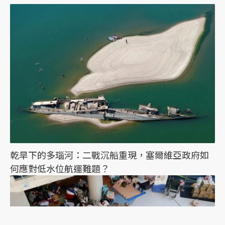
乾旱下的多瑙河：二戰沉船重現，塞爾維亞政府如
何應對低水位航運難題？