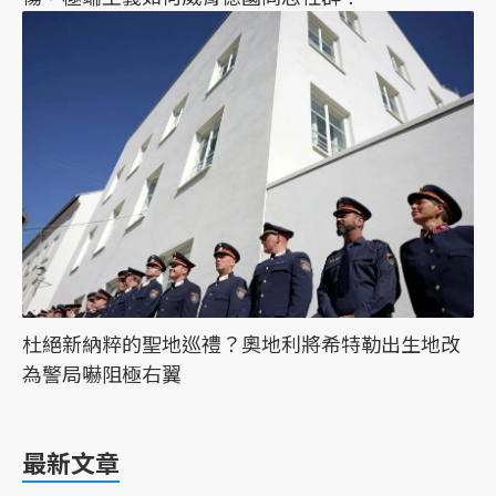
杜絕新納粹的聖地巡禮？奧地利將希特勒出生地改
為警局嚇阻極右翼
最新文章