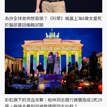
為拚全球首例想昏頭？《科學》揭露上海6歲女童死
於腦部基因編輯試驗
彩虹旗下的流血攻擊：柏林同志遊行遇襲造成1死29
傷，極端主義如何威脅德國同志社群？