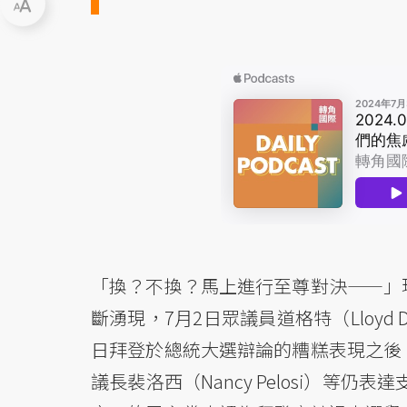
「換？不換？馬上進行至尊對決——」
斷湧現，7月2日眾議員道格特（Lloyd
日拜登於總統大選辯論的糟糕表現之後
議長裴洛西（Nancy Pelosi）等