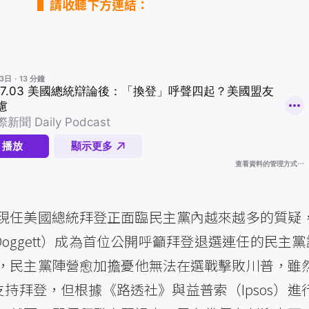
▌請收聽下方連結：
現任美國總統拜登正面臨民主黨內越來越多的質疑
 Doggett）成為首位公開呼籲拜登退選連任的民主黨
，民主黨陣營愈加擔憂他無法在選戰擊敗川普，雖
仍表達支持拜登，但根據《路透社》與益普索（Ipsos）