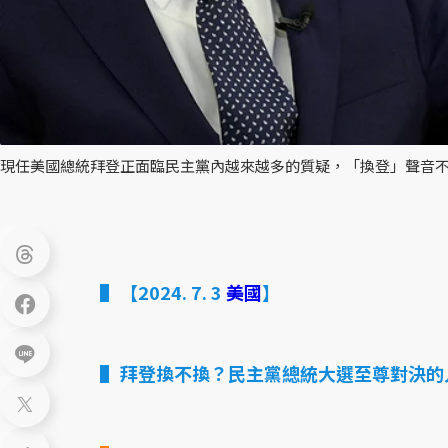
現任美國總統拜登正面臨民主黨內越來越多的質疑，「換登」聲音不
【2024. 7. 3
美國
】
拜登換不換？民主黨總統大選至尊對決的