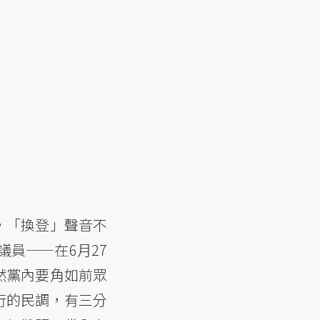
，「換登」聲音不
議員——在6月27
然黨內要角如前眾
進行的民調，有三分