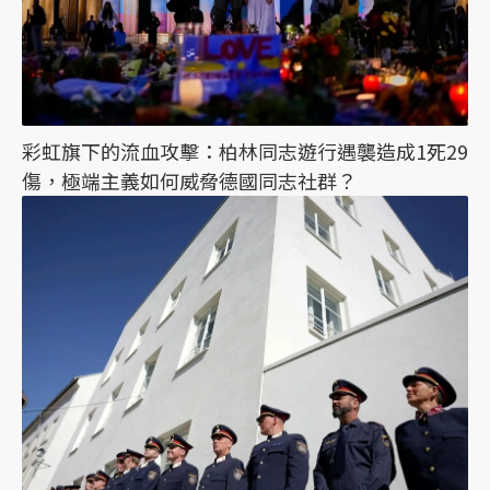
彩虹旗下的流血攻擊：柏林同志遊行遇襲造成1死29
傷，極端主義如何威脅德國同志社群？