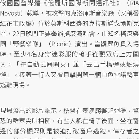
俄國國營媒體《俄羅斯國際新聞通訊社》（RIA
Novosti）報導，被攻擊的克洛庫斯音樂廳（又稱番
紅花市政廳）位於莫斯科西邊的克拉斯諾戈爾斯克
區，22日晚間正要舉辦搖滾演唱會，由知名搖滾樂
團「野餐樂隊」（Picnic）演出。當觀眾魚貫入場
時，至少4名身穿迷彩服的槍手從觀眾席上方闖
入，「持自動武器開火」並「丟出手榴彈或燃燒
彈」，接著一行人又被目擊開著一輛白色雷諾轎車
逃離現場。
現場流出的影片顯示，槍聲在表演廳響起迴盪，驚
恐的群眾尖叫相擁，有些人躲在椅子後面，坐在窗
邊的部分觀眾則是被迫打破窗戶逃跑。倖存者之