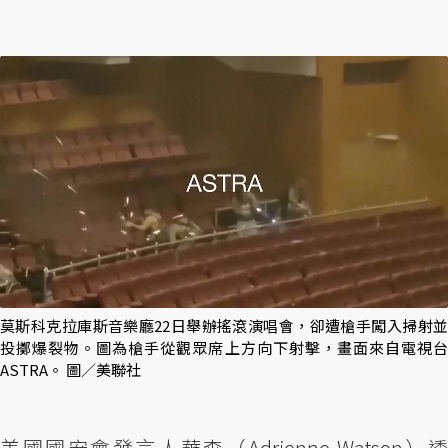
莫斯科克拉庫斯音樂廳22日舉辦搖滾演唱會，卻遭槍手闖入掃射並
投擲爆裂物。圖為槍手從觀眾席上方向下射擊，畫面來自電視台
ASTRA。 圖／美聯社
美國國安會發言人華森（Adrienne Watson）透