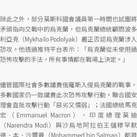
除此之外，部分莫斯科國會議員第一時間也試圖將
矛頭指向交戰中的烏克蘭，但烏克蘭總統顧問波多
利亞克（Mykhailo Podolyak）嚴正否認烏克蘭涉入
恐攻。他透過推特平台表示：「烏克蘭從未使用過
恐怖攻擊的手法，所有事情都在戰場上決定。」
儘管國際社會多數譴責俄羅斯入侵烏克蘭的戰事，
多數國家仍一致譴責此次恐怖攻擊行動。聯合國安
理會直批攻擊行動「惡劣又懦弱」；法國總統馬克
宏（Emmanuel Macron）、印度總理莫迪
（Narendra Modi）與沙烏地阿拉伯王儲穆罕默
德．本．沙爾曼（Mohammed bin Salman）都發