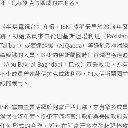
汗、烏茲別克等區域的古地名。
《半島電視台》介紹，ISKP據稱最早於2014年發
跡，初始成員來自從巴基斯坦塔利班（Pakistan
Taliban）或蓋達組織（Al Qaeda）等遜尼派極端組
織叛逃的人員，ISKP向伊斯蘭國時任首領巴格達迪
（Abu Bakr al-Baghdadi，已故）宣誓效忠，亦有
不少成員曾遠赴伊拉克或敘利亞，加入伊斯蘭國前
線的戰鬥。
ISKP當前主要活躍於阿富汗西北部，亦有眾多成員
潛伏在喀布爾。ISKP不滿阿富汗政府與美國政府有
任何形式的合作，近年在阿富汗多次發起恐怖攻