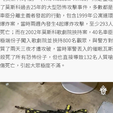
了莫斯科過去25年的大型恐怖攻擊事件，多數都是
車臣分離主義者發起的行動，包含1999年公寓連環
爆炸案，當時兩週內發生4起爆炸攻擊，至少293人
死亡；而在2002年莫斯科歌劇院挾持案，40名車臣
極端份子闖入歌劇院並挾持800名觀眾，與警方對
質了兩天三夜才遭攻破，當時軍警丟入的催眠瓦斯
殺死了所有恐怖份子，但也直接導致132名人質嗆
傷死亡，引起大眾極度不滿。