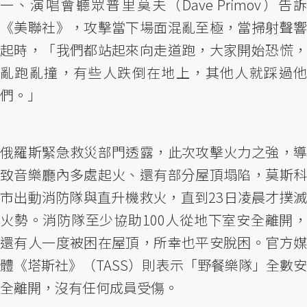
一、演唱會聽眾普里莫夫（Dave Primov）告訴
《美聯社》，攻擊當下場面混亂至極，當掃射聲響
起時，「我們都站起來向走道跑，大家開始恐慌，
亂跑亂撞，有些人跌倒在地上，其他人就踩過他
們。」
俄羅斯緊急救災部門透露，此次攻擊火力之強，導
致音樂廳內多處起火、還有部分屋頂塌陷，莫斯科
市出動消防隊與直升機救火，直到23日凌晨才撲滅
火勢。消防隊至少協助100人從地下室安全離開，
還有人一度被困在屋頂，所幸也平安脫困。官方媒
體《塔斯社》（TASS）則表示「野餐樂隊」全數安
全離開，沒有任何成員受傷。