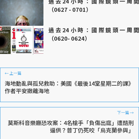
過去24小時：國際鏡頭一周間
（0627 - 0701）
過去24小時：國際鏡頭一周間
（0620- 0624）
←
上一篇
海地動亂與孤兒救助：美國《最後14堂星期二的課》
作者平安撤離海地
下一篇
→
莫斯科音樂廳恐攻案：4名槍手「負傷出庭」遭酷刑
逼供？普丁仍死咬「烏克蘭參與」