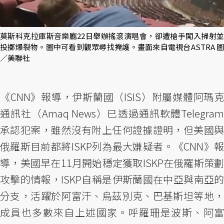
莫斯科克拉庫斯音樂廳22日舉辦搖滾演唱會，卻遭槍手闖入掃射並
投擲爆裂物。圖中可看到觀眾尋找掩護。畫面來自電視台ASTRA 圖
／美聯社
《CNN》報導，伊斯蘭國（ISIS）附屬媒體阿瑪克
通訊社（Amaq News）已透過通訊軟體Telegram
承認犯案，雖然沒有附上任何證據證明，但美國與
俄羅斯目前都將ISKP列為最大嫌疑者。《CNN》報
導，美國早在11月開始穩定獲取ISKP在俄羅斯策劃
攻擊的情報，ISKP自稱是伊斯蘭國在中亞與南亞的
分支，活躍於阿富汗、烏茲別克、巴基斯坦等地，
成員也多數來自上述國家。呼羅珊是波斯、阿富