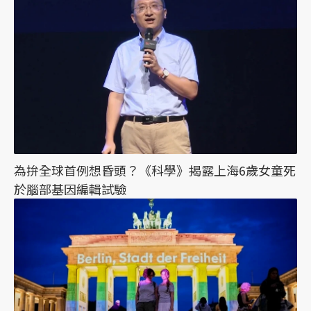
為拚全球首例想昏頭？《科學》揭露上海6歲女童死
於腦部基因編輯試驗