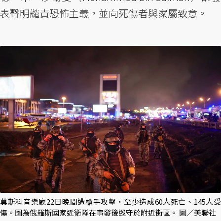
表聲明譴責恐怖主義，並向死傷者與家屬致意。
莫斯科音樂廳22日晚間遭槍手攻擊，至少造成60人死亡、145人受
傷。圖為俄羅斯國家近衛隊在事發後巡守於附近街區。 圖／美聯社