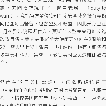
露，美國政府規範了「警告義務」（duty to
warn），意指官方單位獲知特定安全威脅後有義務
向他國發出警告，包含盟友和敵國。因此美方已在
3月初警告俄羅斯官方，莫斯科大型集會可能成為
恐攻目標。美國駐俄羅斯大使館更分別在2周前和
22日當天早上發出警告：「極端份子極有可能準備
攻擊莫斯科大型集會」，敦促美國公民遠離此類場
合。
然而在19日公開談話中，俄羅斯總統普丁
（Vladimir Putin）卻批評美國此番警告是「挑釁行
為」，指控美國的警告「根本是黑函」，「意圖恐
嚇，導致我們的社會更不安定。」