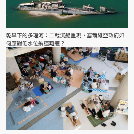
乾旱下的多瑙河：二戰沉船重現，塞爾維亞政府如
何應對低水位航運難題？