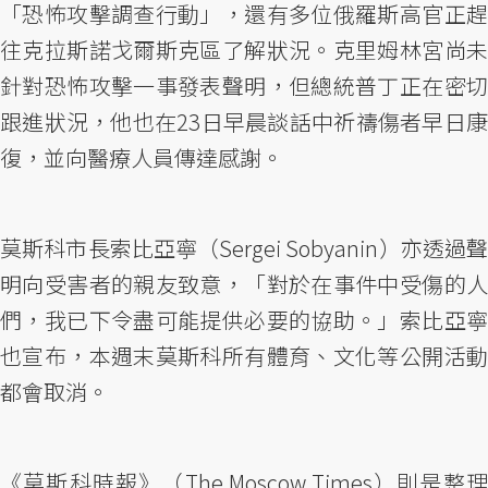
「恐怖攻擊調查行動」，還有多位俄羅斯高官正趕
往克拉斯諾戈爾斯克區了解狀況。克里姆林宮尚未
針對恐怖攻擊一事發表聲明，但總統普丁正在密切
跟進狀況，他也在23日早晨談話中祈禱傷者早日康
復，並向醫療人員傳達感謝。
莫斯科市長索比亞寧（Sergei Sobyanin）亦透過聲
明向受害者的親友致意，「對於在事件中受傷的人
們，我已下令盡可能提供必要的協助。」索比亞寧
也宣布，本週末莫斯科所有體育、文化等公開活動
都會取消。
《莫斯科時報》（The Moscow Times）則是整理