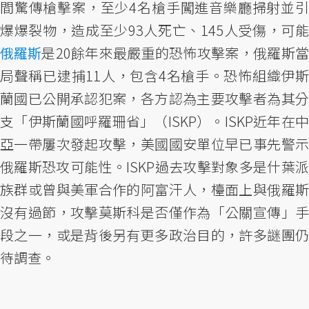
間驚傳槍擊案，至少4名槍手闖進音樂廳掃射並引
爆爆裂物，造成至少93人死亡、145人受傷，可能
俄羅斯
是20餘年來最嚴重的恐怖攻擊案，俄羅斯當
局聲稱已逮捕11人，包含4名槍手。恐怖組織伊斯
蘭國已公開承認犯案，各方認為主要攻擊者為其分
支「伊斯蘭國呼羅珊省」（ISKP）。ISKP近年在中
亞一帶屢次發起攻擊，美國國安單位早已事先警示
俄羅斯恐攻可能性。ISKP過去攻擊對象多是什葉派
族群或曾與美軍合作的阿富汗人，檯面上與俄羅斯
沒有過節，攻擊莫斯科是否僅作為「公關宣傳」手
段之一，或是背後另有更多政治目的，許多謎團仍
待調查。