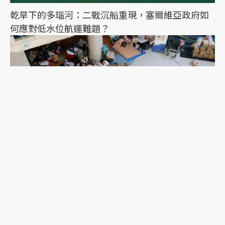
乾旱下的多瑙河：二戰沉船重現，塞爾維亞政府如
何應對低水位航運難題？
2026年熊本地震一週後：避難的前車之鑑，日本這
次能降低「災害關聯死」嗎？