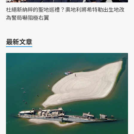
杜絕新納粹的聖地巡禮？奧地利將希特勒出生地改
為警局嚇阻極右翼
最新文章