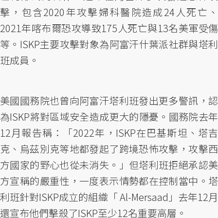
擊，包含2020年攻擊婦科醫院造成24人死亡、
2021年喀布爾恐攻導致175人死亡與13名美軍受傷
等。ISKP主要攻擊對象為阿富汗什葉派社群與塔利
班成員。
美國國務院也曾向阿富汗塔利班發出更多警訊，認
為ISKP將對區域安全造成更大的隱憂。國務院去年
12月報告稱：「2022年，ISKP在巴基斯坦、塔吉
克、烏茲別克等地都發起了跨境恐怖攻擊，攻擊西
方國家的野心也從未消失。」但塔利班拒絕承認美
方宣稱的嚴重性，一度表示情勢都在控制當中。塔
利班針對ISKP成立的組織「 Al-Mersaad」去年12月
還宣布他們擊殺了ISKP至少12名重要高層。