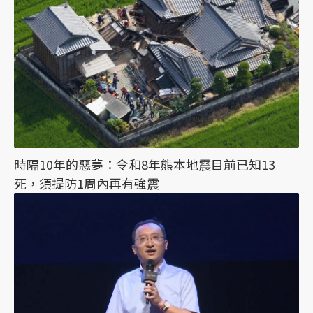
時隔10年的惡夢：令和8年熊本地震目前已知13
死，須提防1周內再有強震