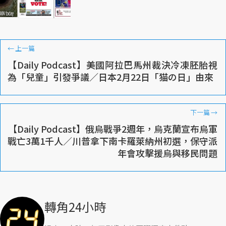
←
上一篇
【Daily Podcast】美國阿拉巴馬州裁決冷凍胚胎視
為「兒童」引發爭議／日本2月22日「猫の日」由來
下一篇
→
【Daily Podcast】俄烏戰爭2週年，烏克蘭宣布烏軍
戰亡3萬1千人／川普拿下南卡羅萊納州初選，保守派
年會攻擊援烏與移民問題
轉角24小時