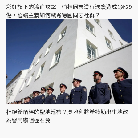
彩虹旗下的流血攻擊：柏林同志遊行遇襲造成1死29
傷，極端主義如何威脅德國同志社群？
杜絕新納粹的聖地巡禮？奧地利將希特勒出生地改
為警局嚇阻極右翼