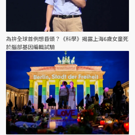
為拚全球首例想昏頭？《科學》揭露上海6歲女童死
於腦部基因編輯試驗