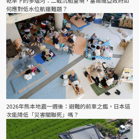
乾旱下的多瑙河：二戰沉船重現，塞爾維亞政府如
何應對低水位航運難題？
2026年熊本地震一週後：避難的前車之鑑，日本這
次能降低「災害關聯死」嗎？