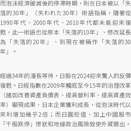
而泡沫經濟破滅後的停滯時期，則在日本被以「失
落的30年」（失われた30年）術語指稱，隨著從
1990年代、2000年代、2010年代都未能迎來復
甦，此一術語也從原本「失落的10年」、修改延長
為「失落的20年」、到現在被稱作「失落的30
年」。
經過34年的漫長等待，日股在2024迎來驚人的反彈
復甦。日經指數在2009年觸底至今15年的治理改革
（諸如改善資產負債表、提高營利率、提高資產效
率）顯現成果、日本企業獲利成長，從泡沫時代以
來利增加幾乎2倍；而日圓貶值、加上中國股市
「千股跌停」慘狀和地緣政治風險致使外資撤出，