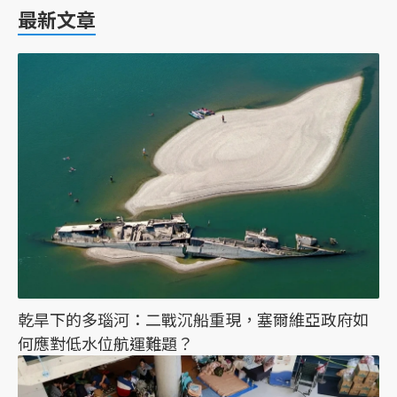
最新文章
乾旱下的多瑙河：二戰沉船重現，塞爾維亞政府如
何應對低水位航運難題？