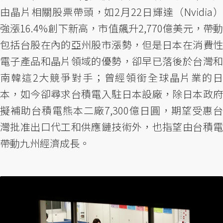
由晶片相關股票帶頭，如2月22日輝達（Nvidia）
強漲16.4%創下新高，市值飆升2,770億美元，帶動
包括台股在內的亞州股市漲勢，但是日本在消費性
電子產品和晶片領域的優勢，卻早已落後於台灣和
南韓這2大競爭對手；曾經領銜全球晶片業的日
本，如今卻尋求台積電入駐日本設廠，除日本政府
擬補助台積電熊本二廠7,300億日圓，期望受惠台
灣批准出口代工和供應鏈技術外，也指望由台積電
帶動九州經濟成長。