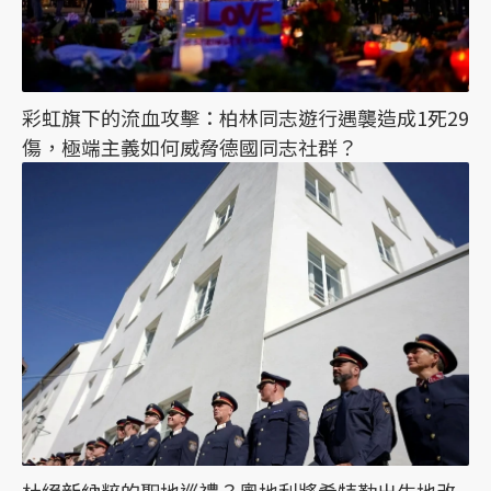
彩虹旗下的流血攻擊：柏林同志遊行遇襲造成1死29
傷，極端主義如何威脅德國同志社群？