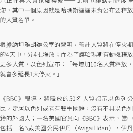
示正在與人質家屬聯繫——此前協議談判進度停
滯，其中一個原因就是哈瑪斯遲遲未肯公布要釋放
的人質名單。
根據納坦雅胡辦公室的聲明，預計人質將在停火期
的4天中，分4批釋放；而為了讓哈瑪斯有動機釋放
更多人質，以色列宣布：「每增加10名人質釋放，
就會多延長1天停火。」
《BBC》報導，將釋放的50名人質都示以色列公
民，定居以色列或者有雙重國籍，沒有不具以色列
籍的外國人；一名美國官員向《BBC》表示，當中
包括一名3歲美國公民伊丹（Avigail Idan），伊丹