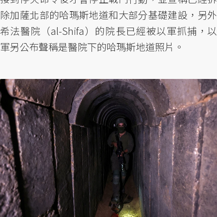
除加薩北部的哈瑪斯地道和大部分基礎建設，另外
希法醫院（al-Shifa）的院長已經被以軍抓捕，以
軍另公布聲稱是醫院下的哈瑪斯地道照片。