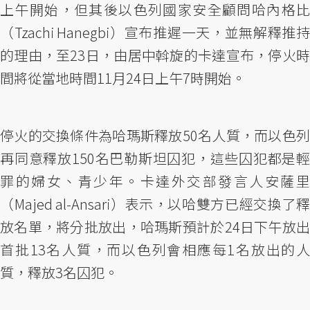
上午開始，但其後以色列國家安全顧問哈內格比
（Tzachi Hanegbi）宣布推遲一天，並無解釋推持
的理由，至23日，由居中斡旋的卡達宣布，停火時
間將從當地時間11月24日上午7時開始。
停火的交換條件為哈瑪斯釋放50名人質，而以色列
再同意釋放150名巴勒斯坦囚犯，這些囚犯都是輕
罪的婦女、青少年。卡達外交部發言人安薩里
（Majed al-Ansari）表示，以哈雙方已經交換了釋
放名單，將分批放出，哈瑪斯預計於24日下午放出
首批13名人質，而以色列會相應每1名放出的人
質，釋放3名囚犯。