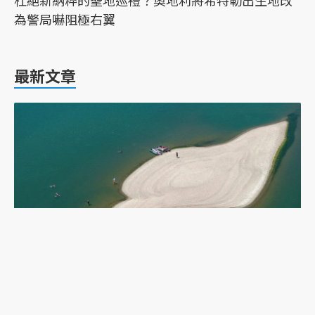
杜絕新納粹的聖地巡禮？奧地利將希特勒出生地改
為警局嚇阻極右翼
最新文章
乾旱下的多瑙河：二戰沉船重現，塞爾維亞政府如