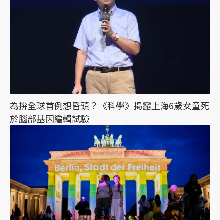
為拚全球首例想昏頭？《科學》揭露上海6歲女童死
於腦部基因編輯試驗