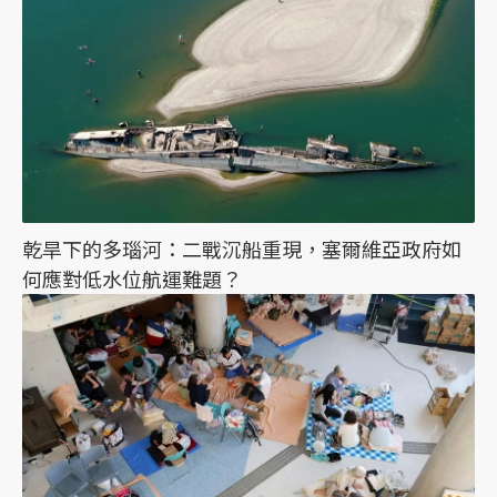
乾旱下的多瑙河：二戰沉船重現，塞爾維亞政府如
何應對低水位航運難題？