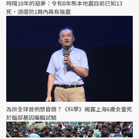
時隔10年的惡夢：令和8年熊本地震目前已知13
死，須提防1周內再有強震
為拚全球首例想昏頭？《科學》揭露上海6歲女童死
於腦部基因編輯試驗