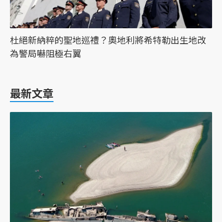
杜絕新納粹的聖地巡禮？奧地利將希特勒出生地改
為警局嚇阻極右翼
最新文章