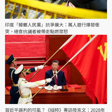
印度「蟑螂人民黨」抗爭擴大：萬人遊行爆發衝
突，絕食抗議者被帶走點燃眾怒
習近平誤判的可能？《紐時》專訪陸克文：2028年