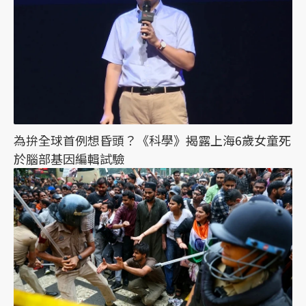
為拚全球首例想昏頭？《科學》揭露上海6歲女童死
於腦部基因編輯試驗