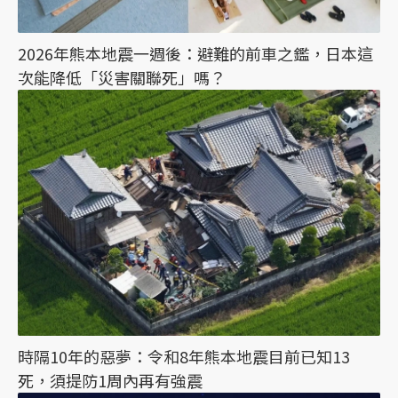
2026年熊本地震一週後：避難的前車之鑑，日本這
次能降低「災害關聯死」嗎？
時隔10年的惡夢：令和8年熊本地震目前已知13
死，須提防1周內再有強震