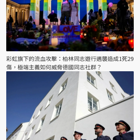
彩虹旗下的流血攻擊：柏林同志遊行遇襲造成1死29
傷，極端主義如何威脅德國同志社群？