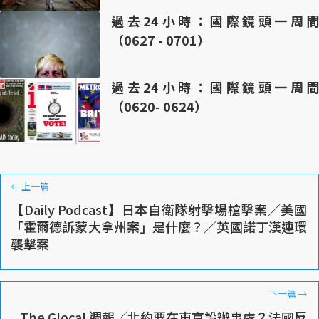
過去24小時：國際鏡頭一周間
（0627 - 0701）
過去24小時：國際鏡頭一周間
（0620- 0624）
←
上一篇
【Daily Podcast】日本自衛隊射擊場槍擊案／美國
「霍爾德訴蒙大拿州案」是什麼？／英國諾丁漢連環
襲擊案
下一篇
→
The Glocal 週報／北約要在東京設辦事處？法國反