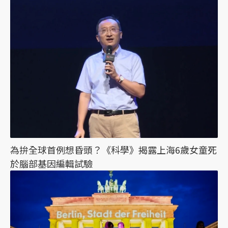
為拚全球首例想昏頭？《科學》揭露上海6歲女童死
於腦部基因編輯試驗