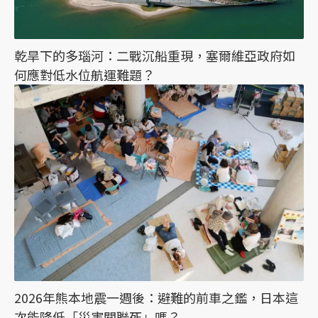
乾旱下的多瑙河：二戰沉船重現，塞爾維亞政府如
何應對低水位航運難題？
2026年熊本地震一週後：避難的前車之鑑，日本這
次能降低「災害關聯死」嗎？