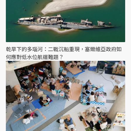
乾旱下的多瑙河：二戰沉船重現，塞爾維亞政府如
何應對低水位航運難題？