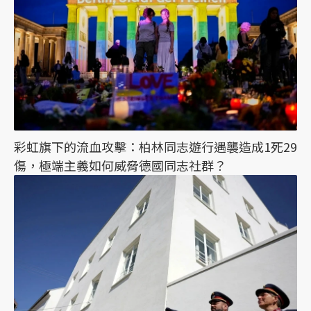
彩虹旗下的流血攻擊：柏林同志遊行遇襲造成1死29
傷，極端主義如何威脅德國同志社群？