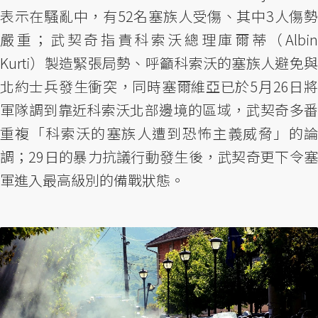
表示在騷亂中，有52名塞族人受傷、其中3人傷勢
嚴重；武契奇指責科索沃總理庫爾蒂（Albin
Kurti）製造緊張局勢、呼籲科索沃的塞族人避免與
北約士兵發生衝突，同時塞爾維亞已於5月26日將
軍隊調到靠近科索沃北部邊境的區域，武契奇多番
重複「科索沃的塞族人遭到恐怖主義威脅」的論
調；29日的暴力抗議行動發生後，武契奇更下令塞
軍進入最高級別的備戰狀態。