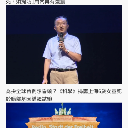
死，須提防1周內再有強震
為拚全球首例想昏頭？《科學》揭露上海6歲女童死
於腦部基因編輯試驗