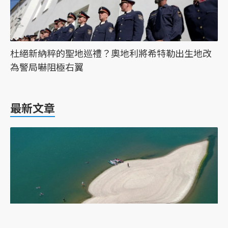
杜絕新納粹的聖地巡禮？奧地利將希特勒出生地改
為警局嚇阻極右翼
最新文章