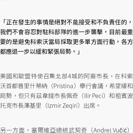
「正在發生的事情是絕對不能接受和不負責任的，
我們不會容忍對駐科部隊的進一步襲擊，目前最重
要的是避免科索沃當局採取更多單方面行動，各方
都應退一步以緩和緊張局勢。」
美國和歐盟特使召集北部4城的阿裔市長，在科索
沃首都普里什蒂納（Pristina）舉行會議，希望緩和
局勢，但只有茲韋錢市長佩奇（Ilir Peci）和祖賓波
托克市長澤基里（Izmir Zeqiri）出席。
另一方面，塞爾維亞總統武契奇（Andrej Vučić）