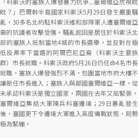
「科索沃的塞族人爆發暴力抗爭...塞爾維亞虎視眈
眈？」巴爾幹半島國家科索沃5月29日發生嚴重騷
亂，30多名北約駐科索沃維和部隊軍人遭塞爾維亞
裔的抗議者攻擊受傷。騷亂起因是居住於科索沃北
部的塞族人抵制當地4城的市長選舉，並反對在極
低投票率下當選的阿爾巴尼亞裔（科索沃主要族
群）市長就職。科索沃政府5月26日仍任命4名市長
就職，塞族人爆發強烈不滿，包圍當地市府大樓不
讓新任市長進入；塞族人與鄰國塞爾維亞一樣，從
未承認科索沃是獨立國家，兩國在去年又陷緊張，
塞爾維亞集結大軍陳兵科塞邊境；29日暴亂發生
後，塞國更下令邊境大軍進入高度備戰狀態，局勢
極為緊繃。