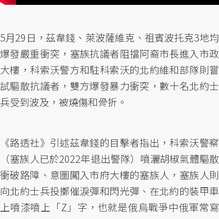
5月29日，茲韋錢、萊波薩維克、祖賓波托克3地均
爆發嚴重衝突，塞族抗議者阻擋阿裔市長進入市政
大樓，科索沃警方和駐科索沃的北約維和部隊則嘗
試驅散抗議者，雙方爆發暴力衝突，數十名北約士
兵受到波及，被燒傷和骨折。
《路透社》引述茲韋錢的目擊者指出，科索沃警察
（塞族人已於2022年退出警隊）噴灑胡椒氣體驅散
衝破路障、意圖闖入市府大樓的塞族人，塞族人則
向北約士兵投擲催淚彈和閃光彈、在北約的裝甲車
上噴漆噴上「Z」字，也就是俄烏戰爭中俄軍常寫