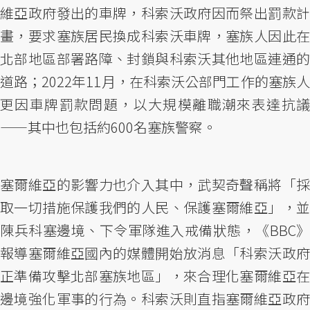
維亞政府發出的車牌，科索沃政府因而祭出罰款計
畫，要求塞族居民換成科索沃車牌，塞族人因此在
北部地區部署路障、封鎖與科索沃其他地區連通的
道路；2022年11月，在科索沃公部門工作的塞族人
更因車牌罰款問題，以大規模離職潮來表達抗議
——其中也包括約600名塞族警察。
塞爾維亞的影響力也介入其中，武契奇聲稱將「採
取一切措施保護我們的人民、保護塞爾維亞」，並
陳兵科塞邊境、下令軍隊進入戒備狀態，《BBC》
報導塞爾維亞國內的媒體開始放消息「科索沃政府
正準備攻擊北部塞族地區」，來合理化塞爾維亞在
邊境強化軍事的行為。科索沃則直指塞爾維亞政府