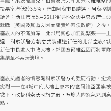
韋錢、萊波薩維克、祖賓波托克和北米特羅維察的
投票率均低於3.5%，皆由阿裔市長勝選、阿裔控制
議會；新任市長5月26日獲得科索沃中央政府任命
就職（美國及其盟友因而譴責科索沃政府）之後，
塞族人的不滿加深，北部局勢愈加混亂緊張——上
週，科索沃警方執意武裝護送新任的北部塞族4城
新任市長進入市政大樓，鄰國塞爾維亞因而將軍隊
集結至科索沃邊境。
塞族抗議者的憤怒隨科索沃警方的強硬行動，愈燒
愈烈——在4城市府大樓上原本的塞爾維亞國旗被
撤下、改掛科索沃國旗之後，塞族人的怒氣來到高
點。