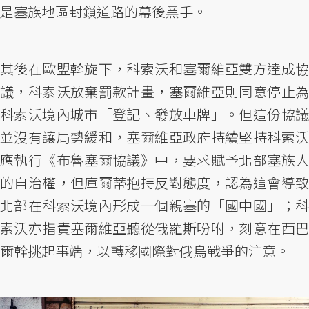
是塞族地區封鎖道路的幕後黑手。
其後在歐盟斡旋下，科索沃和塞爾維亞雙方達成協
議，科索沃放棄罰款計畫，塞爾維亞則同意停止為
科索沃境內城市「登記、發放車牌」。但這份協議
並沒有讓局勢緩和，塞爾維亞政府持續堅持科索沃
應執行《布魯塞爾協議》中，要求賦予北部塞族人
的自治權，但庫爾蒂抱持反對態度，認為這會導致
北部在科索沃境內形成一個親塞的「國中國」；科
索沃亦指責塞爾維亞聽從俄羅斯吩咐，刻意在西巴
爾幹挑起事端，以轉移國際對俄烏戰爭的注意。