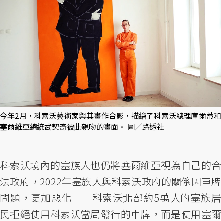
今年2月，科索沃藝術家與其畫作合影，描繪了科索沃總理庫爾蒂和
塞爾維亞總統武契奇彼此親吻的畫面。 圖／路透社
科索沃境內的塞族人也仍將塞爾維亞視為自己的合
法政府，2022年塞族人與科索沃政府的關係因車牌
問題，更加惡化——科索沃北部約5萬人的塞族居
民拒絕使用科索沃當局發行的車牌，而是使用塞爾