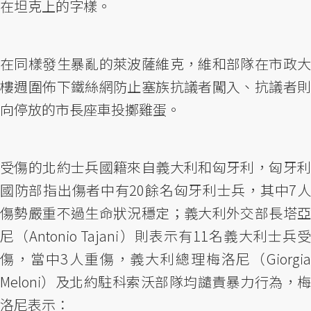
在坦克上的字樣。
在同樣發生暴亂的萊波薩維克，維和部隊在市政大
樓週圍佈下鐵絲網防止塞族抗議者闖入、抗議者則
向停放的市長座車投擲雞蛋。
受傷的北約士兵國籍來自義大利和匈牙利，匈牙利
國防部指出傷者中有20餘名匈牙利士兵，其中7人
傷勢嚴重不過生命狀況穩定；義大利外交部長塔亞
尼（Antonio Tajani）則表示有11名義大利士兵受
傷，當中3人重傷，義大利總理梅洛尼（Giorgia
Meloni）及北約駐科索沃部隊均譴責暴力行為，梅
洛尼表示：