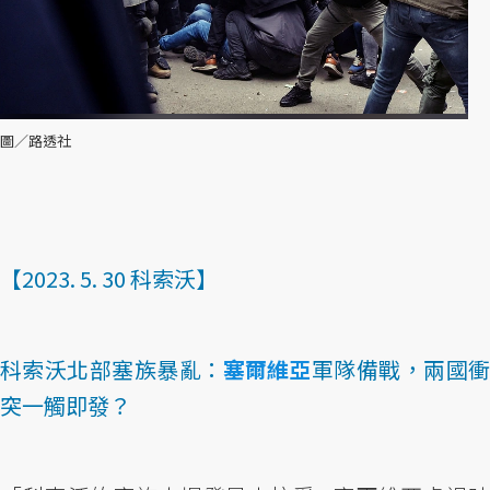
圖／路透社
【2023. 5. 30 科索沃】
科索沃北部塞族暴亂：
塞爾維亞
軍隊備戰，兩國
突一觸即發？