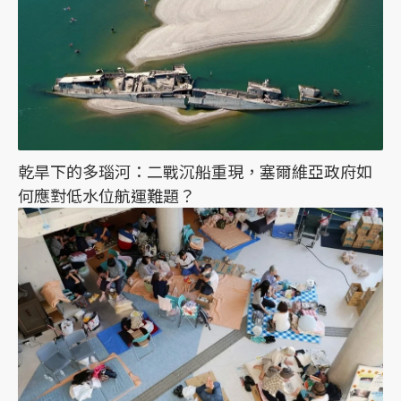
乾旱下的多瑙河：二戰沉船重現，塞爾維亞政府如
何應對低水位航運難題？