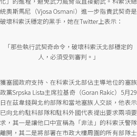
化」的進程，避免武力威脅或直接動武。科索沃總
統奧斯馬尼（Vjosa Osmani）進一步指責武契奇是
破壞科索沃穩定的黑手，她在Twitter上表示：
「那些執行武契奇命令，破壞科索沃北部穩定的
人，必須受到審判。」
獲塞國政府支持、在科索沃北部佔主導地位的塞族
政黨Srpska Lista主席拉基奇（Goran Rakic）5月29
日在茲韋錢與北約部隊和當地塞族人交談，他表示
已向北約駐科部隊和駐科外國代表提出要求兩項要
求，其一是讓他口中宣稱為「非法」的科索沃警隊
離開，其二是將部署在市政大樓周圍的所有部隊士