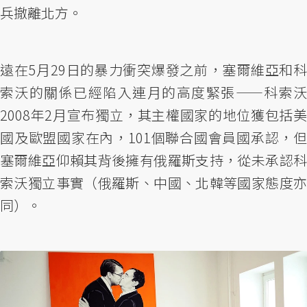
兵撤離北方。
遠在5月29日的暴力衝突爆發之前，塞爾維亞和科
索沃的關係已經陷入連月的高度緊張——科索沃
2008年2月宣布獨立，其主權國家的地位獲包括美
國及歐盟國家在內，101個聯合國會員國承認，但
塞爾維亞仰賴其背後擁有俄羅斯支持，從未承認科
索沃獨立事實（俄羅斯、中國、北韓等國家態度亦
同）。