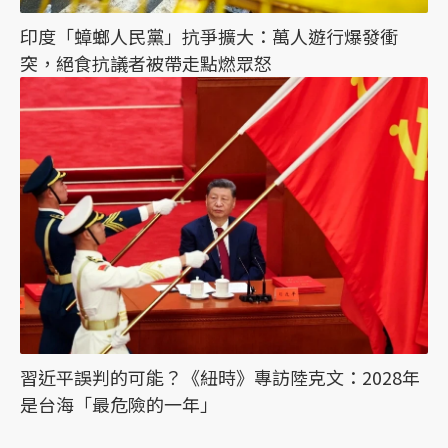
印度「蟑螂人民黨」抗爭擴大：萬人遊行爆發衝
突，絕食抗議者被帶走點燃眾怒
習近平誤判的可能？《紐時》專訪陸克文：2028年
是台海「最危險的一年」