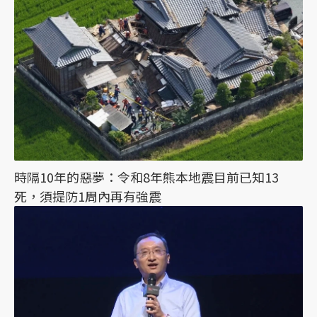
時隔10年的惡夢：令和8年熊本地震目前已知13
死，須提防1周內再有強震