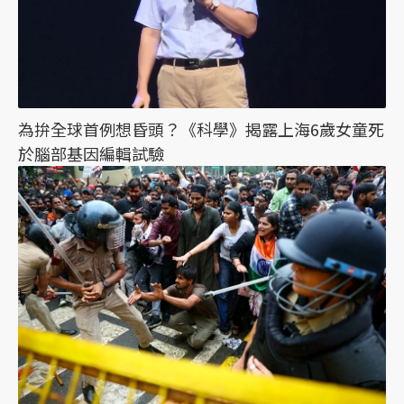
為拚全球首例想昏頭？《科學》揭露上海6歲女童死
於腦部基因編輯試驗