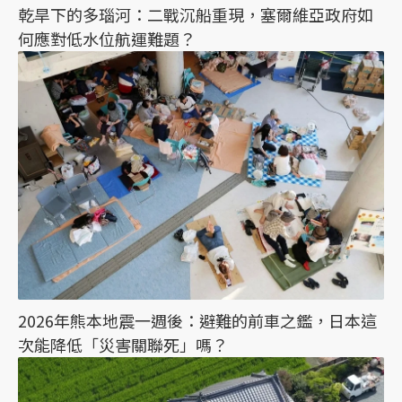
乾旱下的多瑙河：二戰沉船重現，塞爾維亞政府如
何應對低水位航運難題？
2026年熊本地震一週後：避難的前車之鑑，日本這
次能降低「災害關聯死」嗎？