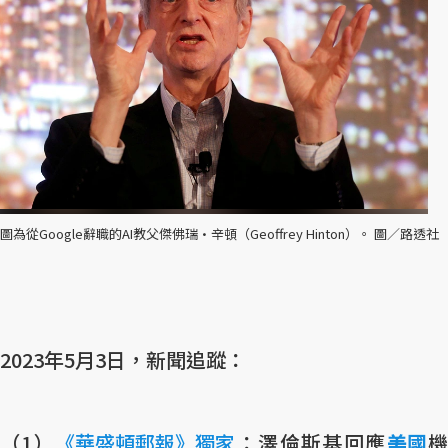
圖為從Google辭職的AI教父傑佛瑞·辛頓（Geoffrey Hinton）。 圖／路透社
2023年5月3日，新聞追蹤：
（1）
《華盛頓郵報》獨家
：澤倫斯基回應
美國