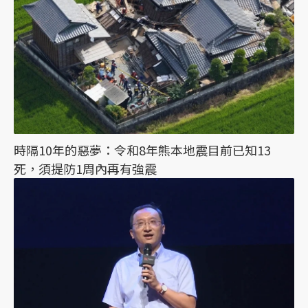
時隔10年的惡夢：令和8年熊本地震目前已知13
死，須提防1周內再有強震