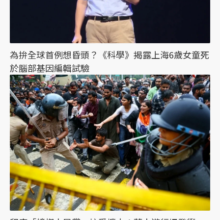
為拚全球首例想昏頭？《科學》揭露上海6歲女童死
於腦部基因編輯試驗