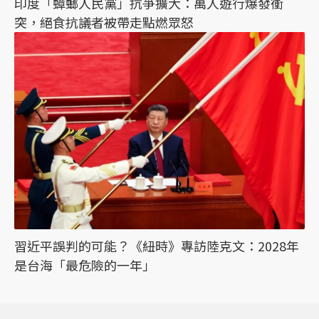
印度「蟑螂人民黨」抗爭擴大：萬人遊行爆發衝
突，絕食抗議者被帶走點燃眾怒
習近平誤判的可能？《紐時》專訪陸克文：2028年
是台海「最危險的一年」