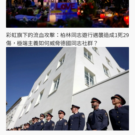
彩虹旗下的流血攻擊：柏林同志遊行遇襲造成1死29
傷，極端主義如何威脅德國同志社群？