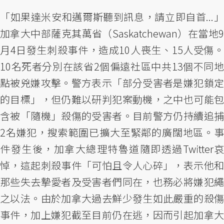
「如果達米安和邁爾斯聽到訊息，請立即自首...」
加拿大中部薩克其萬省（Saskatchewan）在當地9
月4日發生刺殺事件，造成10人喪生、15人受傷。
10名死者分別在該省2個偏遠社區中共13個不同地
點被兇嫌攻擊。警方表示「部分受害者是嫌犯鎖定
的目標」，但仍難以研判犯案動機，之中也可能包
含被「隨機」殺傷的受害者。目前警方仍持續追捕
2名嫌犯，搜索範圍已擴大至緊鄰的廣闊地區。事
件發生後，加拿大總理特魯道隨即透過Twitter哀
悼，這起刺殺事件「可怕且令人心碎」，表示他和
那些失去摯愛者及受害者們同在，也務必將嫌犯繩
之以法。由於加拿大過去鮮少發生如此嚴重的殺傷
事件，加上嫌犯截至目前仍在逃，因而引起加拿大