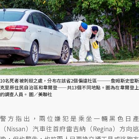
10名死者被刺殺之處，分布在該省2個偏遠社區———詹姆斯史密斯
克里原住民自治區和韋爾登——共13個不同地點。圖為在韋爾登上
的調查人員。 圖／美聯社
警方指出，兩位嫌犯是乘坐一輛黑色日產
（Nissan）汽車往首府雷吉納（Regina）方向逃
逸，但也警告，也許兩人已更換交通工具或逃跑方