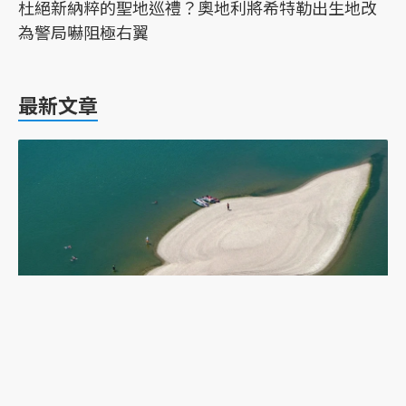
杜絕新納粹的聖地巡禮？奧地利將希特勒出生地改
為警局嚇阻極右翼
最新文章