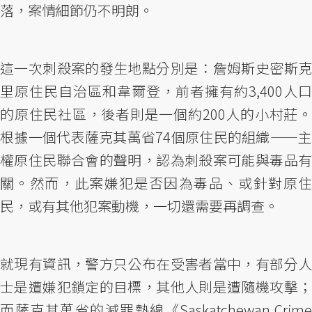
落，案情細節仍不明朗。
這一次刺殺案的發生地點分別是：詹姆斯史密斯克
里原住民自治區和韋爾登，前者擁有約3,400人口
的原住民社區，後者則是一個約200人的小村莊。
根據一個代表薩克其萬省74個原住民的組織——主
權原住民聯合會的聲明，認為刺殺案可能與毒品有
關。然而，此案嫌犯是否因為毒品、或針對原住
民，或有其他犯案動機，一切還需要再調查。
就現有資訊，警方只公布在受害者當中，有部分人
士是遭嫌犯鎖定的目標，其他人則是遭隨機攻擊；
而薩克其萬省的減罪熱線《Saskatchewan Crime