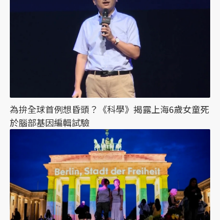
為拚全球首例想昏頭？《科學》揭露上海6歲女童死
於腦部基因編輯試驗