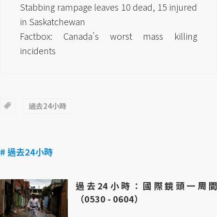
Stabbing rampage leaves 10 dead, 15 injured
in Saskatchewan
Factbox: Canada's worst mass killing
incidents
過去24小時
# 過去24小時
過去24小時：國際鏡頭一周間
（0530 - 0604）