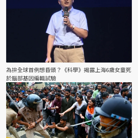
為拚全球首例想昏頭？《科學》揭露上海6歲女童死
於腦部基因編輯試驗