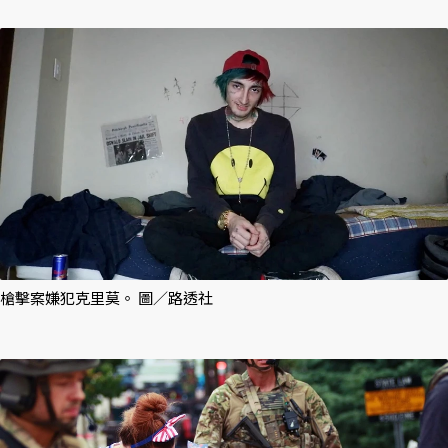
槍擊案嫌犯克里莫。 圖／路透社