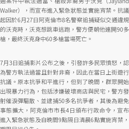
通案件中執法過當、槍殺非裔男子沃克（Jayland
Walker），而宣布進入緊急狀態並實施宵禁。抗議
起因於6月27日阿克倫市8名警察追捕疑似交通違規
的沃克時，沃克想跳車逃跑，警方便朝他連開90多
槍，最終沃克身中60多槍當場死亡。
7月3日追捕影片公布之後，引發許多民眾憤怒，認
為警方執法過當且針對非裔，因此在當日上街遊行
抗議。原本抗爭和平進行，但到了晚間，群眾開始
出現暴力行為，包括涉嫌破壞商店與民宅，警方發
射催淚彈驅散、並逮捕50多名抗爭者，其後為避免
事態擴大，阿克倫市市長4日頒布行政命令，宣布
進入緊急狀態及自晚間9點隔日清晨6點實施宵禁，