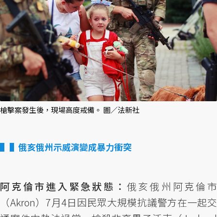
槍擊案發生後，現場高度戒備。 圖／法新社
▌俄亥俄州示威演變成暴力衝突
阿克倫市進入緊急狀態：
俄亥俄州阿克倫
（Akron）7月4日因民眾大規模抗議警方在一起交