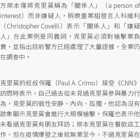
方原本僅將克里莫稱為「關係人」（a person of
interest）而非嫌疑人，稍晚重案組發言人科維利
（Christopher Covelli）表示「關係人」和「嫌疑
人」在此案例是同義詞，克里莫必須對槍擊案負
責，並指出目前警方已經處理了大量證據，全案仍
在調查中。
克里莫的叔叔保羅（Paul A. Crimo）接受《CNN》
訪問時表示，自己過去從未見過克里莫參與暴力行
為，克里莫的個性安靜、內向、孤獨，他認為沒有
跡象顯示克里莫會進行大規模槍擊。保羅也表示他
未看過克里莫有朋友拜訪；原本克里莫在餐飲店工
作，但在疫情爆發之後就無業至今，不過克里莫在