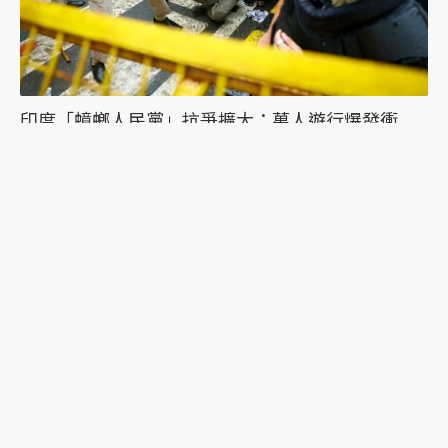
印度「蟑螂人民黨」抗爭擴大：萬人遊行爆發衝
突，絕食抗議者被帶走點燃眾怒