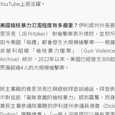
YouTube上很活躍。
美國槍枝暴力氾濫程度有多嚴重？
伊利諾州州長
里茨克（JB Pritzker） 對槍擊案表示憤怒，並怒斥
如今美國「每週」都會發生大規模槍擊案——根據
非營利組織「槍枝暴力檔案」（Gun Violence
Archive）統計，2022年以來，美國已經發生309起
死傷超過4人的大規模槍擊案。
民主黨籍的普里茨克已與總統拜登談過話，拜登表
示對這起「毫無意義的槍枝暴力」感到震驚，而身
兼民主黨參議院黨鞭的伊利諾州參議員德賓（Dick
Durbin）厲聲譴責，「一個人沒道理可以擁有軍事