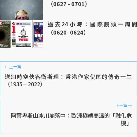
（0627 - 0701）
過去24小時：國際鏡頭一周間
（0620- 0624）
←
上一篇
送別時空俠客衛斯理：香港作家倪匡的傳奇一生
（1935－2022）
下一篇
→
阿爾卑斯山冰川崩落中：歐洲極端高溫的「融化危
機」