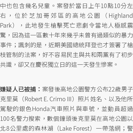
中也包含幾名兒童。案發於當日上午10點10分左
右，位於芝加哥郊區的高地公園（Highland
Park），此地發生槍擊死亡悲劇令當地人極感震
驚，因為這一區數十年來幾乎未曾有過類似的暴力
事件；諷刺的是，近期美國總統拜登也才簽署了槍
枝管制的法案，好不容易民主與共和兩黨有了初步
共識，卻又在慶祝獨立日的這一天發生慘案。
嫌疑人已被捕：
案發後高地公園警方公布22歲男子
克里莫（Robert E. Crimo III）照片姓名、以及他所
駕駛的銀色Honda汽車照片與車號，並動員超過
100名警力搜索，數個鐘頭後克里莫在高地公園以
北8公里處的森林湖（Lake Forest）一帶落網；警