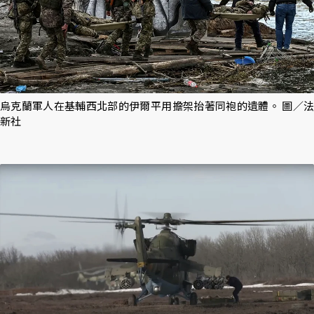
烏克蘭軍人在基輔西北部的伊爾平用擔架抬著同袍的遺體。 圖／法
新社