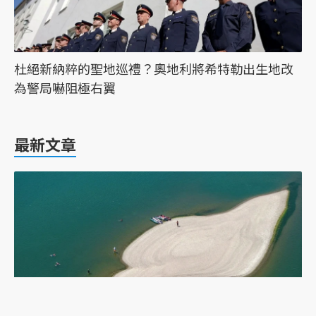
杜絕新納粹的聖地巡禮？奧地利將希特勒出生地改
為警局嚇阻極右翼
最新文章