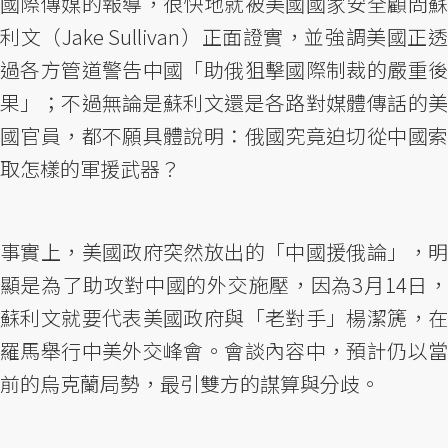
國際傳媒的報導，很快地就被美國國家安全顧問蘇
利文（Jake Sullivan）正面證實，並強調美國正透
過各方管道警告中國「助俄狙擊國際制裁的嚴重後
果」；不過無論是蘇利文還是各路對媒體傳話的美
國官員，都不願具體說明：俄國究竟迫切從中國索
取怎樣的軍援武器？
事實上，美國政府突然放出的「中國援俄論」，明
顯是為了助攻對中國的外交施壓，因為3月14日，
蘇利文就要代表美國政府與「老對手」楊潔篪，在
羅馬舉行中美外交峰會。會談內容中，預計仍以當
前的烏克蘭局勢，最引雙方的謀算與分歧。