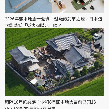
2026年熊本地震一週後：避難的前車之鑑，日本這
次能降低「災害關聯死」嗎？
時隔10年的惡夢：令和8年熊本地震目前已知13
死，須提防1周內再有強震