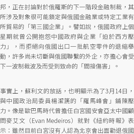
邦，正在討論對於俄羅斯的下一階段金融制裁，其
所涉及對象很可能鎖定與俄國金融業或特定工業有
所貿易的「第三國企業」。譬如說，俄國政府上個
星期就曾公開抱怨中國政府與企業「迫於西方壓
力」，而拒絕向俄國出口一批航空零件的退縮舉
動，許多尚未切斷與俄國聯繫的外企，亦擔心會受
下一波制裁波及而受到致命的「間接傷害」。
事實上，蘇利文的放話，也明顯示為了3月14日，
與中國政治局委員楊潔篪的「羅馬峰會」鋪陳壓
力。像是歐巴馬時代曾擔任白宮國安會亞太中國顧
問麥艾文（Evan Medeiros）就對《紐約時報》表
示：雖然目前白宮沒有人認為北京會出面勸退俄國