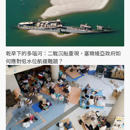
乾旱下的多瑙河：二戰沉船重現，塞爾維亞政府如
何應對低水位航運難題？