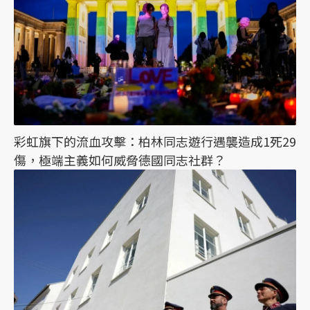
彩虹旗下的流血攻擊：柏林同志遊行遇襲造成1死29
傷，極端主義如何威脅德國同志社群？