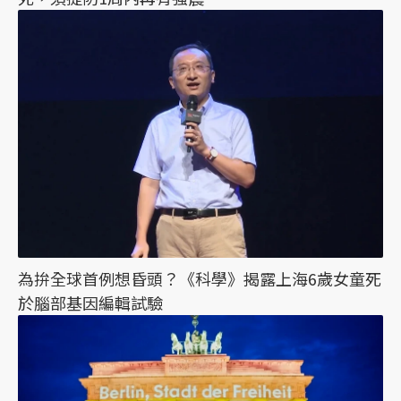
為拚全球首例想昏頭？《科學》揭露上海6歲女童死
於腦部基因編輯試驗