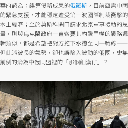
華府認為：誤算侵略成果的
俄羅斯
，目前亟需中
的緊急支援，才能穩定遭受第一波國際制裁衝擊的
本土經濟；至於莫斯科開口請求北京軍事援助的思
量，則與烏克蘭政府一直索要北約戰鬥機的戰略邏
輯類似，都是希望把對方拖下水攬至同一戰線——
但此消彼長的氣勢，卻也讓陷入被動的俄國，史無
前例的淪為中俄同盟裡的「那個細漢仔」？