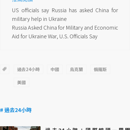
US officials say Russia has asked China for
military help in Ukraine
Russia Asked China for Military and Economic
Aid for Ukraine War, U.S. Officials Say
過去24小時
中國
烏克蘭
俄羅斯
美國
# 過去24小時