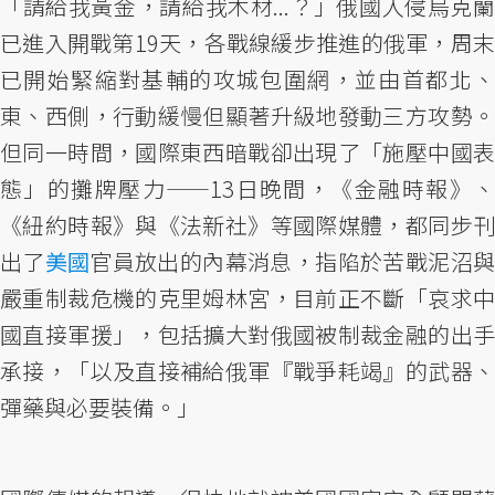
「請給我黃金，請給我木材...？」俄國入侵烏克蘭
已進入開戰第19天，各戰線緩步推進的俄軍，周末
已開始緊縮對基輔的攻城包圍網，並由首都北、
東、西側，行動緩慢但顯著升級地發動三方攻勢。
但同一時間，國際東西暗戰卻出現了「施壓中國表
態」的攤牌壓力——13日晚間，《金融時報》、
《紐約時報》與《法新社》等國際媒體，都同步刊
出了
美國
官員放出的內幕消息，指陷於苦戰泥沼
嚴重制裁危機的克里姆林宮，目前正不斷「哀求中
國直接軍援」，包括擴大對俄國被制裁金融的出手
承接，「以及直接補給俄軍『戰爭耗竭』的武器、
彈藥與必要裝備。」