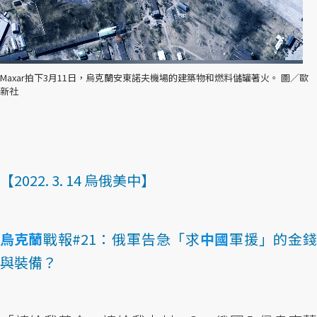
Maxar拍下3月11日，烏克蘭安東諾夫機場的建築物和燃料儲罐著火。 圖／歐
新社
【2022. 3. 14 烏俄美中】
烏克蘭
戰報#21：俄軍告急「求
中國
軍援」的金
與裝備？