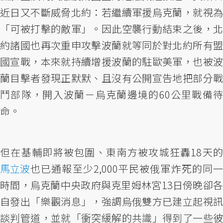
近日又不斷威脅北約：若繼續軍援烏克蘭，就視為
「可被打擊的敵軍」。因此空襲行動結束之後，北
約諸國也再次重申攻擊波蘭就等同於對北約所有盟
國宣戰，本來就持續增援波蘭的駐歐美軍，也被波
蘭目擊者發現正默默、且沒有公開宣告地把部分戰
鬥部隊，開入波蘭－烏克蘭邊境的60公里戰備待
命。
但在基輔即將被包圍、東南方被攻城狂轟18天的
馬立波
也已通報至少2,000平民被俄軍炸死的同一
時間，烏克蘭中央政府與克里姆林宮13日傍晚卻各
自發出「樂觀消息」，強調烏俄雙方已建立起視訊
談判管道，並就「衝突緩解的共識」得到了一些彼