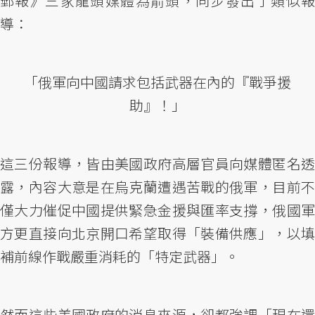
郵報》三家龍頭媒體為箭頭，同步發出了類似報
導：
「俄軍向中國請求包括武器在內的『戰爭援
助』！」
這三份報導，皆由美國政府高層官員向媒體匿名透
露，內容大意是在烏克蘭遭遇苦戰的俄軍，目前不
僅大力催促中國提供緊急金援與匯率支撐，俄國軍
方更直接向北京開口希望取得「裝備供應」，以填
補前線作戰嚴重消耗的「特定武器」。
然而這些美國政府的消息來源，卻都強調「現在還