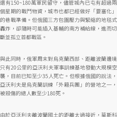
還有150~180萬軍民留守，儘管城內已屯有超過兩
個星期的戰鬥物資，城市也都已經做好「要塞化」
的巷戰準備。但俄國三方包圍壓力與緊縮的地毯式
轟炸，卻隨時可能插入基輔的南方補給線，進而切
斷並孤立首都戰區。
與此同時，俄軍周末對烏克蘭西部、距離波蘭邊境
只有20公里的亞沃利夫軍事訓練基地發動大規模空
襲，目前已知至少35人死亡。但根據俄國的說法，
亞沃利夫是烏克蘭訓練「外籍兵團」的營地之一，
被殺傷的總人數至少180死。
由於亞沃利夫離波蘭國土的距離太過接近，莫斯科