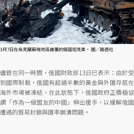
3月7日在烏克蘭蘇梅地區繳獲的俄國坦克車。 圖／路透社
儘管在同一時間，俄國財政部13日已表示：由於受
到國際制裁，俄國有超過半數的黃金與外匯存底在
海外市場被凍結，在此狀態下，俄國政府正積極協
調「作為一級盟友的中國」伸出援手，以緩解俄國
遭遇的貿易封鎖與匯率崩潰問題。