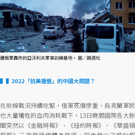
遭俄軍轟炸的亞沃利夫軍事訓練基地。 圖／路透社
▌2022「抗美援俄」的中國大問題？
在前線戰況持續吃緊，俄軍死傷慘重、烏克蘭軍民
也大量犧牲的血肉消耗戰下，13日晚間國際各大新
聞突然以《金融時報》、《紐約時報》、《華盛頓