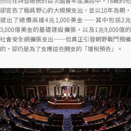
然而在拜登總統的首次國會年度演說中，78歲的他
卻宣告了極具野心的大規模支出，並以10年為期，
提出了總價高達4兆1,000美金——其中包括2兆
3,000億美金的基礎建設擴張，以及1兆9,000億的
社會安全網擴張支出——但真正引發朝野戰鬥預備
的，卻仍是為了支應這些開支的「增稅預告」。