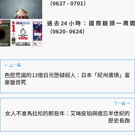
（0627 - 0701）
過去24小時：國際鏡頭一周間
（0620- 0624）
←
上一篇
色慾荒誕的13億日元懸疑殺人：日本「紀州唐璜」富
豪獵奇死
下一篇
→
女人不准馬拉松的那些年：艾琳皮珀與遺忘半世紀的
歷史長跑