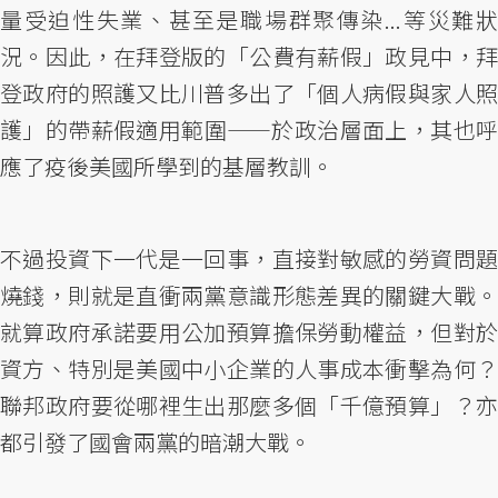
量受迫性失業、甚至是職場群聚傳染...等災難狀
況。因此，在拜登版的「公費有薪假」政見中，拜
登政府的照護又比川普多出了「個人病假與家人照
護」的帶薪假適用範圍——於政治層面上，其也呼
應了疫後美國所學到的基層教訓。
不過投資下一代是一回事，直接對敏感的勞資問題
燒錢，則就是直衝兩黨意識形態差異的關鍵大戰。
就算政府承諾要用公加預算擔保勞動權益，但對於
資方、特別是美國中小企業的人事成本衝擊為何？
聯邦政府要從哪裡生出那麼多個「千億預算」？亦
都引發了國會兩黨的暗潮大戰。