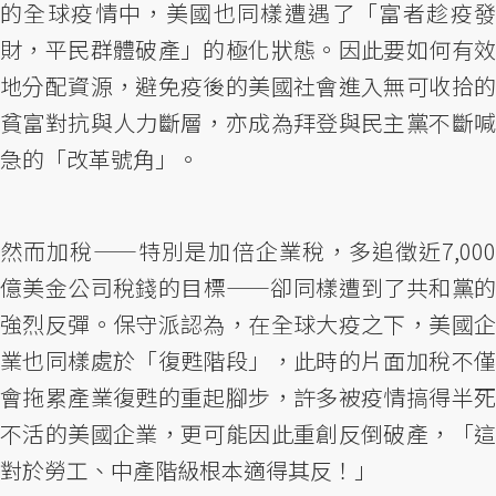
的全球疫情中，美國也同樣遭遇了「富者趁疫發
財，平民群體破產」的極化狀態。因此要如何有效
地分配資源，避免疫後的美國社會進入無可收拾的
貧富對抗與人力斷層，亦成為拜登與民主黨不斷喊
急的「改革號角」。
然而加稅——特別是加倍企業稅，多追徵近7,000
億美金公司稅錢的目標——卻同樣遭到了共和黨的
強烈反彈。保守派認為，在全球大疫之下，美國企
業也同樣處於「復甦階段」，此時的片面加稅不僅
會拖累產業復甦的重起腳步，許多被疫情搞得半死
不活的美國企業，更可能因此重創反倒破產，「這
對於勞工、中產階級根本適得其反！」