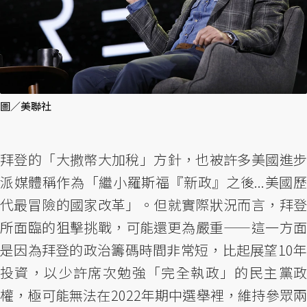
圖／美聯社
拜登的「大撒幣大加稅」方針，也被許多美國進步
派媒體稱作為「繼小羅斯福『新政』之後...美國歷
代最冒險的國家改革」。但就實際狀況而言，拜登
所面臨的狙擊挑戰，可能還更為嚴重——這一方面
是因為拜登的政治籌碼時間非常短，比起展望10年
投資，以少許席次勉強「完全執政」的民主黨政
權，極可能無法在2022年期中選舉裡，維持參眾兩