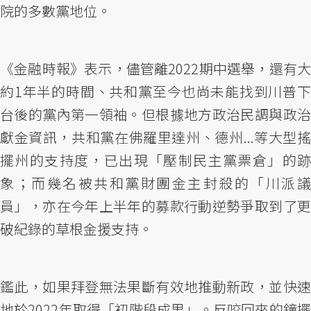
院的多數黨地位。
《金融時報》表示，儘管離2022期中選舉，還有大
約1年半的時間、共和黨至今也尚未能找到川普下
台後的黨內第一領袖。但根據地方政治民調與政治
獻金資訊，共和黨在佛羅里達州、德州...等大型搖
擺州的支持度，已出現「壓制民主黨票倉」的跡
象；而幾名被共和黨財團金主封殺的「川派議
員」，亦在今年上半年的募款行動逆勢爭取到了更
破紀錄的草根金援支持。
鑑此，如果拜登無法果斷有效地推動新政，並快速
地於2022年取得「初階段成果」。反咬回來的鐘擺