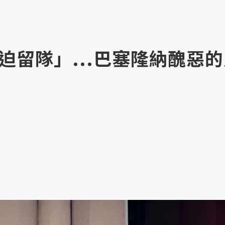
迫留隊」...巴塞隆納醜惡