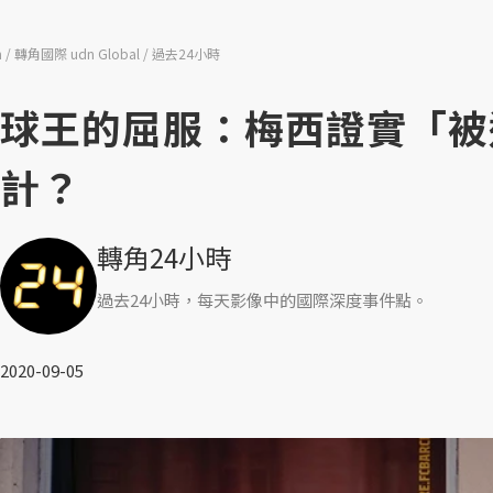
n
轉角國際 udn Global
過去24小時
球王的屈服：梅西證實「被
計？
轉角24小時
過去24小時，每天影像中的國際深度事件點。
2020-09-05