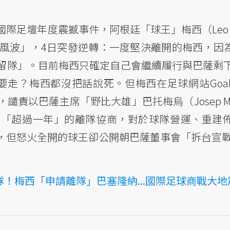
足壇年度震撼事件，阿根廷「球王」梅西（Leo M
風波」，4日突發逆轉：一度堅決離開的梅西，因
留隊」。目前梅西只確定自己會繼續履行與巴薩剩下
走？梅西都沒把話說死。但梅西在足球網站Goal.
以巴薩主席「野比大雄」巴托梅烏（Josep Maria
己「超過一年」的離隊協商，對於球隊營運、重建
，但怒火全開的球王卻公開朝巴薩董事會「拆台宣
！梅西「申請離隊」巴塞隆納...國際足球商戰大地