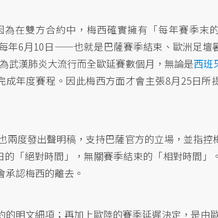
因為在雙方合約中，梅西確實擁有「每年賽季末
每年6月10日——也就是巴薩賽季結束、歐洲足壇
卻因為武漢肺炎大流行而全歐延賽數個月，無論是
西班
完成年度賽程。因此梅西方面才會主張8月25日所
ga）也兩度發出聲明稿，支持巴薩官方的立場，並指
0日的「絕對時間」，無關賽季結束的「相對時間」
會承認梅西的離去。
的明文細項；再加上歐陸的賽季延遲決定，是由歐足