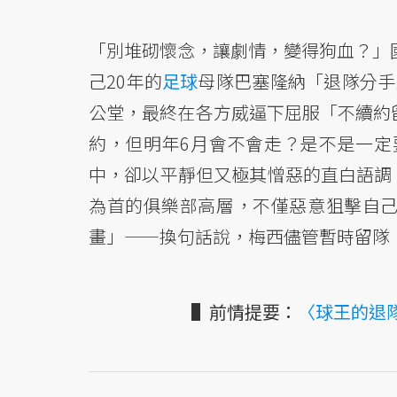
「別堆砌懷念，讓劇情，變得狗血？」國際
己20年的
足球
母隊巴塞隆納「退隊分手
公堂，最終在各方威逼下屈服「不續約
約，但明年6月會不會走？是不是一定要
中，卻以平靜但又極其憎惡的直白語調，譴責
為首的俱樂部高層，不僅惡意狙擊自
畫」——換句話說，梅西儘管暫時留隊
▌前情提要：
〈球王的退隊