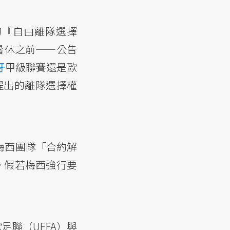
的『自由離隊選擇
暑休之前——公告
牙
甲級聯賽還是歐
提出的離隊選擇權
控梅西團隊「合約解
。假若梅西強行要
聯（UEFA）與