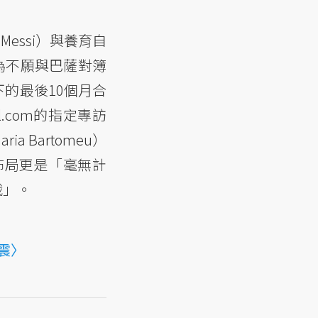
essi）與養育自
為不願與巴薩對簿
的最後10個月合
com的指定專訪
 Bartomeu）
佈局更是「毫無計
戰」。
震〉