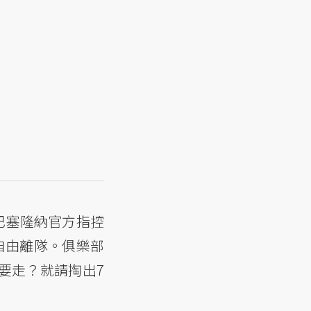
巴塞隆納官方指控
自由離隊。俱樂部
要走？就請掏出7